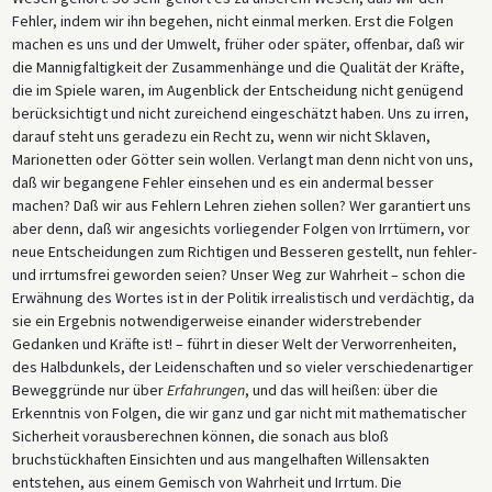
Fehler, indem wir ihn begehen, nicht einmal merken. Erst die Folgen
machen es uns und der Umwelt, früher oder später, offenbar, daß wir
die Mannigfaltigkeit der Zusammenhänge und die Qualität der Kräfte,
die im Spiele waren, im Augenblick der Entscheidung nicht genügend
berücksichtigt und nicht zureichend eingeschätzt haben. Uns zu irren,
darauf steht uns geradezu ein Recht zu, wenn wir nicht Sklaven,
Marionetten oder Götter sein wollen. Verlangt man denn nicht von uns,
daß wir begangene Fehler einsehen und es ein andermal besser
machen? Daß wir aus Fehlern Lehren ziehen sollen? Wer garantiert uns
aber denn, daß wir angesichts vorliegender Folgen von Irrtümern, vor
neue Entscheidungen zum Richtigen und Besseren gestellt, nun fehler-
und irrtumsfrei geworden seien? Unser Weg zur Wahrheit – schon die
Erwähnung des Wortes ist in der Politik irrealistisch und verdächtig, da
sie ein Ergebnis notwendigerweise einander widerstrebender
Gedanken und Kräfte ist! – führt in dieser Welt der Verworrenheiten,
des Halbdunkels, der Leidenschaften und so vieler verschiedenartiger
Beweggründe nur über
Erfahrungen
, und das will heißen: über die
Erkenntnis von Folgen, die wir ganz und gar nicht mit mathematischer
Sicherheit vorausberechnen können, die sonach aus bloß
bruchstückhaften Einsichten und aus mangelhaften Willensakten
entstehen, aus einem Gemisch von Wahrheit und Irrtum. Die