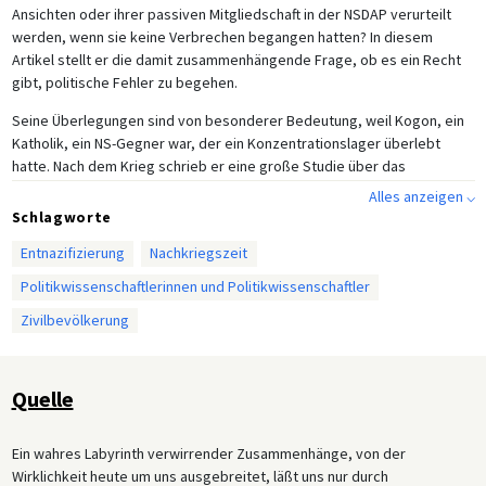
Ansichten oder ihrer passiven Mitgliedschaft in der NSDAP verurteilt
werden, wenn sie keine Verbrechen begangen hatten? In diesem
Artikel stellt er die damit zusammenhängende Frage, ob es ein Recht
gibt, politische Fehler zu begehen.
Seine Überlegungen sind von besonderer Bedeutung, weil Kogon, ein
Katholik, ein NS-Gegner war, der ein Konzentrationslager überlebt
hatte. Nach dem Krieg schrieb er eine große Studie über das
nationalsozialistische Verfolgungs- und Repressionssystem mit dem
Alles anzeigen ⌵
Titel
Der SS-Staat. Das System der deutschen Konzentrationslager
(1977).
Schlagworte
Nach 1945 wurde er zusammen mit Walter Dirks Herausgeber einer
Entnazifizierung
Nachkriegszeit
linkskatholischen Intellektuellenzeitschrift, der
Frankfurter Hefte
, und
war Professor für Politikwissenschaft an der Universität Darmstadt.
Politikwissenschaftlerinnen und Politikwissenschaftler
Zivilbevölkerung
Quelle
Ein wahres Labyrinth verwirrender Zusammenhänge, von der
Wirklichkeit heute um uns ausgebreitet, läßt uns nur durch