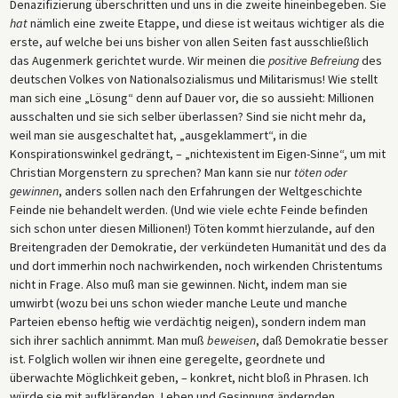
Denazifizierung überschritten und uns in die zweite hineinbegeben. Sie
hat
nämlich eine zweite Etappe, und diese ist weitaus wichtiger als die
erste, auf welche bei uns bisher von allen Seiten fast ausschließlich
das Augenmerk gerichtet wurde. Wir meinen die
positive Befreiung
des
deutschen Volkes von Nationalsozialismus und Militarismus! Wie stellt
man sich eine „Lösung“ denn auf Dauer vor, die so aussieht: Millionen
ausschalten und sie sich selber überlassen? Sind sie nicht mehr da,
weil man sie ausgeschaltet hat, „ausgeklammert“, in die
Konspirationswinkel gedrängt, – „nichtexistent im Eigen-Sinne“, um mit
Christian Morgenstern zu sprechen? Man kann sie nur
töten oder
gewinnen
, anders sollen nach den Erfahrungen der Weltgeschichte
Feinde nie behandelt werden. (Und wie viele echte Feinde befinden
sich schon unter diesen Millionen!) Töten kommt hierzulande, auf den
Breitengraden der Demokratie, der verkündeten Humanität und des da
und dort immerhin noch nachwirkenden, noch wirkenden Christentums
nicht in Frage. Also muß man sie gewinnen. Nicht, indem man sie
umwirbt (wozu bei uns schon wieder manche Leute und manche
Parteien ebenso heftig wie verdächtig neigen), sondern indem man
sich ihrer sachlich annimmt. Man muß
beweisen
, daß Demokratie besser
ist. Folglich wollen wir ihnen eine geregelte, geordnete und
überwachte Möglichkeit geben, – konkret, nicht bloß in Phrasen. Ich
würde sie mit aufklärenden, Leben und Gesinnung ändernden