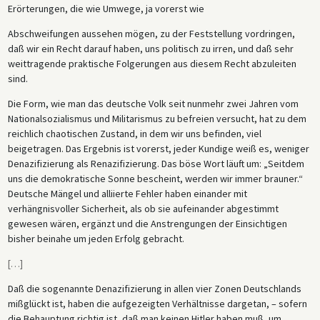
Erörterungen, die wie Umwege, ja vorerst wie
Abschweifungen aussehen mögen, zu der Feststellung vordringen,
daß wir ein Recht darauf haben, uns politisch zu irren, und daß sehr
weittragende praktische Folgerungen aus diesem Recht abzuleiten
sind.
Die Form, wie man das deutsche Volk seit nunmehr zwei Jahren vom
Nationalsozialismus und Militarismus zu befreien versucht, hat zu dem
reichlich chaotischen Zustand, in dem wir uns befinden, viel
beigetragen. Das Ergebnis ist vorerst, jeder Kundige weiß es, weniger
Denazifizierung als Renazifizierung. Das böse Wort läuft um: „Seitdem
uns die demokratische Sonne bescheint, werden wir immer brauner.“
Deutsche Mängel und alliierte Fehler haben einander mit
verhängnisvoller Sicherheit, als ob sie aufeinander abgestimmt
gewesen wären, ergänzt und die Anstrengungen der Einsichtigen
bisher beinahe um jeden Erfolg gebracht.
[
…
]
Daß die sogenannte Denazifizierung in allen vier Zonen Deutschlands
mißglückt ist, haben die aufgezeigten Verhältnisse dargetan, – sofern
die Behauptung richtig ist, daß man keinen Hitler haben muß, um