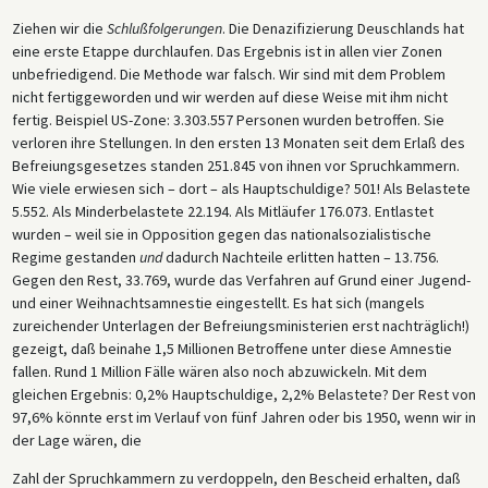
Ziehen wir die
Schlußfolgerungen
. Die Denazifizierung Deuschlands hat
eine erste Etappe durchlaufen. Das Ergebnis ist in allen vier Zonen
unbefriedigend. Die Methode war falsch. Wir sind mit dem Problem
nicht fertiggeworden und wir werden auf diese Weise mit ihm nicht
fertig. Beispiel US-Zone: 3.303.557 Personen wurden betroffen. Sie
verloren ihre Stellungen. In den ersten 13 Monaten seit dem Erlaß des
Befreiungsgesetzes standen 251.845 von ihnen vor Spruchkammern.
Wie viele erwiesen sich – dort – als Hauptschuldige? 501! Als Belastete
5.552. Als Minderbelastete 22.194. Als Mitläufer 176.073. Entlastet
wurden – weil sie in Opposition gegen das nationalsozialistische
Regime gestanden
und
dadurch Nachteile erlitten hatten – 13.756.
Gegen den Rest, 33.769, wurde das Verfahren auf Grund einer Jugend-
und einer Weihnachtsamnestie eingestellt. Es hat sich (mangels
zureichender Unterlagen der Befreiungsministerien erst nachträglich!)
gezeigt, daß beinahe 1,5 Millionen Betroffene unter diese Amnestie
fallen. Rund 1 Million Fälle wären also noch abzuwickeln. Mit dem
gleichen Ergebnis: 0,2% Hauptschuldige, 2,2% Belastete? Der Rest von
97,6% könnte erst im Verlauf von fünf Jahren oder bis 1950, wenn wir in
der Lage wären, die
Zahl der Spruchkammern zu verdoppeln, den Bescheid erhalten, daß