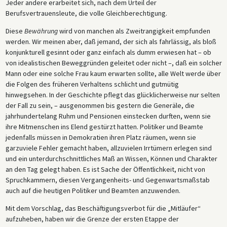
Jeder andere erarbeitet sich, nach dem Urteil der
Berufsvertrauensleute, die volle Gleichberechtigung.
Diese
Bewährung
wird von manchen als Zweitrangigkeit empfunden
werden. Wir meinen aber, daß jemand, der sich als fahrlässig, als bloß
konjunkturell gesinnt oder ganz einfach als dumm erwiesen hat – ob
von idealistischen Beweggründen geleitet oder nicht –, daß ein solcher
Mann oder eine solche Frau kaum erwarten sollte, alle Welt werde über
die Folgen des früheren Verhaltens schlicht und gutmütig
hinwegsehen. In der Geschichte pflegt das glücklicherweise nur selten
der Fall zu sein, – ausgenommen bis gestern die Generäle, die
jahrhundertelang Ruhm und Pensionen einstecken durften, wenn sie
ihre Mitmenschen ins Elend gestürzt hatten. Politiker und Beamte
jedenfalls müssen in Demokratien ihren Platz räumen, wenn sie
garzuviele Fehler gemacht haben, allzuvielen Irrtümern erlegen sind
und ein unterdurchschnittliches Maß an Wissen, Können und Charakter
an den Tag gelegt haben. Es ist Sache der Öffentlichkeit, nicht von
Spruchkammern, diesen Vergangenheits- und Gegenwartsmaßstab
auch auf die heutigen Politiker und Beamten anzuwenden.
Mit dem Vorschlag, das Beschäftigungsverbot für die „Mitläufer“
aufzuheben, haben wir die Grenze der ersten Etappe der