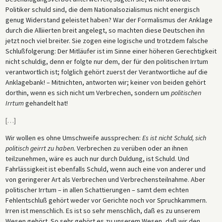
Politiker schuld sind, die dem Nationalsozialismus nicht energisch
genug Widerstand geleistet haben? War der Formalismus der Anklage
durch die Alliierten breit angelegt, so machten diese Deutschen ihn
jetzt noch viel breiter. Sie zogen eine logische und trotzdem falsche
Schlußfolgerung: Der Mitläufer ist im Sinne einer höheren Gerechtigkeit
nicht schuldig, denn er folgte nur dem, der für den politischen Irrtum
verantwortlich ist; folglich gehört zuerst der Verantwortliche auf die
Anklagebank! – Mitnichten, antworten wir; keiner von beiden gehört
dorthin, wenn es sich nicht um Verbrechen, sondern um
politischen
Irrtum
gehandelt hat!
[
…
]
Wir wollen es ohne Umschweife aussprechen:
Es ist nicht Schuld, sich
politisch geirrt zu haben.
Verbrechen zu verüben oder an ihnen
teilzunehmen, wäre es auch nur durch Duldung, ist Schuld. Und
Fahrlässigkeit ist ebenfalls Schuld, wenn auch eine von anderer und
von geringerer Art als Verbrechen und Verbrechensteilnahme. Aber
politischer Irrtum – in allen Schattierungen – samt dem echten
Fehlentschluß gehört weder vor Gerichte noch vor Spruchkammern.
Irren ist menschlich. Es ist so sehr menschlich, daß es zu unserem
Wesen gehört. So sehr gehört es zu unserem Wesen, daß wir den