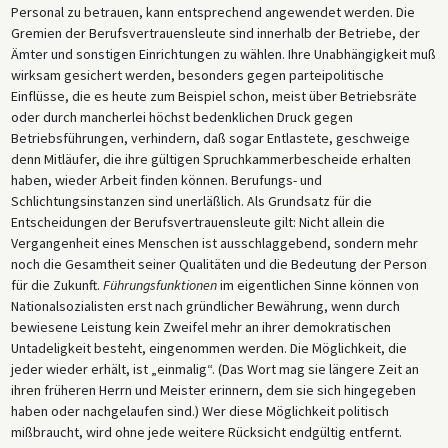
Personal zu betrauen, kann entsprechend angewendet werden. Die
Gremien der Berufsvertrauensleute sind innerhalb der Betriebe, der
Ämter und sonstigen Einrichtungen zu wählen. Ihre Unabhängigkeit muß
wirksam gesichert werden, besonders gegen parteipolitische
Einflüsse, die es heute zum Beispiel schon, meist über Betriebsräte
oder durch mancherlei höchst bedenklichen Druck gegen
Betriebsführungen, verhindern, daß sogar Entlastete, geschweige
denn Mitläufer, die ihre gültigen Spruchkammerbescheide erhalten
haben, wieder Arbeit finden können. Berufungs- und
Schlichtungsinstanzen sind unerläßlich. Als Grundsatz für die
Entscheidungen der Berufsvertrauensleute gilt: Nicht allein die
Vergangenheit eines Menschen ist ausschlaggebend, sondern mehr
noch die Gesamtheit seiner Qualitäten und die Bedeutung der Person
für die Zukunft.
Führungsfunktionen
im eigentlichen Sinne können von
Nationalsozialisten erst nach gründlicher Bewährung, wenn durch
bewiesene Leistung kein Zweifel mehr an ihrer demokratischen
Untadeligkeit besteht, eingenommen werden. Die Möglichkeit, die
jeder wieder erhält, ist „einmalig“. (Das Wort mag sie längere Zeit an
ihren früheren Herrn und Meister erinnern, dem sie sich hingegeben
haben oder nachgelaufen sind.) Wer diese Möglichkeit politisch
mißbraucht, wird ohne jede weitere Rücksicht endgültig entfernt.