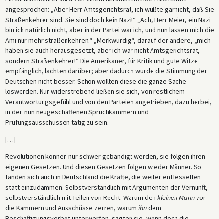
angesprochen: „Aber Herr Amtsgerichtsrat, ich wußte garnicht, daß Sie
Straßenkehrer sind. Sie sind doch kein Nazi!“ „Ach, Herr Meier, ein Nazi
bin ich natürlich nicht, aber in der Partei war ich, und nun lassen mich die
Ami nur mehr straßenkehren.“ „Merkwürdig“, darauf der andere, „mich
haben sie auch herausgesetzt, aber ich war nicht Amtsgerichtsrat,
sondern Straßenkehrer!“ Die Amerikaner, für Kritik und gute Witze
empfänglich, lachten darüber; aber dadurch wurde die Stimmung der
Deutschen nicht besser. Schon wollten diese die ganze Sache
loswerden. Nur widerstrebend ließen sie sich, von restlichem
Verantwortungsgefühl und von den Parteien angetrieben, dazu herbei,
in den nun neugeschaffenen Spruchkammern und
Prüfungsausschüssen tätig zu sein.
[
…
]
Revolutionen können nur schwer gebändigt werden, sie folgen ihren
eigenen Gesetzen. Und diesen Gesetzen folgen wieder Männer. So
fanden sich auch in Deutschland die Kräfte, die weiter entfesselten
statt einzudämmen. Selbstverständlich mit Argumenten der Vernunft,
selbstverständlich mit Teilen von Recht. Warum den
kleinen Mann
vor
die Kammern und Ausschüsse zerren, warum
ihn
dem
Beschäftigungsverbot unterwerfen, sagten sie, wenn doch die