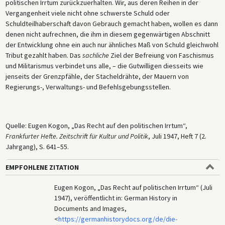
politischen Irrtum zurückzuerhalten. Wir, aus deren Reihen in der
Vergangenheit viele nicht ohne schwerste Schuld oder
Schuldteilhaberschaft davon Gebrauch gemacht haben, wollen es dann
denen nicht aufrechnen, die ihm in diesem gegenwärtigen Abschnitt
der Entwicklung ohne ein auch nur ähnliches Maß von Schuld gleichwohl
Tribut gezahlt haben. Das
sachliche
Ziel der Befreiung von Faschismus
und Militarismus verbindet uns alle, – die Gutwilligen diesseits wie
jenseits der Grenzpfähle, der Stacheldrähte, der Mauern von
Regierungs-, Verwaltungs- und Befehlsgebungsstellen.
Quelle: Eugen Kogon, „Das Recht auf den politischen Irrtum“,
Frankfurter Hefte. Zeitschrift für Kultur und Politik
, Juli 1947, Heft 7 (2.
Jahrgang), S. 641–55.
EMPFOHLENE ZITATION
Eugen Kogon, „Das Recht auf politischen Irrtum“ (Juli
1947), veröffentlicht in: German History in
Documents and Images,
<
https://germanhistorydocs.org/de/die-