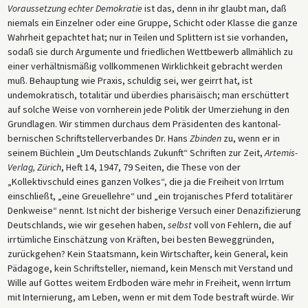
Voraussetzung echter Demokratie
ist das, denn in ihr glaubt man, daß
niemals ein Einzelner oder eine Gruppe, Schicht oder Klasse die ganze
Wahrheit gepachtet hat; nur in Teilen und Splittern ist sie vorhanden,
sodaß sie durch Argumente und friedlichen Wettbewerb allmählich zu
einer verhältnismäßig vollkommenen Wirklichkeit gebracht werden
muß. Behauptung wie Praxis, schuldig sei, wer geirrt hat, ist
undemokratisch, totalitär und überdies pharisäisch; man erschüttert
auf solche Weise von vornherein jede Politik der Umerziehung in den
Grundlagen. Wir stimmen durchaus dem Präsidenten des kantonal-
bernischen Schriftstellerverbandes Dr. Hans
Zbinden
zu, wenn er in
seinem Büchlein „Um Deutschlands Zukunft“ Schriften zur Zeit,
Artemis-
Verlag, Zürich
, Heft 14, 1947, 79 Seiten, die These von der
„Kollektivschuld eines ganzen Volkes“, die ja die Freiheit von Irrtum
einschließt, „eine Greuellehre“ und „ein trojanisches Pferd totalitärer
Denkweise“ nennt. Ist nicht der bisherige Versuch einer Denazifizierung
Deutschlands, wie wir gesehen haben,
selbst
voll von Fehlern, die auf
irrtümliche Einschätzung von Kräften, bei besten Beweggründen,
zurückgehen? Kein Staatsmann, kein Wirtschafter, kein General, kein
Pädagoge, kein Schriftsteller, niemand, kein Mensch mit Verstand und
Wille auf Gottes weitem Erdboden wäre mehr in Freiheit, wenn Irrtum
mit Internierung, am Leben, wenn er mit dem Tode bestraft würde. Wir