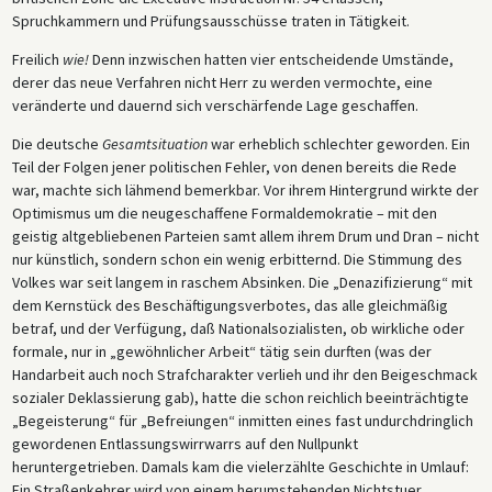
Spruchkammern und Prüfungsausschüsse traten in Tätigkeit.
Freilich
wie!
Denn inzwischen hatten vier entscheidende Umstände,
derer das neue Verfahren nicht Herr zu werden vermochte, eine
veränderte und dauernd sich verschärfende Lage geschaffen.
Die deutsche
Gesamtsituation
war erheblich schlechter geworden. Ein
Teil der Folgen jener politischen Fehler, von denen bereits die Rede
war, machte sich lähmend bemerkbar. Vor ihrem Hintergrund wirkte der
Optimismus um die neugeschaffene Formaldemokratie – mit den
geistig altgebliebenen Parteien samt allem ihrem Drum und Dran – nicht
nur künstlich, sondern schon ein wenig erbitternd. Die Stimmung des
Volkes war seit langem in raschem Absinken. Die „Denazifizierung“ mit
dem Kernstück des Beschäftigungsverbotes, das alle gleichmäßig
betraf, und der Verfügung, daß Nationalsozialisten, ob wirkliche oder
formale, nur in „gewöhnlicher Arbeit“ tätig sein durften (was der
Handarbeit auch noch Strafcharakter verlieh und ihr den Beigeschmack
sozialer Deklassierung gab), hatte die schon reichlich beeinträchtigte
„Begeisterung“ für „Befreiungen“ inmitten eines fast undurchdringlich
gewordenen Entlassungswirrwarrs auf den Nullpunkt
heruntergetrieben. Damals kam die vielerzählte Geschichte in Umlauf:
Ein Straßenkehrer wird von einem herumstehenden Nichtstuer