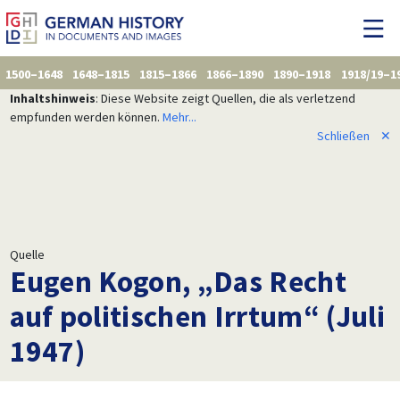
1500–1648
1648–1815
1815–1866
1866–1890
1890–1918
1918/19–1
Inhaltshinweis
: Diese Website zeigt Quellen, die als verletzend
empfunden werden können.
Mehr...
Schließen
✕
Quelle
Eugen Kogon, „Das Recht
auf politischen Irrtum“ (Juli
1947)