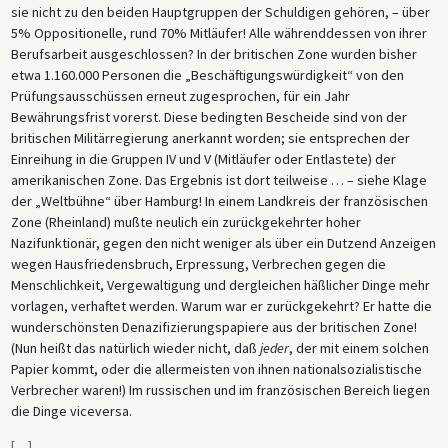
sie nicht zu den beiden Hauptgruppen der Schuldigen gehören, – über
5% Oppositionelle, rund 70% Mitläufer! Alle währenddessen von ihrer
Berufsarbeit ausgeschlossen? In der britischen Zone wurden bisher
etwa 1.160.000 Personen die „Beschäftigungswürdigkeit“ von den
Prüfungsausschüssen erneut zugesprochen, für ein Jahr
Bewährungsfrist vorerst. Diese bedingten Bescheide sind von der
britischen Militärregierung anerkannt worden; sie entsprechen der
Einreihung in die Gruppen IV und V (Mitläufer oder Entlastete) der
amerikanischen Zone. Das Ergebnis ist dort teilweise … – siehe Klage
der „Weltbühne“ über Hamburg! In einem Landkreis der französischen
Zone (Rheinland) mußte neulich ein zurückgekehrter hoher
Nazifunktionär, gegen den nicht weniger als über ein Dutzend Anzeigen
wegen Hausfriedensbruch, Erpressung, Verbrechen gegen die
Menschlichkeit, Vergewaltigung und dergleichen häßlicher Dinge mehr
vorlagen, verhaftet werden. Warum war er zurückgekehrt? Er hatte die
wunderschönsten Denazifizierungspapiere aus der britischen Zone!
(Nun heißt das natürlich wieder nicht, daß
jeder
, der mit einem solchen
Papier kommt, oder die allermeisten von ihnen nationalsozialistische
Verbrecher waren!) Im russischen und im französischen Bereich liegen
die Dinge viceversa.
[
…
]