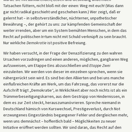
Tatsachen füttern, nicht bloß mit der einen: Weg mit euch! (Was dann
gar nicht radikal geschieht und geschehen kann.) Wer zeigt, daß er
gelernt hat – in selbstverständlicher, nüchterner, unpathetischer
Bewährung –, der gehört zu uns: zur kämpfenden Gemeinschaft der
weiter irrenden, aber um ein System bemühten Menschen, in dem das
Recht auf politischen Irrtum nicht mit Schuld verknüpft zu sein braucht.
Nur wirkliche
Demokratie
ist positive Befreiung.
Wir haben versucht, in der Frage der Denazifizierung zu den wahren
Ursachen vorzudringen und einen anderen, möglichen, gangbaren Weg
aufzuweisen, um Etappe Eins abzuschließen und
Etappe Zwei
einzuleiten. Wir werden von dieser im einzelnen sprechen, wenn sie
nähergerückt sein wird. Es sind bei den Alliierten und bei uns manche
einflußreichen Kräfte am Werk, um das Fahrzeug, das vorerst nur die
Aufschrift
trägt „Demokratie“, in Wirklichkeit aber noch nichts ist als ein
Trümmerbeseitigungskarren, aus dem Gestrüpp von Hindernissen, in
dem es zur Zeit steckt, herauszumanövrieren. Spreche niemand in
Deutschland hämisch von Kurswechsel, Prestigeverlust, durch Not
erzwungenes Eingeständnis begangener Fehler und dergleichen mehr,
wenn uns demnächst – hoffentlich bald – Möglichkeiten zu neuer
Initiative eröffnet werden sollten. Wir sind daran, das Recht auf den