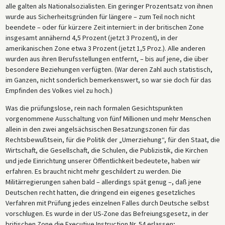
alle galten als Nationalsozialisten. Ein geringer Prozentsatz von ihnen
wurde aus Sicherheitsgründen für längere – zum Teil noch nicht
beendete – oder für kürzere Zeit interniert: in der britischen Zone
insgesamt annähernd 4,5 Prozent (jetzt 3 Prozent), in der
amerikanischen Zone etwa 3 Prozent (jetzt 1,5 Proz.). Alle anderen
wurden aus ihren Berufsstellungen entfernt, – bis auf jene, die über
besondere Beziehungen verfügten. (War deren Zahl auch statistisch,
im Ganzen, nicht sonderlich bemerkenswert, so war sie doch für das
Empfinden des Volkes viel zu hoch.)
Was die prüfungslose, rein nach formalen Gesichtspunkten
vorgenommene Ausschaltung von fünf Millionen und mehr Menschen
allein in den zwei angelsächsischen Besatzungszonen für das
Rechtsbewußtsein, für die Politik der „Umerziehung“, für den Staat, die
Wirtschaft, die Gesellschaft, die Schulen, die Publizistik, die Kirchen
und jede Einrichtung unserer Öffentlichkeit bedeutete, haben wir
erfahren. Es braucht nicht mehr geschildert zu werden. Die
Militärregierungen sahen bald – allerdings spät genug –, daß jene
Deutschen recht hatten, die dringend ein eigenes gesetzliches
Verfahren mit Prüfung jedes einzelnen Falles durch Deutsche selbst
vorschlugen. Es wurde in der US-Zone das Befreiungsgesetz, in der
britischen Zone die Executive Instruction Nr. 54 erlassen;