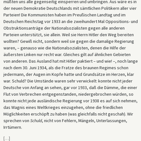
müßten uns alle gegenseitig einsperren und umbringen. Aus wäre es in
der neuen Demokratie Deutschlands mit sämtlichen Politikern aller vier
Parteien! Die Kommunisten haben im Preußischen Landtag und im
Deutschen Reichstag vor 1933 an die zweihundert Mal Oppositions- und
Obstruktionsanträge der Nationalsozialisten gegen alle anderen
Parteien unterstützt, sie allein. Weil sie Herrn Hitler den Weg bereiten
wollten? Gewiß nicht, sondern weil sie gegen die damalige Regierung
waren, – genauso wie die Nationalsozialisten, denen die Hilfe der
äußersten Linken nur recht war. Gleiches gilt auf ähnlichen Gebieten
von anderen. Das Ausland hat mit Hitler paktiert – und wie! –, noch lange
nach dem 30. Juni 1934, als die Fratze des braunen Regimes schon
jedermann, der Augen im Kopfe hatte und Grundsätze im Herzen, klar
war. Schuld? Die Umstände waren sehr verwickelt: konnte nicht jeder
Deutsche von Anfang an sehen, gar vor 1933, daß die Dämme, die einer
Flut von Verbrechen entgegenstanden, niedergebrochen würden, so
konnte nicht jede ausländische Regierung vor 1938 es auf sich nehmen,
das Wagnis eines Weltkrieges einzugehen, ohne die friedlichen
Möglichkeiten erschöpft zu haben (was gleichfalls nicht geschah). Wir
sprechen von
Schuld
, nicht von Fehlern, Mängeln, Unterlassungen,
Irrtümern.
[
…
]