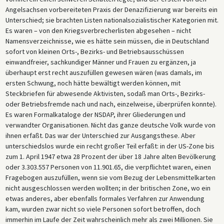
Angelsachsen vorbereiteten Praxis der Denazifizierung war bereits ein
Unterschied; sie brachten Listen nationalsozialistischer Kategorien mit.
Es waren – von den Kriegsverbrecherlisten abgesehen – nicht
Namensverzeichnisse, wie es hätte sein müssen, die in Deutschland
sofort von kleinen Orts-, Bezirks- und Betriebsausschüssen
einwandfreier, sachkundiger Männer und Frauen zu ergänzen, ja
überhaupt erst recht auszufüllen gewesen wären (was damals, im
ersten Schwung, noch hätte bewältigt werden können, mit
Steckbriefen für abwesende Aktivisten, sodaß man Orts-, Bezirks-
oder Betriebsfremde nach und nach, einzelweise, überprüfen konnte).
Es waren Formalkataloge der NSDAP, ihrer Gliederungen und
verwandter Organisationen. Nicht das ganze deutsche Volk wurde von
ihnen erfaßt. Das war der Unterschied zur Ausgangsthese. Aber
unterschiedslos wurde ein recht großer Teil erfaßt: in der US-Zone bis
zum 1. April 1947 etwa 28 Prozent der über 18 Jahre alten Bevölkerung
oder 3.303.557 Personen von 11.901.65, die verpflichtet waren, einen
Fragebogen auszufüllen, wenn sie vom Bezug der Lebensmittelkarten
nicht ausgeschlossen werden wollten; in der britischen Zone, wo ein
etwas anderes, aber ebenfalls formales Verfahren zur Anwendung
kam, wurden zwar nicht so viele Personen sofort betroffen, doch
immerhin im Laufe der Zeit wahrscheinlich mehr als zwei Millionen. Sie