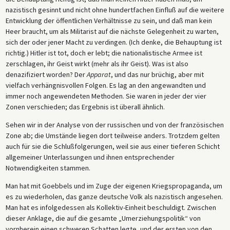
nazistisch gesinnt und nicht ohne hundertfachen Einfluß auf die weitere
Entwicklung der öffentlichen Verhältnisse zu sein, und daß man kein
Heer braucht, um als Militarist auf die nächste Gelegenheit zu warten,
sich der oder jener Macht zu verdingen. (Ich denke, die Behauptung ist
richtig.) Hitler ist tot, doch er lebt; die nationalistische Armee ist
zerschlagen, ihr Geist wirkt (mehr als ihr Geist). Was ist also
denazifiziert worden? Der
Apparat
, und das nur brüchig, aber mit
vielfach verhängnisvollen Folgen. Es lag an den angewandten und
immer noch angewendeten Methoden. Sie waren in jeder der vier
Zonen verschieden; das Ergebnis ist überall ähnlich.
Sehen wir in der Analyse von der russischen und von der französischen
Zone ab; die Umstände liegen dort teilweise anders. Trotzdem gelten
auch für sie die Schlußfolgerungen, weil sie aus einer tieferen Schicht
allgemeiner Unterlassungen und ihnen entsprechender
Notwendigkeiten stammen.
Man hat mit Goebbels und im Zuge der eigenen Kriegspropaganda, um
es zu wiederholen, das ganze deutsche Volk als nazistisch angesehen.
Man hat es infolgedessen als Kollektiv-Einheit beschuldigt. Zwischen
dieser Anklage, die auf die gesamte „Umerziehungspolitik“ von
vornherein einen schweren Schatten legte, und der ersten von den