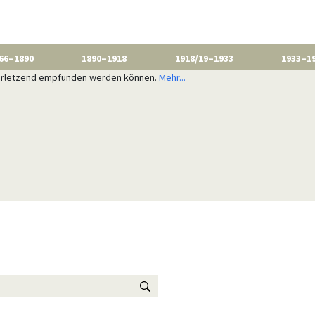
66–1890
1890–1918
1918/19–1933
1933–1
 verletzend empfunden werden können.
Mehr...