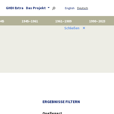
GHDI Extra
Das Projekt
English
Deutsch
945
1945–1961
1961–1989
1990–2023
Schließen
✕
ERGEBNISSE FILTERN
Quellenart