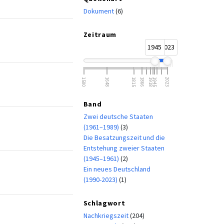
Dokument
(6)
Zeitraum
1945
2023
1500
1648
1815
1866
1918
1945
2023
Band
Zwei deutsche Staaten
(1961–1989)
(3)
Die Besatzungszeit und die
Entstehung zweier Staaten
(1945–1961)
(2)
Ein neues Deutschland
(1990-2023)
(1)
Schlagwort
Nachkriegszeit
(204)