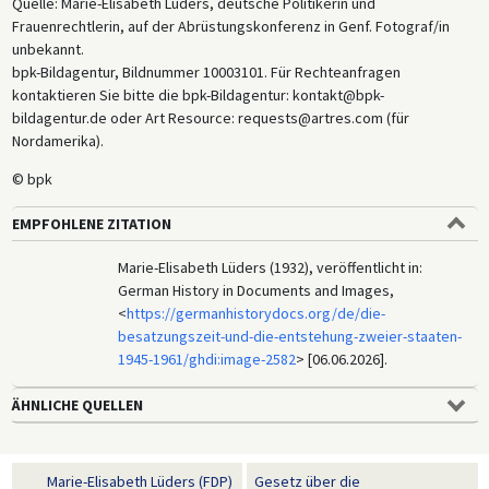
Quelle: Marie-Elisabeth Lüders, deutsche Politikerin und
Frauenrechtlerin, auf der Abrüstungskonferenz in Genf. Fotograf/in
unbekannt.
bpk-Bildagentur, Bildnummer 10003101. Für Rechteanfragen
kontaktieren Sie bitte die bpk-Bildagentur: kontakt@bpk-
bildagentur.de oder Art Resource: requests@artres.com (für
Nordamerika).
© bpk
EMPFOHLENE ZITATION
Marie-Elisabeth Lüders (1932), veröffentlicht in:
German History in Documents and Images,
<
https://germanhistorydocs.org/de/die-
besatzungszeit-und-die-entstehung-zweier-staaten-
1945-1961/ghdi:image-2582
> [06.06.2026].
ÄHNLICHE QUELLEN
Marie-Elisabeth Lüders (FDP)
Gesetz über die