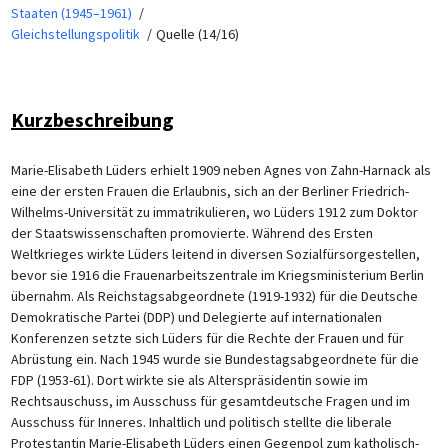
Staaten (1945–1961)
Gleichstellungspolitik
Quelle (14/16)
Kurzbeschreibung
Marie-Elisabeth Lüders erhielt 1909 neben Agnes von Zahn-Harnack als
eine der ersten Frauen die Erlaubnis, sich an der Berliner Friedrich-
Wilhelms-Universität zu immatrikulieren, wo Lüders 1912 zum Doktor
der Staatswissenschaften promovierte. Während des Ersten
Weltkrieges wirkte Lüders leitend in diversen Sozialfürsorgestellen,
bevor sie 1916 die Frauenarbeitszentrale im Kriegsministerium Berlin
übernahm. Als Reichstagsabgeordnete (1919-1932) für die Deutsche
Demokratische Partei (DDP) und Delegierte auf internationalen
Konferenzen setzte sich Lüders für die Rechte der Frauen und für
Abrüstung ein. Nach 1945 wurde sie Bundestagsabgeordnete für die
FDP (1953-61). Dort wirkte sie als Alterspräsidentin sowie im
Rechtsauschuss, im Ausschuss für gesamtdeutsche Fragen und im
Ausschuss für Inneres. Inhaltlich und politisch stellte die liberale
Protestantin Marie-Elisabeth Lüders einen Gegenpol zum katholisch-