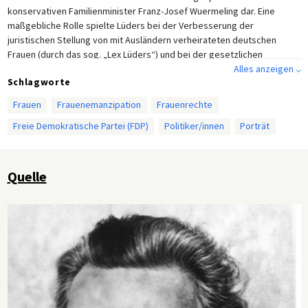
konservativen Familienminister Franz-Josef Wuermeling dar. Eine
maßgebliche Rolle spielte Lüders bei der Verbesserung der
juristischen Stellung von mit Ausländern verheirateten deutschen
Frauen (durch das sog. „Lex Lüders“) und bei der gesetzlichen
Ausgestaltung und Umsetzung der im Grundgesetz vorgesehenen
Alles anzeigen ⌵
Schlagworte
Gleichberechtigung von Mann und Frau durch das
Gleichberechtigungsgesetz (1957). Das Bild zeigt Lüders auf der
Frauen
Frauenemanzipation
Frauenrechte
Abrüstungskonferenz des Völkerbunds in Genf 1932.
Freie Demokratische Partei (FDP)
Politiker/innen
Porträt
Quelle