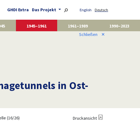
GHDI Extra
Das Projekt
English
Deutsch
945
1945–1961
1961–1989
1990–2023
Schließen
✕
nagetunnels in Ost-
lle (16/26)
Druckansicht