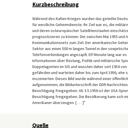
Kurzbeschreibung
Während des Kalten Krieges wurden das geteilte Deuts
für westliche Geheimdienste. Ihr Ziel war es, die milit
und deren osteuropäischer Satellitenstaaten einschätz
prognostizieren zu können. Die zwischen Mai 1955 und A
Kommunikationsnetz zum Ziel. Der amerikanische Geheim
Sektor aus einen 500 m langen Tunnel in den sowjetische
Telefonverbindungen angezapft. Elf Monate lang war es
Informationen über Rüstung, Politik und militärische Spi
Doppelagenten im SIS und wussten daher seit 1954 von de
gefährden und warteten daher bis zum April 1956, ehe s
inszenierten. Dieses Bild wurde während einer öffentlic
aufgenommen; die Bildunterschrift der DDR-Nachrichtena
Besichtigung freigegeben. Ab 3.5.1956 ist der USA-Spion
Besichtigung freigegeben. Die Bevölkerung kann sich 
Amerikaner überzeugen. [ . . . ]”
Quelle