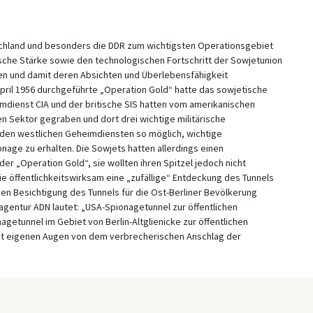
chland und besonders die DDR zum wichtigsten Operationsgebiet
ärische Stärke sowie den technologischen Fortschritt der Sowjetunion
en und damit deren Absichten und Überlebensfähigkeit
pril 1956 durchgeführte „Operation Gold“ hatte das sowjetische
dienst CIA und der britische SIS hatten vom amerikanischen
n Sektor gegraben und dort drei wichtige militärische
 den westlichen Geheimdiensten so möglich, wichtige
onage zu erhalten. Die Sowjets hatten allerdings einen
r „Operation Gold“, sie wollten ihren Spitzel jedoch nicht
ie öffentlichkeitswirksam eine „zufällige“ Entdeckung des Tunnels
hen Besichtigung des Tunnels für die Ost-Berliner Bevölkerung
gentur ADN lautet: „USA-Spionagetunnel zur öffentlichen
agetunnel im Gebiet von Berlin-Altglienicke zur öffentlichen
mit eigenen Augen von dem verbrecherischen Anschlag der