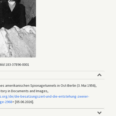
Bild 183-37896-0001
nes amerikanischen Spionagetunnels in Ost-Berlin (3. Mai 1956),
istory in Documents and Images,
s.org/de/die-besatzungszeit-und-die-entstehung-zweier-
age-2968
> [05.06.2026].