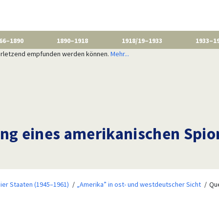
66–1890
1890–1918
1918/19–1933
1933–1
 verletzend empfunden werden können.
Mehr...
ung eines amerikanischen Spio
ier Staaten (1945–1961)
„Amerika” in ost- und westdeutscher Sicht
Que