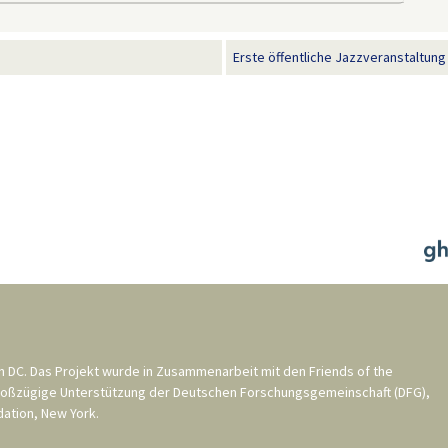
Erste öffentliche Jazzveranstaltung i
n DC
. Das Projekt wurde in Zusammenarbeit mit den
Friends of the
roßzügige Unterstützung der
Deutschen Forschungsgemeinschaft (DFG)
,
ation, New York
.