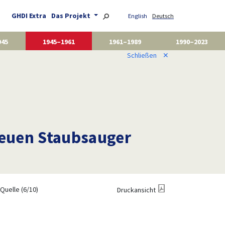
GHDI Extra
Das Projekt
English
Deutsch
945
1945–1961
1961–1989
1990–2023
Schließen
✕
neuen Staubsauger
Quelle (6/10)
Druckansicht