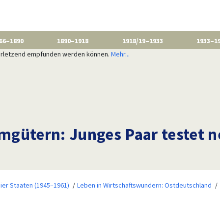
66–1890
1890–1918
1918/19–1933
1933–1
 verletzend empfunden werden können.
Mehr...
mgütern: Junges Paar testet 
ier Staaten (1945–1961)
Leben in Wirtschaftswundern: Ostdeutschland