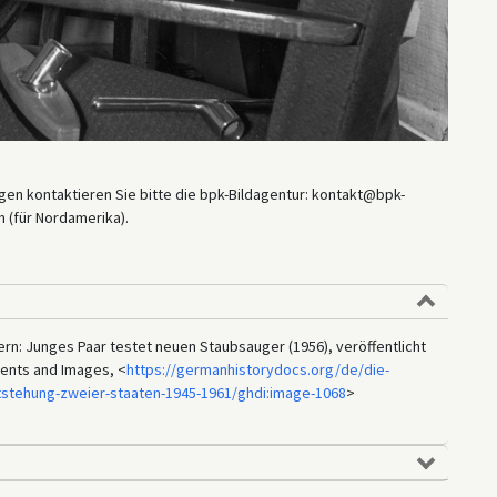
en kontaktieren Sie bitte die bpk-Bildagentur: kontakt@bpk-
 (für Nordamerika).
n: Junges Paar testet neuen Staubsauger (1956), veröffentlicht
ments and Images, <
https://germanhistorydocs.org/de/die-
tstehung-zweier-staaten-1945-1961/ghdi:image-1068
>