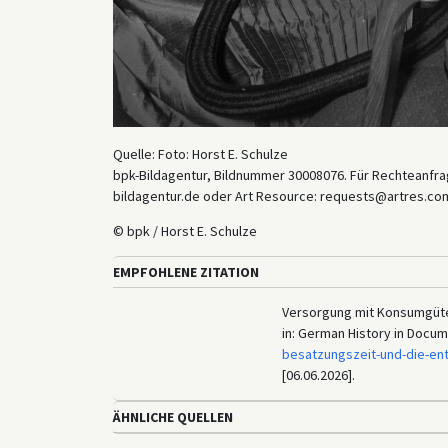
Quelle: Foto: Horst E. Schulze
bpk-Bildagentur, Bildnummer 30008076. Für Rechteanfrag
bildagentur.de oder Art Resource: requests@artres.com
© bpk / Horst E. Schulze
EMPFOHLENE ZITATION
Versorgung mit Konsumgüter
in: German History in Docu
besatzungszeit-und-die-en
[06.06.2026].
ÄHNLICHE QUELLEN