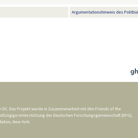
Argumentationshinweis des Politbür
n DC
. Das Projekt wurde in Zusammenarbeit mit den
Friends of the
roßzügige Unterstützung der
Deutschen Forschungsgemeinschaft (DFG)
,
ation, New York
.