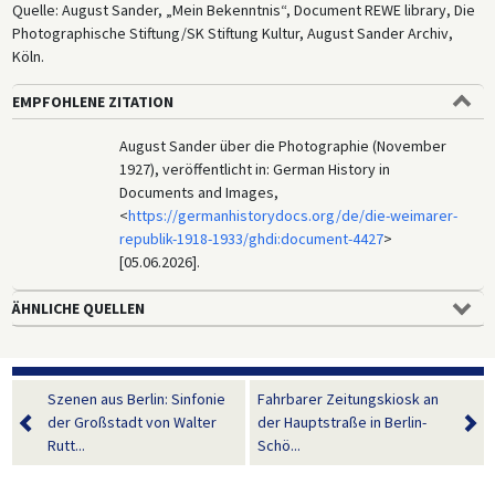
Quelle: August Sander, „Mein Bekenntnis“, Document REWE library, Die
Photographische Stiftung/SK Stiftung Kultur, August Sander Archiv,
Köln.
EMPFOHLENE ZITATION
August Sander über die Photographie (November
1927), veröffentlicht in: German History in
Documents and Images,
<
https://germanhistorydocs.org/de/die-weimarer-
republik-1918-1933/ghdi:document-4427
>
[05.06.2026].
ÄHNLICHE QUELLEN
Szenen aus Berlin: Sinfonie
Fahrbarer Zeitungskiosk an
der Großstadt von Walter
der Hauptstraße in Berlin-
Rutt...
Schö...