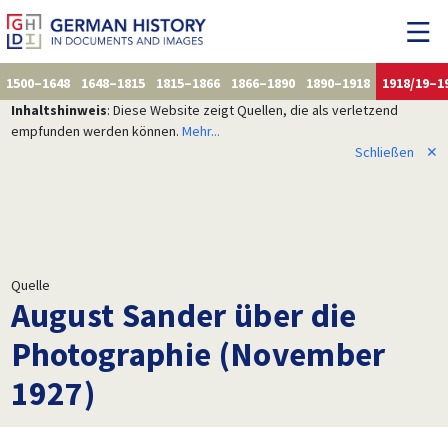
1500–1648
1648–1815
1815–1866
1866–1890
1890–1918
1918/19–1
Inhaltshinweis
: Diese Website zeigt Quellen, die als verletzend
empfunden werden können.
Mehr...
Schließen
✕
Quelle
August Sander über die
Photographie (November
1927)