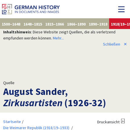
1500–1648
1648–1815
1815–1866
1866–1890
1890–1918
1918/19–1
Inhaltshinweis
: Diese Website zeigt Quellen, die als verletzend
empfunden werden können.
Mehr...
Schließen
✕
Quelle
August Sander,
Zirkusartisten
(1926-32)
Startseite
Druckansicht
Die Weimarer Republik (1918/19–1933)