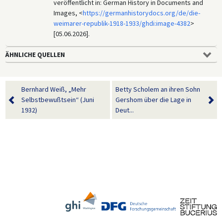
veröffentlicht in: German History in Documents and
Images, <
https://germanhistorydocs.org/de/die-
weimarer-republik-1918-1933/ghdi:image-4382
>
[05.06.2026].
ÄHNLICHE QUELLEN
Bernhard Weiß, „Mehr
Betty Scholem an ihren Sohn
Selbstbewußtsein“ (Juni
Gershom über die Lage in
1932)
Deut...