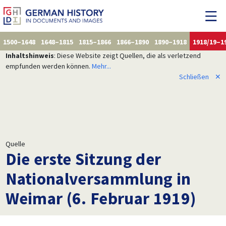
1500–1648
1648–1815
1815–1866
1866–1890
1890–1918
1918/19–1
Inhaltshinweis
: Diese Website zeigt Quellen, die als verletzend
empfunden werden können.
Mehr...
Schließen
✕
Quelle
Die erste Sitzung der
Nationalversammlung in
Weimar (6. Februar 1919)