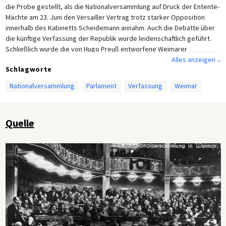
die Probe gestellt, als die Nationalversammlung auf Druck der Entente-
Mächte am 23. Juni den Versailler Vertrag trotz starker Opposition
innerhalb des Kabinetts Scheidemann annahm. Auch die Debatte über
die künftige Verfassung der Republik wurde leidenschaftlich geführt.
Schließlich wurde die von Hugo Preuß entworfene Weimarer
Verfassung am 31. Juli verabschiedet und am 11. August von
Alles anzeigen ⌵
Schlagworte
Reichspräsident Ebert unterzeichnet. Dieses Foto vom 6. Februar zeigt
einen Blick auf den Theatersaal, in dem die Abgeordneten sich
Nationalversammlung
Parlament
Verfassung
Weimar
versammelt haben. Unter ihnen sind auch einige der insgesamt 37
weiblichen Abgeordneten zu erkennen.
Quelle