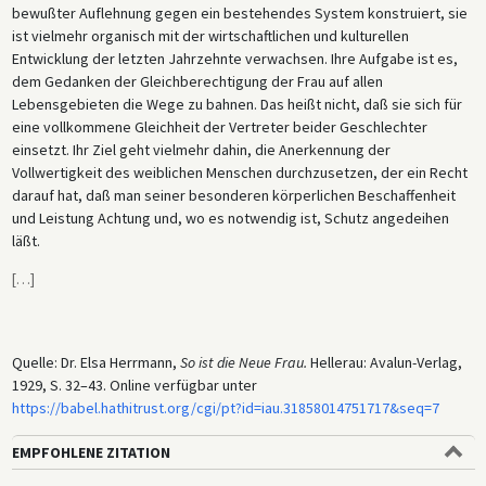
bewußter Auflehnung gegen ein bestehendes System konstruiert, sie
ist vielmehr organisch mit der wirtschaftlichen und kulturellen
Entwicklung der letzten Jahrzehnte verwachsen. Ihre Aufgabe ist es,
dem Gedanken der Gleichberechtigung der Frau auf allen
Lebensgebieten die Wege zu bahnen. Das heißt nicht, daß sie sich für
eine vollkommene Gleichheit der Vertreter beider Geschlechter
einsetzt. Ihr Ziel geht vielmehr dahin, die Anerkennung der
Vollwertigkeit des weiblichen Menschen durchzusetzen, der ein Recht
darauf hat, daß man seiner besonderen körperlichen Beschaffenheit
und Leistung Achtung und, wo es notwendig ist, Schutz angedeihen
läßt.
[
…
]
Quelle: Dr. Elsa Herrmann,
So ist die Neue Frau.
Hellerau: Avalun-Verlag,
1929, S. 32–43. Online verfügbar unter
https://babel.hathitrust.org/cgi/pt?id=iau.31858014751717&seq=7
EMPFOHLENE ZITATION