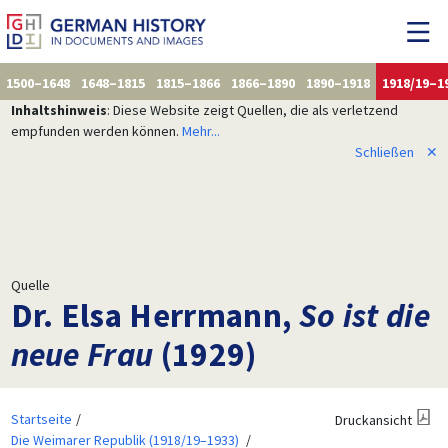
1500–1648
1648–1815
1815–1866
1866–1890
1890–1918
1918/19–1
Inhaltshinweis
: Diese Website zeigt Quellen, die als verletzend
empfunden werden können.
Mehr...
Schließen
✕
Quelle
Dr. Elsa Herrmann,
So ist die
neue Frau
(1929)
Startseite
Druckansicht
Die Weimarer Republik (1918/19–1933)