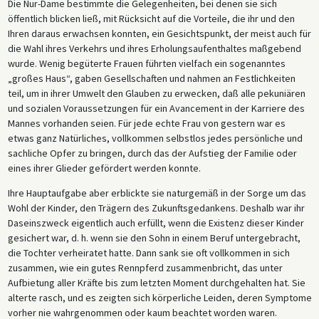
Die Nur-Dame bestimmte die Gelegenheiten, bei denen sie sich
öffentlich blicken ließ, mit Rücksicht auf die Vorteile, die ihr und den
Ihren daraus erwachsen konnten, ein Gesichtspunkt, der meist auch für
die Wahl ihres Verkehrs und ihres Erholungsaufenthaltes maßgebend
wurde. Wenig begüterte Frauen führten vielfach ein sogenanntes
„großes Haus“, gaben Gesellschaften und nahmen an Festlichkeiten
teil, um in ihrer Umwelt den Glauben zu erwecken, daß alle pekuniären
und sozialen Voraussetzungen für ein Avancement in der Karriere des
Mannes vorhanden seien. Für jede echte Frau von gestern war es
etwas ganz Natürliches, vollkommen selbstlos jedes persönliche und
sachliche Opfer zu bringen, durch das der Aufstieg der Familie oder
eines ihrer Glieder gefördert werden konnte.
Ihre Hauptaufgabe aber erblickte sie naturgemäß in der Sorge um das
Wohl der Kinder, den Trägern des Zukunftsgedankens. Deshalb war ihr
Daseinszweck eigentlich auch erfüllt, wenn die Existenz dieser Kinder
gesichert war, d. h. wenn sie den Sohn in einem Beruf untergebracht,
die Tochter verheiratet hatte. Dann sank sie oft vollkommen in sich
zusammen, wie ein gutes Rennpferd zusammenbricht, das unter
Aufbietung aller Kräfte bis zum letzten Moment durchgehalten hat. Sie
alterte rasch, und es zeigten sich körperliche Leiden, deren Symptome
vorher nie wahrgenommen oder kaum beachtet worden waren.