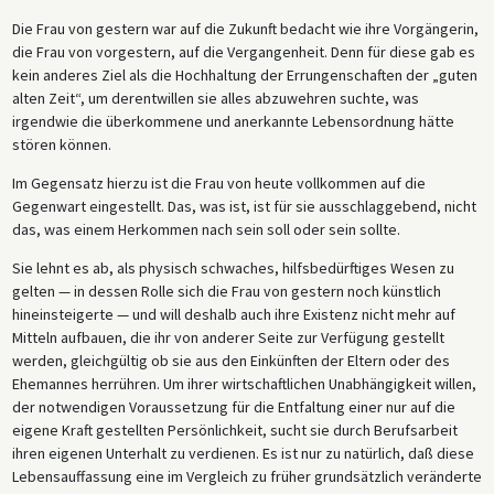
Die Frau von gestern war auf die Zukunft bedacht wie ihre Vorgängerin,
die Frau von vorgestern, auf die Vergangenheit. Denn für diese gab es
kein anderes Ziel als die Hochhaltung der Errungenschaften der „guten
alten Zeit“, um derentwillen sie alles abzuwehren suchte, was
irgendwie die überkommene und anerkannte Lebensordnung hätte
stören können.
Im Gegensatz hierzu ist die Frau von heute vollkommen auf die
Gegenwart eingestellt. Das, was ist, ist für sie ausschlaggebend, nicht
das, was einem Herkommen nach sein soll oder sein sollte.
Sie lehnt es ab, als physisch schwaches, hilfsbedürftiges Wesen zu
gelten — in dessen Rolle sich die Frau von gestern noch künstlich
hineinsteigerte — und will deshalb auch ihre Existenz nicht mehr auf
Mitteln aufbauen, die ihr von anderer Seite zur Verfügung gestellt
werden, gleichgültig ob sie aus den Einkünften der Eltern oder des
Ehemannes herrühren. Um ihrer wirtschaftlichen Unabhängigkeit willen,
der notwendigen Voraussetzung für die Entfaltung einer nur auf die
eigene Kraft gestellten Persönlichkeit, sucht sie durch Berufsarbeit
ihren eigenen Unterhalt zu verdienen. Es ist nur zu natürlich, daß diese
Lebensauffassung eine im Vergleich zu früher grundsätzlich veränderte