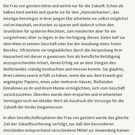
Die Frau von gestern lebte und wirkte nur für die Zukunft. Schon als
halbes Kind werkte und sparte sie für den „Hamsterkasten“, das
einstige Heiratsgut. In ihrer jungen Ehe arbeitete sie selbst möglichst
viel im Haushalt, um Kosten zu sparen und dadurch schon den
Grundstein für späteren Reichtum, zum mindesten aber für ein
sorgenfreies Alter zu legen. In der Verfolgung dieses Zieles half sie
dem Mann in seinem Geschäft oder bei der Ausübung eines freien
Berufes. Oft leistete sie Unglaubliches durch die Verquickung ihrer
Hausarbeit mit dieser in gewissem Sinn als berufliche Betätigung
anzusprechenden Arbeit, deren Erfolg sie an dem Steigen des
Wohlstandes ständig beobachten und messen konnte. Sie glaubte,
ihren Lebenszweck erfüllt zu haben, wenn die aus dem Erwerb gut
angelegter Papiere, eines oder mehrerer Häuser, fließenden
Einnahmen es ihr und ihrem Manne ermöglichten, sich vom Geschäft
zurückzuziehen. Überdies wurde dem ersparten und erarbeiteten
Vermögen noch ein ideeller Wert als Ausdruck der Vorsorge für die
Zukunft der Kinder beigemessen.
In allen Gesellschaftssphären der Frau von gestern wurde das gleiche
Ziel der Zukunftssicherung verfolgt, nur daß den besonderen
Umständen entsprechend verschiedene Mittel zur Anwendung kamen: