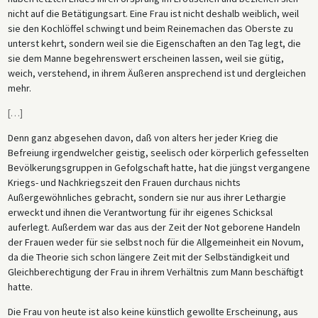
nicht auf die Betätigungsart. Eine Frau ist nicht deshalb weiblich, weil
sie den Kochlöffel schwingt und beim Reinemachen das Oberste zu
unterst kehrt, sondern weil sie die Eigenschaften an den Tag legt, die
sie dem Manne begehrenswert erscheinen lassen, weil sie gütig,
weich, verstehend, in ihrem Äußeren ansprechend ist und dergleichen
mehr.
[
…
]
Denn ganz abgesehen davon, daß von alters her jeder Krieg die
Befreiung irgendwelcher geistig, seelisch oder körperlich gefesselten
Bevölkerungsgruppen in Gefolgschaft hatte, hat die jüngst vergangene
Kriegs- und Nachkriegszeit den Frauen durchaus nichts
Außergewöhnliches gebracht, sondern sie nur aus ihrer Lethargie
erweckt und ihnen die Verantwortung für ihr eigenes Schicksal
auferlegt. Außerdem war das aus der Zeit der Not geborene Handeln
der Frauen weder für sie selbst noch für die Allgemeinheit ein Novum,
da die Theorie sich schon längere Zeit mit der Selbständigkeit und
Gleichberechtigung der Frau in ihrem Verhältnis zum Mann beschäftigt
hatte.
Die Frau von heute ist also keine künstlich gewollte Erscheinung, aus