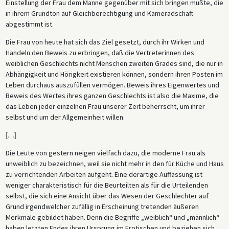
Einstellung der Frau dem Manne gegenüber mit sich bringen mußte, die
in ihrem Grundton auf Gleichberechtigung und Kameradschaft
abgestimmt ist.
Die Frau von heute hat sich das Ziel gesetzt, durch ihr Wirken und
Handeln den Beweis zu erbringen, daß die Vertreterinnen des
weiblichen Geschlechts nicht Menschen zweiten Grades sind, die nur in
Abhängigkeit und Hörigkeit existieren können, sondern ihren Posten im
Leben durchaus auszufüllen vermögen. Beweis ihres Eigenwertes und
Beweis des Wertes ihres ganzen Geschlechts ist also die Maxime, die
das Leben jeder einzelnen Frau unserer Zeit beherrscht, um ihrer
selbst und um der Allgemeinheit willen.
[
…
]
Die Leute von gestern neigen vielfach dazu, die moderne Frau als
unweiblich zu bezeichnen, weil sie nicht mehr in den für Küche und Haus
zu verrichtenden Arbeiten aufgeht. Eine derartige Auffassung ist
weniger charakteristisch für die Beurteilten als für die Urteilenden
selbst, die sich eine Ansicht über das Wesen der Geschlechter auf
Grund irgendwelcher zufällig in Erscheinung tretenden äußeren
Merkmale gebildet haben. Denn die Begriffe „weiblich“ und „männlich“
haben letzten Endes ihren Ursprung im Erotischen und beziehen sich