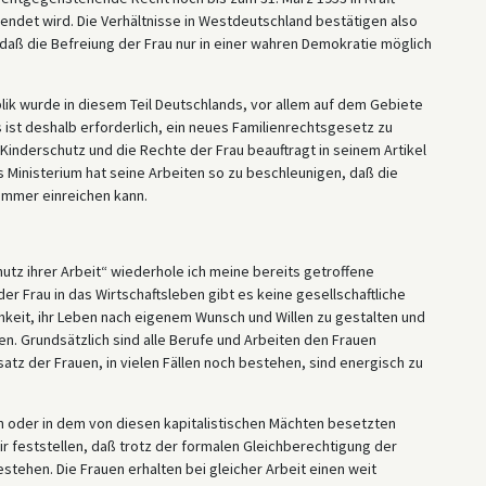
ndet wird. Die Verhältnisse in Westdeutschland bestätigen also
daß die Befreiung der Frau nur in einer wahren Demokratie möglich
k wurde in diesem Teil Deutschlands, vor allem auf dem Gebiete
s ist deshalb erforderlich, ein neues Familienrechtsgesetz zu
Kinderschutz und die Rechte der Frau beauftragt in seinem Artikel
s Ministerium hat seine Arbeiten so zu beschleunigen, daß die
ammer einreichen kann.
chutz ihrer Arbeit“ wiederhole ich meine bereits getroffene
er Frau in das Wirtschaftsleben gibt es keine gesellschaftliche
chkeit, ihr Leben nach eigenem Wunsch und Willen zu gestalten und
ten. Grundsätzlich sind alle Berufe und Arbeiten den Frauen
satz der Frauen, in vielen Fällen noch bestehen, sind energisch zu
en oder in dem von diesen kapitalistischen Mächten besetzten
 feststellen, daß trotz der formalen Gleichberechtigung der
tehen. Die Frauen erhalten bei gleicher Arbeit einen weit