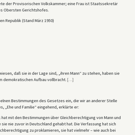
e der Provisorischen Volkskammer; eine Frau ist Staatssekretär
es Obersten Gerichtshofes.
en Republik (Stand März 1950)
esen, daß sie in der Lage sind, „ihren Mann“ zu stehen, haben sie
m demokratischen Aufbau vollbracht.
[
…
]
zelnen Bestimmungen des Gesetzes ein, die wir an anderer Stelle
es, „Ehe und Familie“ eingehend, erklärte er:
k hat mit den Bestimmungen über Gleichberechtigung von Mann und
e sie nie zuvor in Deutschland gehabt hat. Die Verfassung hat sich
chberechtigung zu proklamieren, sie hat vielmehr – wie auch bei