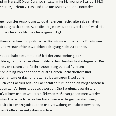
d im März 1950 der Durchschnittslohn für Männer pro Stunde 134,0
 nur 86,1 Pfennig. Das sind also nur 66 Prozent des normalen
auen von der Ausbildung zu qualifizierten Fachkräften abgehalten
haft ausgeschlossen. Auch die Frage der „Doppelverdiener“ wird mit
nstmädchen des Mannes herabgewürdigt.
e theoretischen und praktischen Kenntnisse für leitende Positionen
e und wirtschaftliche Gleichberechtigung nicht zu denken.
hat deshalb bestimmt, daß bei der Ausarbeitung der
ng der Frauen in allen qualifizierten Berufen festzulegen ist. Die
n von Frauen und für ihre Ausbildung zu qualifizierten
r Anleitung von besonders qualifizierten Facharbeitern und
errichtung einfacher bis zur selbständigen Erledigung
esuch von Fachkursen und Fachschulen für Stipendien vorgesehenen
rauen zur Verfügung gestellt werden. Die Berufung bewährter,
 muß kühner und im weitaus stärkeren Maße vorgenommen werden.
uten Frauen, ich denke hierbei an unsere Bürgermeisterinnen,
tionäre in den Organisationen und Verwaltungen, haben bewiesen,
 der Größe ihrer Aufgaben wachsen.