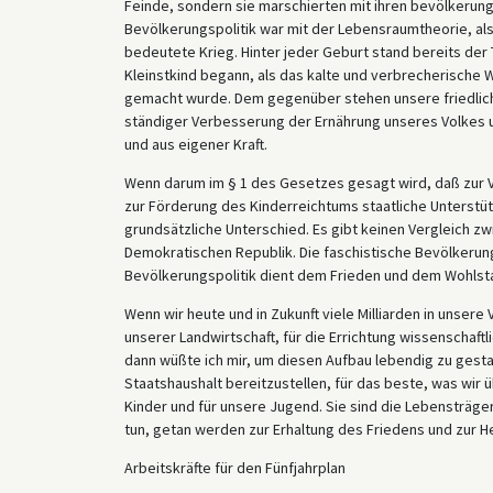
Feinde, sondern sie marschierten mit ihren bevölkerungs
Bevölkerungspolitik war mit der Lebensraumtheorie, a
bedeutete Krieg. Hinter jeder Geburt stand bereits der
Kleinstkind begann, als das kalte und verbrecherische 
gemacht wurde. Dem gegenüber stehen unsere friedliche
ständiger Verbesserung der Ernährung unseres Volkes 
und aus eigener Kraft.
Wenn darum im § 1 des Gesetzes gesagt wird, daß zur V
zur Förderung des Kinderreichtums staatliche Unterstü
grundsätzliche Unterschied. Es gibt keinen Vergleich z
Demokratischen Republik. Die faschistische Bevölkerun
Bevölkerungspolitik dient dem Frieden und dem Wohlst
Wenn wir heute und in Zukunft viele Milliarden in unsere
unserer Landwirtschaft, für die Errichtung wissenschaftl
dann wüßte ich mir, um diesen Aufbau lebendig zu gesta
Staatshaushalt bereitzustellen, für das beste, was wir 
Kinder und für unsere Jugend. Sie sind die Lebensträgeri
tun, getan werden zur Erhaltung des Friedens und zur
Arbeitskräfte für den Fünfjahrplan