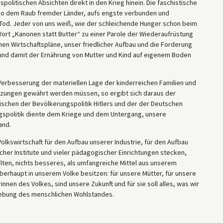
politischen Absichten direkt in den Krieg hinein. Die faschistische
lso dem Raub fremder Länder, aufs engste verbunden und
 Tod. Jeder von uns weiß, wie der schleichende Hunger schon beim
Wort „Kanonen statt Butter“ zu einer Parole der Wiederaufrüstung
n Wirtschaftspläne, unser friedlicher Aufbau und die Forderung
und damit der Ernährung von Mutter und Kind auf eigenem Boden
erbesserung der materiellen Lage der kinderreichen Familien und
tzungen gewährt werden müssen, so ergibt sich daraus der
wischen der Bevölkerungspolitik Hitlers und der der Deutschen
gspolitik diente dem Kriege und dem Untergang, unsere
and.
 Volkswirtschaft für den Aufbau unserer Industrie, für den Aufbau
icher Institute und vieler pädagogischer Einrichtungen stecken,
lten, nichts besseres, als umfangreiche Mittel aus unserem
überhaupt in unserem Volke besitzen: für unsere Mütter, für unsere
nnen des Volkes, sind unsere Zukunft und für sie soll alles, was wir
 Hebung des menschlichen Wohlstandes.