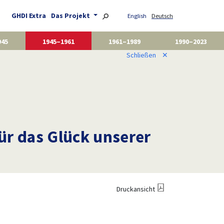
GHDI Extra
Das Projekt
English
Deutsch
945
1945–1961
1961–1989
1990–2023
Schließen
✕
ür das Glück unserer
Druckansicht