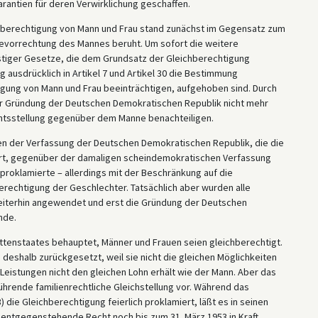
rantien für deren Verwirklichung geschaffen.
chberechtigung von Mann und Frau stand zunächst im Gegensatz zum
evorrechtung des Mannes beruht. Um sofort die weitere
iger Gesetze, die dem Grundsatz der Gleichberechtigung
ausdrücklich in Artikel 7 und Artikel 30 die Bestimmung
gung von Mann und Frau beeinträchtigen, aufgehoben sind. Durch
er Gründung der Deutschen Demokratischen Republik nicht mehr
chtsstellung gegenüber dem Manne benachteiligen.
hen der Verfassung der Deutschen Demokratischen Republik, die die
ert, gegenüber der damaligen scheindemokratischen Verfassung
proklamierte – allerdings mit der Beschränkung auf die
rechtigung der Geschlechter. Tatsächlich aber wurden alle
weiterhin angewendet und erst die Gründung der Deutschen
nde.
enstaates behauptet, Männer und Frauen seien gleichberechtigt.
on deshalb zurückgesetzt, weil sie nicht die gleichen Möglichkeiten
 Leistungen nicht den gleichen Lohn erhält wie der Mann. Aber das
ührende familienrechtliche Gleichstellung vor. Während das
 die Gleichberechtigung feierlich proklamiert, läßt es in seinen
 entgegenstehende Recht noch bis zum 31. März 1953 in Kraft