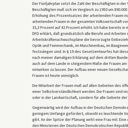
Der Fünfjahrplan setzt die Zahl der Beschäftigten in der 
Beschäftigten muß sich im Vergleich zu 1950 um 890.000
Erhöhung des Prozentsatzes der arbeitenden Frauen no
arbeitenden Frauen in der gesamten Volkswirtschaft von
33,3 Prozent auf 42 Prozent erhöht. Ich habe bereits 
DFD erklärt, daß grundsätzlich alle Berufe und Arbeiten
Arbeitskräftenachwuchspläne die bevorzugte Einbeziehun
Optik und Feinmechanik, im Maschinenbau, im Baugewer
festzulegen sind. In § 19 des Gesetzentwurfes hat dies
nach meiner damaligen Erklärung auf dem dritten Bund
auch auf dem Lande in steigendem Maße die Frauen am 
mitwirken zu lassen. Der Aufbau einer neuen Gesellschaf
Frauen ist heute unmöglich.
Die Mitarbeit der Frauen muß auf allen Gebieten des öf
einer Selbstverständlichkeit werden. Die Frauen sind nich
oder in der Landwirtschaft, sondern für alle Gebiete der
Gegenwärtig wird der Aufbau in der Deutschen Demokrati
geringem Umfange gefördert, obwohl es leuchtende Vorbi
gibt. An der Spitze der Planung wirkt eine Frau mit. Ein
den Ministerien der Deutschen Demokratischen Republik