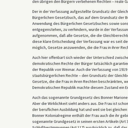
den übrigen den Bürgern verliehenen Rechten – reale Ga
Der in der Verfassung aufgestellte Grundsatz der Glei
Bürgerlichen Gesetzbuch, das auf dem Grundsatz der B
Anwendung des Bürgerlichen Gesetzbuches sowie sonst
entgegenstehen, zu verhindern, wurde in der Verfassung 
aufgenommen, daß alle Gesetze, die die Gleichberechti
diese klare Entscheidung der Verfassung war es seit d
möglich, Gesetze anzuwenden, die die Frau in ihrer Re
Auch hier offenbart sich wieder der Unterschied zwisc
demokratischen Rechte der Bürger tatsächlich garanti
der Republik von Weimar. Auch die Verfassung von 1919 
staatsbürgerlichen Rechte – den Grundsatz der Gleichbe
Gesetze, die die Frau in ihren Rechten beschränkten, 
Demokratischen Republik machte diesem Zustand ein E
Auch das sogenannte Grundgesetz des Bonner Marionett
Aber die Wirklichkeit sieht anders aus. Die Frau ist sch
der beruflichen Ausbildung hat und weil sie bei gleichen
Bonner Kolonialregime enthält der Frau auch die ihr geb
sogenannte Grundgesetz in seinen ersten Artikeln (Art 3)
Schlußbestimmungen (Art 117) ausdrücklich zu, daß das