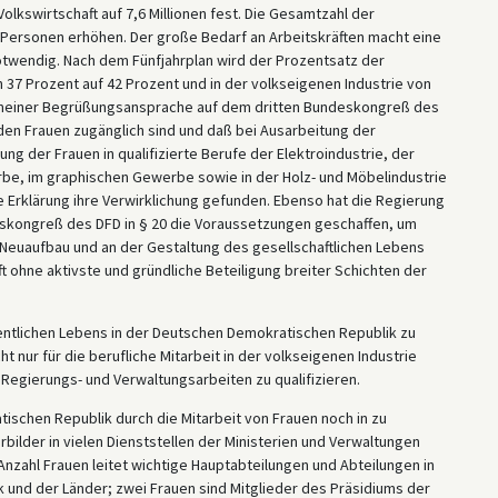
Volkswirtschaft auf 7,6 Millionen fest. Die Gesamtzahl der
 Personen erhöhen. Der große Bedarf an Arbeitskräften macht eine
twendig. Nach dem Fünfjahrplan wird der Prozentsatz der
 37 Prozent auf 42 Prozent und in der volkseigenen Industrie von
in meiner Begrüßungsansprache auf dem dritten Bundeskongreß des
 den Frauen zugänglich sind und daß bei Ausarbeitung der
g der Frauen in qualifizierte Berufe der Elektroindustrie, der
be, im graphischen Gewerbe sowie in der Holz- und Möbelindustrie
e Erklärung ihre Verwirklichung gefunden. Ebenso hat die Regierung
eskongreß des DFD in § 20 die Voraussetzungen geschaffen, um
Neuaufbau und an der Gestaltung des gesellschaftlichen Lebens
t ohne aktivste und gründliche Beteiligung breiter Schichten der
fentlichen Lebens in der Deutschen Demokratischen Republik zu
t nur für die berufliche Mitarbeit in der volkseigenen Industrie
 Regierungs- und Verwaltungsarbeiten zu qualifizieren.
schen Republik durch die Mitarbeit von Frauen noch in zu
lder in vielen Dienststellen der Ministerien und Verwaltungen
e Anzahl Frauen leitet wichtige Hauptabteilungen und Abteilungen in
 und der Länder; zwei Frauen sind Mitglieder des Präsidiums der