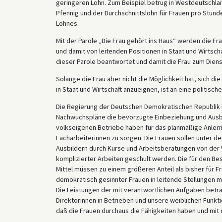
geringeren Lohn. Zum Beispiel betrug in Westdeutschlan
Pfennig und der Durchschnittslohn für Frauen pro Stunde
Lohnes.
Mit der Parole „Die Frau gehört ins Haus“ werden die Fr
und damit von leitenden Positionen in Staat und Wirtsc
dieser Parole beantwortet und damit die Frau zum Die
Solange die Frau aber nicht die Möglichkeit hat, sich di
in Staat und Wirtschaft anzueignen, ist an eine politisch
Die Regierung der Deutschen Demokratischen Republik 
Nachwuchspläne die bevorzugte Einbeziehung und Ausbildu
volkseigenen Betriebe haben für das planmäßige Anlerne
Facharbeiterinnen zu sorgen. Die Frauen sollen unter de
Ausbildern durch Kurse und Arbeitsberatungen von der V
komplizierter Arbeiten geschult werden. Die für den B
Mittel müssen zu einem größeren Anteil als bisher für F
demokratisch gesinnter Frauen in leitende Stellungen
Die Leistungen der mit verantwortlichen Aufgaben betra
Direktorinnen in Betrieben und unsere weiblichen Funk
daß die Frauen durchaus die Fähigkeiten haben und mit