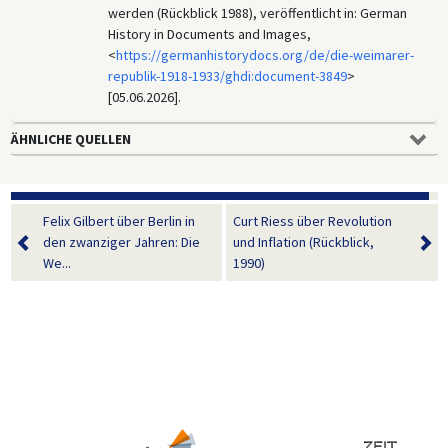
werden (Rückblick 1988), veröffentlicht in: German
History in Documents and Images,
<
https://germanhistorydocs.org/de/die-weimarer-
republik-1918-1933/ghdi:document-3849
>
[05.06.2026].
ÄHNLICHE QUELLEN
Felix Gilbert über Berlin in
Curt Riess über Revolution
den zwanziger Jahren: Die
und Inflation (Rückblick,
We...
1990)