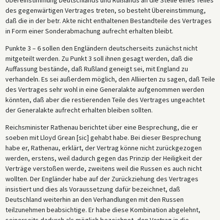
des gegenwärtigen Vertrages treten, so besteht Übereinstimmung,
daß die in der betr. Akte nicht enthaltenen Bestandteile des Vertrages
in Form einer Sonderabmachung aufrecht erhalten bleibt.
Punkte 3 – 6 sollen den Engländern deutscherseits zunächst nicht
mitgeteilt werden. Zu Punkt 3 soll ihnen gesagt werden, daß die
Auffassung bestände, daß Rußland geneigt sei, mit England zu
verhandeln. Es sei außerdem möglich, den Alliierten zu sagen, daß Teile
des Vertrages sehr wohl in eine Generalakte aufgenommen werden
könnten, daß aber die restierenden Teile des Vertrages ungeachtet
der Generalakte aufrecht erhalten bleiben sollten.
Reichsminister Rathenau berichtet über eine Besprechung, die er
soeben mit Lloyd Grean [sic] gehabt habe. Bei dieser Besprechung
habe er, Rathenau, erklärt, der Vertrag könne nicht zurückgezogen
werden, erstens, weil dadurch gegen das Prinzip der Heiligkeit der
Verträge verstoßen werde, zweitens weil die Russen es auch nicht
wollten. Der Engländer habe auf der Zurückziehung des Vertrages
insistiert und dies als Voraussetzung dafür bezeichnet, daß
Deutschland weiterhin an den Verhandlungen mit den Russen
teilzunehmen beabsichtige. Er habe diese Kombination abgelehnt,
seinerseits dadurch als möglich bezeichnet, den Vertrag in die