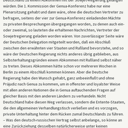
zusammenzuarbeiten, und sie einigten sich auf die Art und Weise, wie
würden. Die 1. Kommission der Genua-Konferenz habe nur eine
sie gegenüber Großbritannien auftreten würden.
Plenarsitzung gehabt und dann wäre, ohne die deutschen Vertreter zu
Anschließend berichtete Außenminister Rathenau über sein Treffen mit
befragen, seitens der vier zur Genua-Konferenz einladenden Mächte
dem britischen Minister für Überseehandel, Philipp Lloyd-Greame, bei
zu privaten Besprechungen übergegangen worden, zu denen auch ein-
dem Rathenau es strikt ablehnte, den Vertrag von Rapallo zu
oder zweimal, so lauteten die erhaltenen Nachrichten, Vertreter der
annullieren, aber vorschlug, ihn in ein Abkommen aufzunehmen, das
Sowjetregierung geladen worden wären. Von zuverlässiger Seite wäre
aus der Konferenz von Genua hervorgehen könnte. In Anbetracht
der Deutschen Delegation mitgeteilt worden, daß ein Abschluß
dessen bekräftigte Lloyd-Greame die britische Position, dass
zwischen den erwähnten vier Staaten und Rußland bevorstehe, und so
Deutschland daher an den Verhandlungen über ein zwischen den
wäre der Deutschen Regierung nichts anderes übrig geblieben, aus
anderen Ländern und Russland zu schließendes Abkommen nicht
Selbsterhaltungsgründen einem Abkommen mit Rußland selbst näher
beteiligt werden sollte. (Eine spätere Note vom 20. April 1922 von
zu treten. Dieses Abkommen hätte schon vor mehreren Wochen in
Reichskanzler Wirth an den deutschen Reichspräsidenten Friedrich
Berlin zu einem Abschluß kommen können. Aber die Deutsche
Ebert in Berlin schien jedoch Rathenaus Bericht über die britische
Regierung habe den Wunsch gehabt, ganz unbeeinflußt und ohne
Position zu widersprechen – oder vielleicht zu beschönigen –, indem
Präjudiz nach Genua zu kommen, um in offenster und loyalster Weise
Wirth Ebert versicherte, dass Deutschland dennoch an den
mit allen anderen Nationen die in Genua auftauchenden Fragen auf
Verhandlungen über eine größere Konferenz zwischen Russland und
gleicher Basis mit den anderen Ländern zu verhandeln. Nicht
dem übrigen Europa teilnehmen würde.)
Deutschland habe diesen Weg verlassen, sondern die Entente-Staaten,
die den allgemeinen Verhandlungstisch verließen und es vorzogen,
Das Kabinett stand somit vor der Wahl zwischen zwei von
private Unterhaltung hinter dem Rücken zumal Deutschlands zu führen.
Großbritannien vorgelegten Alternativen: Entweder kündigte
– Was den deutsch-russischen Vertrag selbst anbelange, so könne an
Deutschland seinen Vertrag mit Russland, woraufhin Großbritannien
eine Zurückziehung desselben natürlicherweise unter keinen