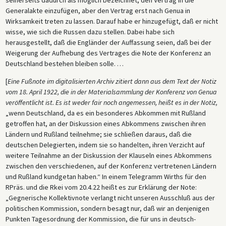
Generalakte einzufügen, aber den Vertrag erst nach Genua in
Wirksamkeit treten zu lassen. Darauf habe er hinzugefügt, daß er nicht
wisse, wie sich die Russen dazu stellen. Dabei habe sich
herausgestellt, daß die Engländer der Auffassung seien, daß bei der
Weigerung der Aufhebung des Vertrages die Note der Konferenz an
Deutschland bestehen bleiben solle. …
[
Eine Fußnote im digitalisierten Archiv zitiert dann aus dem Text der Notiz
vom 18. April 1922, die in der Materialsammlung der Konferenz von Genua
veröffentlicht ist. Es ist weder fair noch angemessen, heißt es in der Notiz,
„wenn Deutschland, da es ein besonderes Abkommen mit Rußland
getroffen hat, an der Diskussion eines Abkommens zwischen ihren
Ländern und Rußland teilnehme; sie schließen daraus, daß die
deutschen Delegierten, indem sie so handelten, ihren Verzicht auf
weitere Teilnahme an der Diskussion der Klauseln eines Abkommens
zwischen den verschiedenen, auf der Konferenz vertretenen Ländern
und Rußland kundgetan haben.“ In einem Telegramm Wirths für den
RPräs. und die Rkei vom 20.4.22 heißt es zur Erklärung der Note:
„Gegnerische Kollektivnote verlangt nicht unseren Ausschluß aus der
politischen Kommission, sondern besagt nur, daß wir an denjenigen
Punkten Tagesordnung der Kommission, die für uns in deutsch-