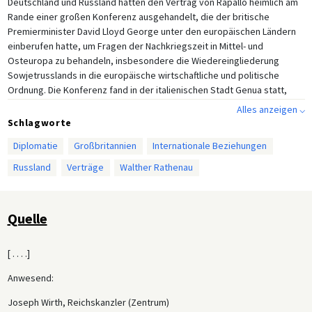
Deutschland und Russland hatten den Vertrag von Rapallo heimlich am
Rande einer großen Konferenz ausgehandelt, die der britische
Premierminister David Lloyd George unter den europäischen Ländern
einberufen hatte, um Fragen der Nachkriegszeit in Mittel- und
Osteuropa zu behandeln, insbesondere die Wiedereingliederung
Sowjetrusslands in die europäische wirtschaftliche und politische
Ordnung. Die Konferenz fand in der italienischen Stadt Genua statt,
wohin ein Großteil des deutschen Kabinetts im April verlegt wurde und
Alles anzeigen ⌵
wo auch dieses Treffen stattfand. Die Stadt Rapallo, in der sich die
Schlagworte
Vertreter Deutschlands und Russlands trafen, liegt etwa 30 Kilometer
Diplomatie
Großbritannien
Internationale Beziehungen
östlich von Genua.
Russland
Verträge
Walther Rathenau
Aus den Protokollen dieser Kabinettssitzung geht hervor, dass die
deutschen Beamten befürchteten, von den wichtigsten Beratungen
der Konferenz von Genua ausgeschlossen zu werden und dass ein
Quelle
daraus resultierendes Abkommen zwischen den alliierten Mächten und
Sowjetrussland Deutschland im Regen stehen lassen würde.
Deutschland bezeichnete seine Entscheidung, einen separaten Vertrag
[ . . . .]
mit Russland auszuhandeln, als einen Versuch, diesen diplomatischen
Ausschluss zu umgehen. Der Vertrag von Rapallo bedeutete für
Anwesend:
Deutschland einen ersten Schritt aus der Isolation der Nachkriegszeit
Joseph Wirth, Reichskanzler (Zentrum)
und wurde daher von der Regierungskoalition als willkommener