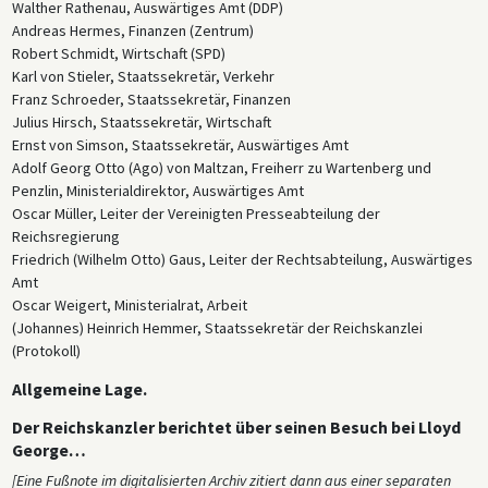
Walther Rathenau, Auswärtiges Amt (DDP)
diplomatischer „Sieg“ inmitten der ansonsten pessimistischen
Andreas Hermes, Finanzen (Zentrum)
innenpolitischen Nachrichtenlage begrüßt. Die Wirtschaft begrüßte die
Robert Schmidt, Wirtschaft (SPD)
Annäherung an Russland besonders, weil sie diesen potenziell
Karl von Stieler, Staatssekretär, Verkehr
lukrativen Markt für deutsche Exporte zu einer Zeit öffnete, in der die
Franz Schroeder, Staatssekretär, Finanzen
westeuropäischen Länder den Zugang zu ihrem Markt zunehmend
Julius Hirsch, Staatssekretär, Wirtschaft
einschränkten. Viele deutsche Linke begrüßten den Vertrag aus
Ernst von Simson, Staatssekretär, Auswärtiges Amt
sentimentaler oder ideologischer Verbundenheit mit der russischen
Adolf Georg Otto (Ago) von Maltzan, Freiherr zu Wartenberg und
Kultur oder mit dem Bolschewismus selbst. Selbst territoriale
Penzlin, Ministerialdirektor, Auswärtiges Amt
Revisionisten begrüßten den Vertrag als eine Möglichkeit, den Druck
Oscar Müller, Leiter der Vereinigten Presseabteilung der
auf den neu geschaffenen Staat Polen zu erhöhen, der viele Regionen
Reichsregierung
umfasste, die bis 1918 zu Deutschland gehört hatten.
Friedrich (Wilhelm Otto) Gaus, Leiter der Rechtsabteilung, Auswärtiges
Für Großbritannien bedeutete der Vertrag von Rapallo jedoch eine
Amt
erhebliche Beeinträchtigung seiner Vorstellungen von der finanziellen
Oscar Weigert, Ministerialrat, Arbeit
und wirtschaftlichen Wiedereingliederung Mittel- und Osteuropas, und
(Johannes) Heinrich Hemmer, Staatssekretär der Reichskanzlei
für Frankreich stellte der Vertrag eine grundlegende
(Protokoll)
Sicherheitsbedrohung dar, da er Deutschland scheinbar von der
Allgemeine Lage.
strategischen Eindämmung befreite, die Frankreich nach dem Krieg so
mühsam um das Land herum errichtet hatte. Vor allem wegen dieser
Der Reichskanzler berichtet über seinen Besuch bei Lloyd
Störungen endete die Konferenz von Genua selbst in völliger
George…
Uneinigkeit: Deutschland wurde ausgeschlossen, Frankreich und
[Eine Fußnote im digitalisierten Archiv zitiert dann aus einer separaten
Belgien zogen sich vorzeitig zurück, Russland lehnte das