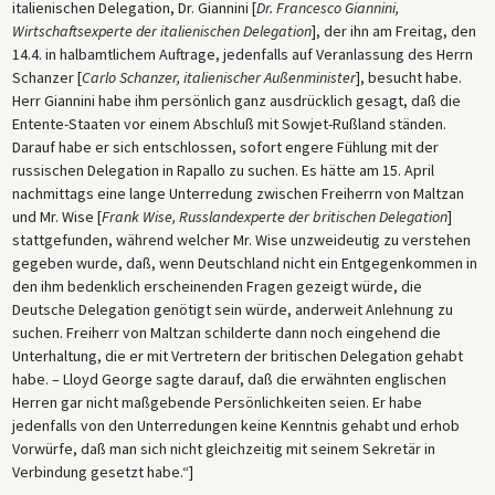
italienischen Delegation, Dr. Giannini [
Dr. Francesco Giannini,
Wirtschaftsexperte der italienischen Delegation
], der ihn am Freitag, den
14.4. in halbamtlichem Auftrage, jedenfalls auf Veranlassung des Herrn
Schanzer [
Carlo Schanzer, italienischer Außenminister
], besucht habe.
Herr Giannini habe ihm persönlich ganz ausdrücklich gesagt, daß die
Entente-Staaten vor einem Abschluß mit Sowjet-Rußland ständen.
Darauf habe er sich entschlossen, sofort engere Fühlung mit der
russischen Delegation in Rapallo zu suchen. Es hätte am 15. April
nachmittags eine lange Unterredung zwischen Freiherrn von Maltzan
und Mr. Wise [
Frank Wise, Russlandexperte der britischen Delegation
]
stattgefunden, während welcher Mr. Wise unzweideutig zu verstehen
gegeben wurde, daß, wenn Deutschland nicht ein Entgegenkommen in
den ihm bedenklich erscheinenden Fragen gezeigt würde, die
Deutsche Delegation genötigt sein würde, anderweit Anlehnung zu
suchen. Freiherr von Maltzan schilderte dann noch eingehend die
Unterhaltung, die er mit Vertretern der britischen Delegation gehabt
habe. – Lloyd George sagte darauf, daß die erwähnten englischen
Herren gar nicht maßgebende Persönlichkeiten seien. Er habe
jedenfalls von den Unterredungen keine Kenntnis gehabt und erhob
Vorwürfe, daß man sich nicht gleichzeitig mit seinem Sekretär in
Verbindung gesetzt habe.“]