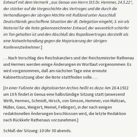
Entwurf mit dem Vermerk „aus Genua von Herrn StS Dr. Hemmer, 24.5.22“,
der stärker auf die Vorgeschichte des Vertrages und die durch die
Verhandlungen der übrigen Mächte mit Rußland unter Ausschluß
Deutschlands geschaffene Situation der dt. Delegation eingeht; 3. ein als
Material für die Note gekennzeichneter Entwurf, der wesentlich schärfer
im Ton gehalten ist und den Abschluß des Rapallovertrages darstellt als
eine Notwehrhandlung gegen die Majorisierung der übrigen
Konferenzteilnehmer
.]
… Nach Vorschlag des Reichskanzlers und der Reichsminister Rathenau
und Hermes werden einige Änderungen im Wortlaut vorgenommen. Es
wird vorgenommen, daß am nächsten Tage eine erneute
Kabinettssitzung über die Note stattfinden solle. …
[
In einer Fußnote des digitalisierten Archivs heißt es dazu:
Am 20.4.1922
um 10 h findet in Genua eine halbstündige Sitzung statt (anwesend
Wirth, Hermes, Schmidt, Hirsch, von Simson, Hemmer, von Maltzan,
Müller, Gaus, Weigert, Meinel, Fellinger), in der nach einigen
redaktionellen Änderungen beschlossen wird, die letzte Redaktion
nach Rückkehr Rathenaus vorzunehmen.]
Schluß der Sitzung: 10 Uhr 30 abends.