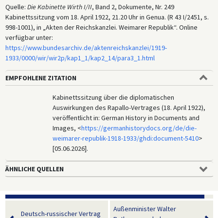
Quelle:
Die Kabinette Wirth I/II
, Band 2, Dokumente, Nr. 249
Kabinettssitzung vom 18. April 1922, 21.20 Uhr in Genua. (R 43 I/2451, s.
998-1001), in „Akten der Reichskanzlei. Weimarer Republik“. Online
verfügbar unter:
https://www.bundesarchiv.de/aktenreichskanzlei/1919-
1933/0000/wir/wir2p/kap1_1/kap2_14/para3_1.html
EMPFOHLENE ZITATION
Kabinettssitzung über die diplomatischen
Auswirkungen des Rapallo-Vertrages (18. April 1922),
veröffentlicht in: German History in Documents and
Images, <
https://germanhistorydocs.org/de/die-
weimarer-republik-1918-1933/ghdi:document-5410
>
[05.06.2026].
ÄHNLICHE QUELLEN
Außenminister Walter
Deutsch-russischer Vertrag