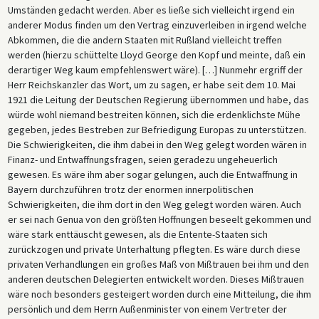
versprach, dass es an den Verhandlungen der größeren
Umständen gedacht werden. Aber es ließe sich vielleicht irgend ein
Konferenzkommission mit den Russen teilnehmen könne, oder
anderer Modus finden um den Vertrag einzuverleiben in irgend welche
Deutschland hielt an seinem Vertrag fest und musste dann mit dem
Abkommen, die die andern Staaten mit Rußland vielleicht treffen
Ausschluss vom weiteren Verlauf der Konferenz rechnen, wie es in der
werden (hierzu schüttelte Lloyd George den Kopf und meinte, daß ein
von Großbritannien an Deutschland übermittelten „Konferenznote“
derartiger Weg kaum empfehlenswert wäre). […] Nunmehr ergriff der
heißt.
Herr Reichskanzler das Wort, um zu sagen, er habe seit dem 10. Mai
1921 die Leitung der Deutschen Regierung übernommen und habe, das
Die Tatsache, dass das Kabinett vier verschiedene Entwürfe seiner
würde wohl niemand bestreiten können, sich die erdenklichste Mühe
Antwort an die Briten in Betracht zog, unterstreicht die
gegeben, jedes Bestreben zur Befriedigung Europas zu unterstützen.
wahrgenommenen Auswirkungen selbst geringfügiger Veränderungen
Die Schwierigkeiten, die ihm dabei in den Weg gelegt worden wären in
in Ton und Wortwahl.
Finanz- und Entwaffnungsfragen, seien geradezu ungeheuerlich
gewesen. Es wäre ihm aber sogar gelungen, auch die Entwaffnung in
Bayern durchzuführen trotz der enormen innerpolitischen
Schwierigkeiten, die ihm dort in den Weg gelegt worden wären. Auch
er sei nach Genua von den größten Hoffnungen beseelt gekommen und
wäre stark enttäuscht gewesen, als die Entente-Staaten sich
zurückzogen und private Unterhaltung pflegten. Es wäre durch diese
privaten Verhandlungen ein großes Maß von Mißtrauen bei ihm und den
anderen deutschen Delegierten entwickelt worden. Dieses Mißtrauen
wäre noch besonders gesteigert worden durch eine Mitteilung, die ihm
persönlich und dem Herrn Außenminister von einem Vertreter der