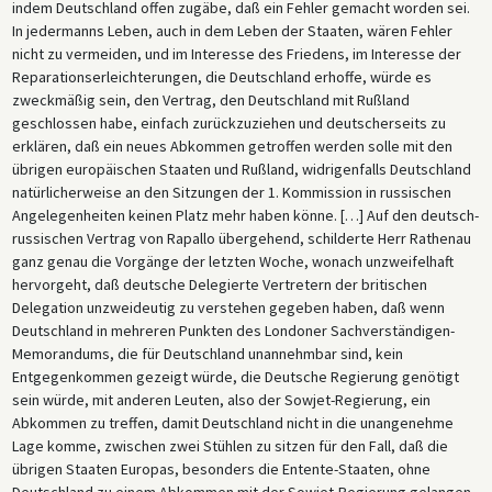
indem Deutschland offen zugäbe, daß ein Fehler gemacht worden sei.
beim Zustandekommen des Vertrags von Rapallo spielte, mit
In jedermanns Leben, auch in dem Leben der Staaten, wären Fehler
britischen Beamten führte. Maltzan war zunächst entsetzt über den
nicht zu vermeiden, und im Interesse des Friedens, im Interesse der
Erfolg der Bolschewiki in der Russischen Revolution, aber er gewöhnte
Reparationserleichterungen, die Deutschland erhoffe, würde es
sich bald an die neue Realität eines sowjetischen Regimes in Moskau
zweckmäßig sein, den Vertrag, den Deutschland mit Rußland
und begann Anfang 1920, sich für eine diplomatische Annäherung an
geschlossen habe, einfach zurückzuziehen und deutscherseits zu
das Regime einzusetzen. Maltzan sah in dem Vertrag nicht nur eine
erklären, daß ein neues Abkommen getroffen werden solle mit den
Förderung der unmittelbaren deutschen Interessen in Osteuropa,
übrigen europäischen Staaten und Rußland, widrigenfalls Deutschland
sondern auch ein Mittel, um die Alliierten unter Druck zu setzen, den
natürlicherweise an den Sitzungen der 1. Kommission in russischen
Zeitplan für die Reparationszahlungen zu lockern, den sie im Mai 1921
Angelegenheiten keinen Platz mehr haben könne. […] Auf den deutsch-
in London aufgestellt hatten (die so genannten „Londoner
russischen Vertrag von Rapallo übergehend, schilderte Herr Rathenau
Forderungen“, die in einem anderen Dokument erörtert werden).
ganz genau die Vorgänge der letzten Woche, wonach unzweifelhaft
Maltzan schürte bei seinen deutschen Kollegen auch die Sorge, dass
hervorgeht, daß deutsche Delegierte Vertretern der britischen
Frankreich und Russland sich einander annähern könnten, und griff
Delegation unzweideutig zu verstehen gegeben haben, daß wenn
damit die ein halbes Jahrhundert alte Angst Deutschlands vor einer
Deutschland in mehreren Punkten des Londoner Sachverständigen-
geopolitischen Einkreisung auf.
Memorandums, die für Deutschland unannehmbar sind, kein
Entgegenkommen gezeigt würde, die Deutsche Regierung genötigt
Nachdem er über sein Treffen mit Lloyd George berichtet hatte, ging
sein würde, mit anderen Leuten, also der Sowjet-Regierung, ein
Reichskanzler Wirth auf das Gespräch ein, das er unmittelbar danach
Abkommen zu treffen, damit Deutschland nicht in die unangenehme
mit Georgi Tschitscherin, dem russischen Kommissar für Auswärtige
Lage komme, zwischen zwei Stühlen zu sitzen für den Fall, daß die
Angelegenheiten, führte. Deutschland und Rußland versprachen,
übrigen Staaten Europas, besonders die Entente-Staaten, ohne
während der gesamten Genua-Konferenz koordiniert
Deutschland zu einem Abkommen mit der Sowjet-Regierung gelangen