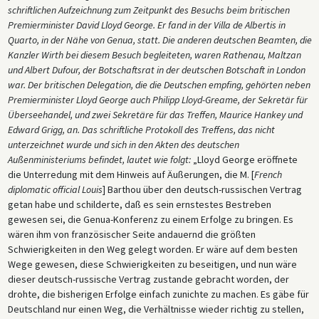
schriftlichen Aufzeichnung zum Zeitpunkt des Besuchs beim britischen
Schlussdokument ab, und die verbleibenden Teilnehmer erreichten
Premierminister David Lloyd George. Er fand in der Villa de Albertis in
letztlich kaum mehr als eine teilweise Rückkehr zum Goldstandard.
Quarto, in der Nähe von Genua, statt. Die anderen deutschen Beamten, die
Einer der interessantesten Teile des Dokuments ist die ausführliche
Kanzler Wirth bei diesem Besuch begleiteten, waren Rathenau, Maltzan
Zusammenfassung des privaten Treffens, das kurz zuvor zwischen
und Albert Dufour, der Botschaftsrat in der deutschen Botschaft in London
Reichskanzler Wirth und drei anderen deutschen Beamten auf der
war. Der britischen Delegation, die die Deutschen empfing, gehörten neben
einen Seite und Premierminister Lloyd George und drei britischen
Premierminister Lloyd George auch Philipp Lloyd-Greame, der Sekretär für
Beamten auf der anderen Seite stattgefunden hatte. Laut der
Überseehandel, und zwei Sekretäre für das Treffen, Maurice Hankey und
Zusammenfassung, die ausschließlich aus deutscher Sicht verfasst
Edward Grigg, an. Das schriftliche Protokoll des Treffens, das nicht
wurde, versuchte Lloyd George, die französische Feindseligkeit
unterzeichnet wurde und sich in den Akten des deutschen
gegenüber Deutschland einzuschränken, und fühlte sich dann in seinem
Außenministeriums befindet, lautet wie folgt:
„Lloyd George eröffnete
Ziel, eine gesamteuropäische Einigung zu erzielen, durch die
die Unterredung mit dem Hinweis auf Äußerungen, die M. [
French
ungeschickten Annäherungsversuche Deutschlands an Russland, die
diplomatic official Louis
] Barthou über den deutsch-russischen Vertrag
sein feines staatsmännisches Gespür gestört hatten, enttäuscht.
getan habe und schilderte, daß es sein ernstestes Bestreben
Außenminister Rathenau brachte seinerseits den deutschen Verdacht
gewesen sei, die Genua-Konferenz zu einem Erfolge zu bringen. Es
zum Ausdruck, dass Deutschland von wichtigen Verhandlungen auf der
wären ihm von französischer Seite andauernd die größten
Konferenz von Genua und damit von der entstehenden europäischen
Schwierigkeiten in den Weg gelegt worden. Er wäre auf dem besten
Ordnung ausgeschlossen wurde.
Wege gewesen, diese Schwierigkeiten zu beseitigen, und nun wäre
dieser deutsch-russische Vertrag zustande gebracht worden, der
In der Zusammenfassung werden die Gespräche erwähnt, die der
drohte, die bisherigen Erfolge einfach zunichte zu machen. Es gäbe für
deutsche Diplomat Adolf Georg Otto „Ago“ von Maltzan, der im
Deutschland nur einen Weg, die Verhältnisse wieder richtig zu stellen,
Auswärtigen Amt die Osteuropapolitik leitete und eine führende Rolle