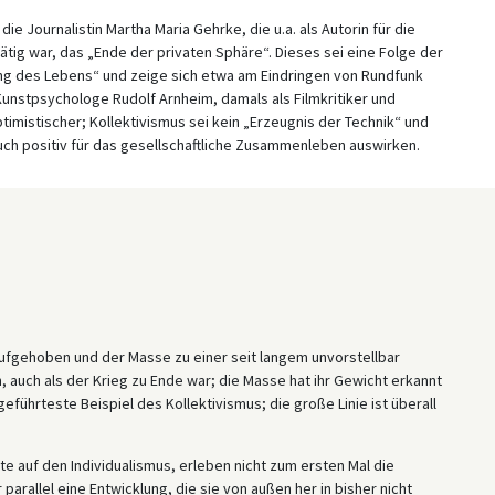
ie Journalistin Martha Maria Gehrke, die u.a. als Autorin für die
tig war, das „Ende der privaten Sphäre“. Dieses sei eine Folge der
ung des Lebens“ und zeige sich etwa am Eindringen von Rundfunk
unstpsychologe Rudolf Arnheim, damals als Filmkritiker und
ptimistischer; Kollektivismus sei kein „Erzeugnis der Technik“ und
uch positiv für das gesellschaftliche Zusammenleben auswirken.
 aufgehoben und der Masse zu einer seit langem unvorstellbar
, auch als der Krieg zu Ende war; die Masse hat ihr Gewicht erkannt
eführteste Beispiel des Kollektivismus; die große Linie ist überall
te auf den Individualismus, erleben nicht zum ersten Mal die
arallel eine Entwicklung, die sie von außen her in bisher nicht