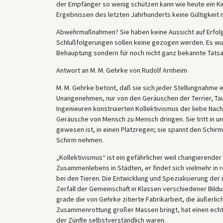
der Empfänger so wenig schützen kann wie heute ein Ki
Ergebnissen des letzten Jahrhunderts keine Gültigkeit 
Abwehrmaßnahmen? Sie haben keine Aussicht auf Erfolg,
Schlußfolgerungen sollen keine gezogen werden. Es wurd
Behauptung sondern für noch nicht ganz bekannte Tatsac
Antwort an M. M. Gehrke von Rudolf Arnheim
M. M. Gehrke betont, daß sie sich jeder Stellungnahme e
Unangenehmen, nur von den Geräuschen der Terrier, Tau
Ingenieuren konstruierten Kollektivismus der liebe Nach
Geräusche von Mensch zu Mensch dringen. Sie tritt in u
gewesen ist, in einen Platzregen; sie spannt den Schirm
Schirm nehmen.
„Kollektivismus“ ist ein gefährlicher weil changierender 
Zusammenlebens in Städten, er findet sich vielmehr in r
bei den Tieren. Die Entwicklung und Spezialisierung de
Zerfall der Gemeinschaft in Klassen verschiedener Bild
grade die von Gehrke zitierte Fabrikarbeit, die äußer
Zusammenrottung großer Massen bringt, hat einen echte
der Zünfte selbstverständlich waren.