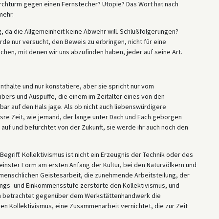
rchturm gegen einen Fernstecher? Utopie? Das Wort hat nach
mehr.
 da die Allgemeinheit keine Abwehr will. Schlußfolgerungen?
e nur versucht, den Beweis zu erbringen, nicht für eine
hen, mit denen wir uns abzufinden haben, jeder auf seine Art.
nthalte und nur konstatiere, aber sie spricht nur vom
bers und Auspuffe, die einem im Zeitalter eines von den
bar auf den Hals jage. Als ob nicht auch liebenswürdigere
nsre Zeit, wie jemand, der lange unter Dach und Fach geborgen
 auf und befürchtet von der Zukunft, sie werde ihr auch noch den
Begriff. Kollektivismus ist nicht ein Erzeugnis der Technik oder des
einster Form am ersten Anfang der Kultur, bei den Naturvölkern und
r menschlichen Geistesarbeit, die zunehmende Arbeitsteilung, der
ungs- und Einkommensstufe zerstörte den Kollektivismus, und
lich betrachtet gegenüber dem Werkstättenhandwerk die
n Kollektivismus, eine Zusammenarbeit vernichtet, die zur Zeit