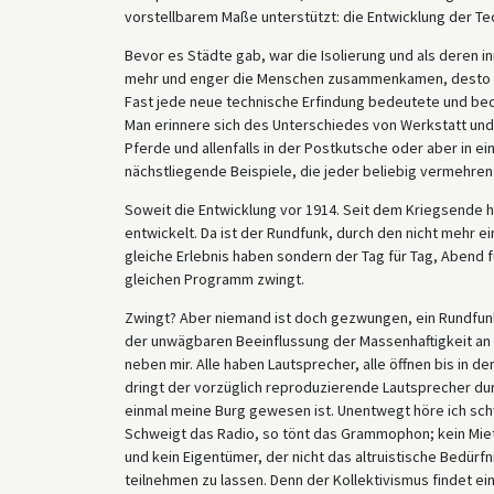
vorstellbarem Maße unterstützt: die Entwicklung der Tec
Bevor es Städte gab, war die Isolierung und als deren 
mehr und enger die Menschen zusammenkamen, desto st
Fast jede neue technische Erfindung bedeutete und b
Man erinnere sich des Unterschiedes von Werkstatt und 
Pferde und allenfalls in der Postkutsche oder aber in 
nächstliegende Beispiele, die jeder beliebig vermehren
Soweit die Entwicklung vor 1914. Seit dem Kriegsende h
entwickelt. Da ist der Rundfunk, durch den nicht mehr 
gleiche Erlebnis haben sondern der Tag für Tag, Aben
gleichen Programm zwingt.
Zwingt? Aber niemand ist doch gezwungen, ein Rundfu
der unwägbaren Beeinflussung der Massenhaftigkeit an s
neben mir. Alle haben Lautsprecher, alle öffnen bis in de
dringt der vorzüglich reproduzierende Lautsprecher dur
einmal meine Burg gewesen ist. Unentwegt höre ich schw
Schweigt das Radio, so tönt das Grammophon; kein Miet
und kein Eigentümer, der nicht das altruistische Bedürf
teilnehmen zu lassen. Denn der Kollektivismus findet ei