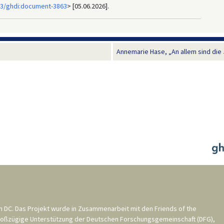
33/ghdi:document-3863
> [05.06.2026].
Annemarie Hase, „An allem sind die 
n DC
. Das Projekt wurde in Zusammenarbeit mit den
Friends of the
roßzügige Unterstützung der
Deutschen Forschungsgemeinschaft (DFG)
,