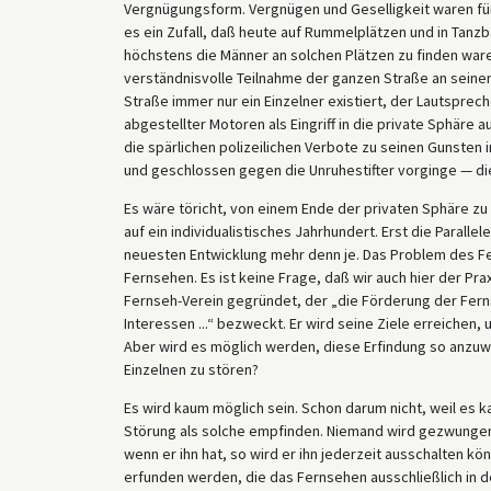
Vergnügungsform. Vergnügen und Geselligkeit waren für
es ein Zufall, daß heute auf Rummelplätzen und in Tanzb
höchstens die Männer an solchen Plätzen zu finden waren,
verständnisvolle Teilnahme der ganzen Straße an sein
Straße immer nur ein Einzelner existiert, der Lautspr
abgestellter Motoren als Eingriff in die private Sphäre au
die spärlichen polizeilichen Verbote zu seinen Gunsten 
und geschlossen gegen die Unruhestifter vorginge — di
Es wäre töricht, von einem Ende der privaten Sphäre zu 
auf ein individualistisches Jahrhundert. Erst die Parall
neuesten Entwicklung mehr denn je. Das Problem des Fer
Fernsehen. Es ist keine Frage, daß wir auch hier der Pra
Fernseh-Verein gegründet, der „die Förderung der Fer
Interessen ...“ bezweckt. Er wird seine Ziele erreichen,
Aber wird es möglich werden, diese Erfindung so anzuw
Einzelnen zu stören?
Es wird kaum möglich sein. Schon darum nicht, weil es 
Störung als solche empfinden. Niemand wird gezwungen
wenn er ihn hat, so wird er ihn jederzeit ausschalten k
erfunden werden, die das Fernsehen ausschließlich in de