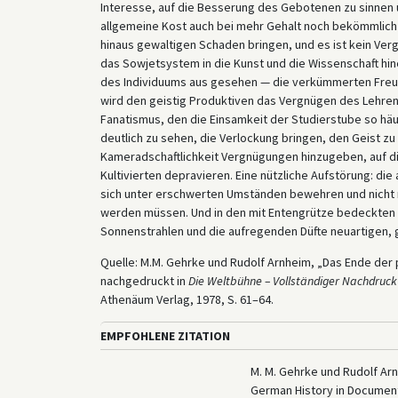
Interesse, auf die Besserung des Gebotenen zu sinnen
allgemeine Kost auch bei mehr Gehalt noch bekömmlich s
hinaus gewaltigen Schaden bringen, und es ist kein Ver
das Sowjetsystem in die Kunst und die Wissenschaft hin
des Individuums aus gesehen — die verkümmerten Freud
wird den geistig Produktiven das Vergnügen des Lehre
Fanatismus, den die Einsamkeit der Studierstube so häuf
deutlich zu sehen, die Verlockung bringen, den Geist zu
Kameradschaftlichkeit Vergnügungen hinzugeben, auf d
Kultivierten depravieren. Eine nützliche Aufstörung: di
sich unter erschwerten Umständen bewehren und nicht 
werden müssen. Und in den mit Entengrütze bedeckten 
Sonnenstrahlen und die aufregenden Düfte neuartigen, g
Quelle: M.M. Gehrke und Rudolf Arnheim, „Das Ende der 
nachgedruckt in
Die Weltbühne – Vollständiger Nachdruck
Athenäum Verlag, 1978, S. 61–64.
EMPFOHLENE ZITATION
M. M. Gehrke und Rudolf Arn
German History in Documen