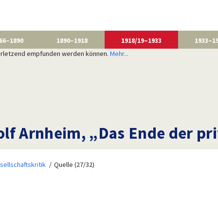
66–1890
1890–1918
1918/19–1933
1933–1
 verletzend empfunden werden können.
Mehr...
lf Arnheim, „Das Ende der pr
sellschaftskritik
Quelle (27/32)