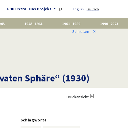
GHDI Extra
Das Projekt
English
Deutsch
945
1945–1961
1961–1989
1990–2023
Schließen
✕
ivaten Sphäre“ (1930)
Druckansicht
Schlagworte