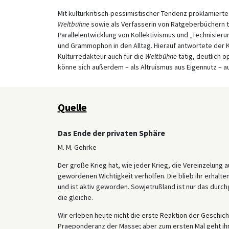
Mit kulturkritisch-pessimistischer Tendenz proklamierte d
Weltbühne
sowie als Verfasserin von Ratgeberbüchern tä
Parallelentwicklung von Kollektivismus und „Technisier
und Grammophon in den Alltag. Hierauf antwortete der K
Kulturredakteur auch für die
Weltbühne
tätig, deutlich o
könne sich außerdem – als Altruismus aus Eigennutz – a
Quelle
Das Ende der privaten Sphäre
M. M. Gehrke
Der große Krieg hat, wie jeder Krieg, die Vereinzelung
gewordenen Wichtigkeit verholfen. Die blieb ihr erhalten
und ist aktiv geworden. Sowjetrußland ist nur das durchg
die gleiche.
Wir erleben heute nicht die erste Reaktion der Geschich
Praeponderanz der Masse; aber zum ersten Mal geht ihr p