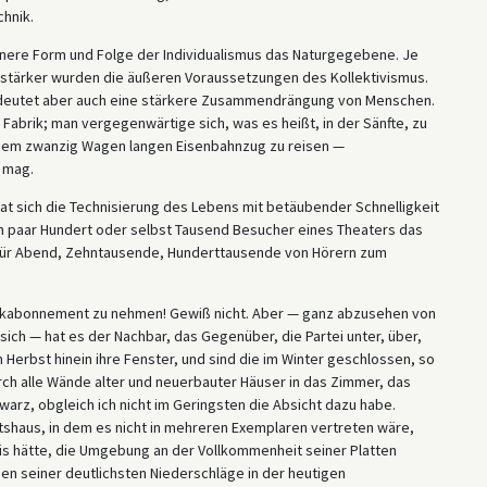
hnik.
innere Form und Folge der Individualismus das Naturgegebene. Je
ärker wurden die äußeren Voraussetzungen des Kollektivismus.
edeutet aber auch eine stärkere Zusammendrängung von Menschen.
Fabrik; man vergegenwärtige sich, was es heißt, in der Sänfte, zu
einem zwanzig Wagen langen Eisenbahnzug zu reisen —
 mag.
at sich die Technisierung des Lebens mit betäubender Schnelligkeit
ein paar Hundert oder selbst Tausend Besucher eines Theaters das
d für Abend, Zehntausende, Hunderttausende von Hörern zum
nkabonnement zu nehmen! Gewiß nicht. Aber — ganz abzusehen von
ich — hat es der Nachbar, das Gegenüber, die Partei unter, über,
n Herbst hinein ihre Fenster, und sind die im Winter geschlossen, so
ch alle Wände alter und neuerbauter Häuser in das Zimmer, das
arz, obgleich ich nicht im Geringsten die Absicht dazu habe.
shaus, in dem es nicht in mehreren Exemplaren vertreten wäre,
nis hätte, die Umgebung an der Vollkommenheit seiner Platten
nen seiner deutlichsten Niederschläge in der heutigen