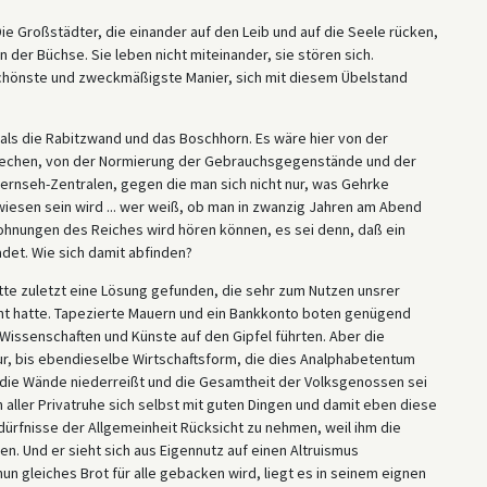
ie Großstädter, die einander auf den Leib und auf die Seele rücken,
 der Büchse. Sie leben nicht miteinander, sie stören sich.
 schönste und zweckmäßigste Manier, sich mit diesem Übelstand
n als die Rabitzwand und das Boschhorn. Es wäre hier von der
prechen, von der Normierung der Gebrauchsgegenstände und der
rnseh-Zentralen, gegen die man sich nicht nur, was Gehrke
esen sein wird ... wer weiß, ob man in zwanzig Jahren am Abend
 Wohnungen des Reiches wird hören können, es sei denn, daß ein
det. Wie sich damit abfinden?
tte zuletzt eine Lösung gefunden, die sehr zum Nutzen unsrer
ht hatte. Tapezierte Mauern und ein Bankkonto boten genügend
 Wissenschaften und Künste auf den Gipfel führten. Aber die
ur, bis ebendieselbe Wirtschaftsform, die dies Analphabetentum
s die Wände niederreißt und die Gesamtheit der Volksgenossen sei
in aller Privatruhe sich selbst mit guten Dingen und damit eben diese
dürfnisse der Allgemeinheit Rücksicht zu nehmen, weil ihm die
n. Und er sieht sich aus Eigennutz auf einen Altruismus
n gleiches Brot für alle gebacken wird, liegt es in seinem eignen