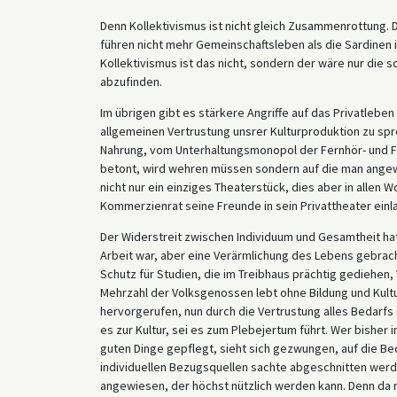
Denn Kollektivismus ist nicht gleich Zusammenrottung. D
führen nicht mehr Gemeinschaftsleben als die Sardinen in
Kollektivismus ist das nicht, sondern der wäre nur die
abzufinden.
Im übrigen gibt es stärkere Angriffe auf das Privatlebe
allgemeinen Vertrustung unsrer Kulturproduktion zu s
Nahrung, vom Unterhaltungsmonopol der Fernhör- und Fe
betont, wird wehren müssen sondern auf die man angewi
nicht nur ein einziges Theaterstück, dies aber in allen
Kommerzienrat seine Freunde in sein Privattheater einla
Der Widerstreit zwischen Individuum und Gesamtheit ha
Arbeit war, aber eine Verärmlichung des Lebens gebrac
Schutz für Studien, die im Treibhaus prächtig gediehen,
Mehrzahl der Volksgenossen lebt ohne Bildung und Kult
hervorgerufen, nun durch die Vertrustung alles Bedarf
es zur Kultur, sei es zum Plebejertum führt. Wer bisher 
guten Dinge gepflegt, sieht sich gezwungen, auf die Be
individuellen Bezugsquellen sachte abgeschnitten werde
angewiesen, der höchst nützlich werden kann. Denn da nu