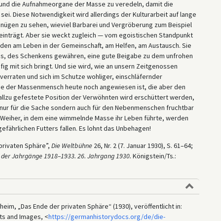
 und die Aufnahmeorgane der Masse zu veredeln, damit die
ei. Diese Notwendigkeit wird allerdings der Kulturarbeit auf lange
gnügen zu sehen, wieviel Barbarei und Vergröberung zum Beispiel
einträgt. Aber sie weckt zugleich — vom egoistischen Standpunkt
en am Leben in der Gemeinschaft, am Helfen, am Austausch. Sie
ns, des Schenkens gewähren, eine gute Beigabe zu dem unfrohen
ig mit sich bringt. Und sie wird, wie an unsern Zeitgenossen
 verraten und sich im Schutze wohliger, einschläfernder
ie der Massenmensch heute noch angewiesen ist, die aber den
e allzu gefestete Position der Verwöhnten wird erschüttert werden,
nur für die Sache sondern auch für den Nebenmenschen fruchtbar
Weiher, in dem eine wimmelnde Masse ihr Leben führte, werden
efährlichen Futters fallen. Es lohnt das Unbehagen!
privaten Sphäre”,
Die Weltbühne
26, Nr. 2 (7. Januar 1930), S. 61–64;
 der Jahrgänge 1918–1933. 26. Jahrgang 1930.
Königstein/Ts.:
heim, „Das Ende der privaten Sphäre“ (1930), veröffentlicht in:
ts and Images, <
https://germanhistorydocs.org/de/die-