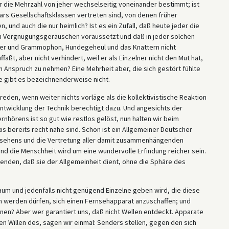
 die Mehrzahl von jeher wechselseitig voneinander bestimmt; ist
ars Gesellschaftsklassen vertreten sind, von denen früher
 und auch die nur heimlich? Ist es ein Zufall, daß heute jeder die
en Vergnügungsgeräuschen voraussetzt und daß in jeder solchen
echer und Grammophon, Hundegeheul und das Knattern nicht
ffaßt, aber nicht verhindert, weil er als Einzelner nicht den Mut hat,
in Anspruch zu nehmen? Eine Mehrheit aber, die sich gestört fühlte
e gibt es bezeichnenderweise nicht.
reden, wenn weiter nichts vorläge als die kollektivistische Reaktion
elentwicklung der Technik berechtigt dazu. Und angesichts der
nhörens ist so gut wie restlos gelöst, nun halten wir beim
xis bereits recht nahe sind. Schon ist ein Allgemeiner Deutscher
nsehens und die Vertretung aller damit zusammenhängenden
 und die Menschheit wird um eine wundervolle Erfindung reicher sein.
enden, daß sie der Allgemeinheit dient, ohne die Sphäre des
kaum und jedenfalls nicht genügend Einzelne geben wird, die diese
 werden dürfen, sich einen Fernsehapparat anzuschaffen; und
önnen? Aber wer garantiert uns, daß nicht Wellen entdeckt. Apparate
n Willen des, sagen wir einmal: Senders stellen, gegen den sich