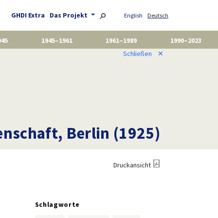
GHDI Extra
Das Projekt
English
Deutsch
945
1945–1961
1961–1989
1990–2023
Schließen
✕
nschaft, Berlin (1925)
Druckansicht
Schlagworte