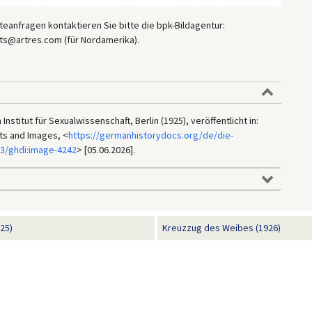
eanfragen kontaktieren Sie bitte die bpk-Bildagentur:
ts@artres.com (für Nordamerika).
nstitut für Sexualwissenschaft, Berlin (1925), veröffentlicht in:
ts and Images, <
https://germanhistorydocs.org/de/die-
33/ghdi:image-4242
> [05.06.2026].
25)
Kreuzzug des Weibes (1926)