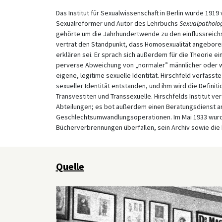
Das Institut für Sexualwissenschaft in Berlin wurde 1919
Sexualreformer und Autor des Lehrbuchs
Sexualpatholog
gehörte um die Jahrhundertwende zu den einflussreichs
vertrat den Standpunkt, dass Homosexualität angeboren
erklären sei. Er sprach sich außerdem für die Theorie ei
perverse Abweichung von „normaler” männlicher oder wei
eigene, legitime sexuelle Identität. Hirschfeld verfasst
sexueller Identität entstanden, und ihm wird die Defini
Transvestiten und Transsexuelle. Hirschfelds Institut 
Abteilungen; es bot außerdem einen Beratungsdienst 
Geschlechtsumwandlungsoperationen. Im Mai 1933 wurde
Bücherverbrennungen überfallen, sein Archiv sowie die B
Quelle