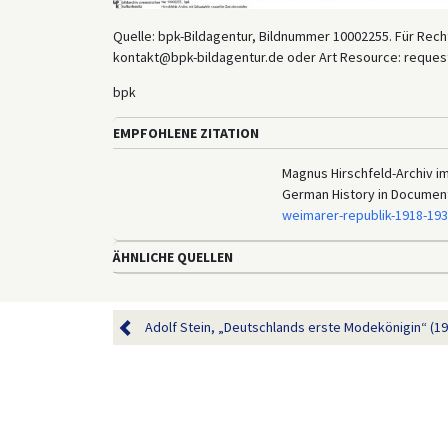
Quelle: bpk-Bildagentur, Bildnummer 10002255. Für Recht
kontakt@bpk-bildagentur.de oder Art Resource: reques
bpk
EMPFOHLENE ZITATION
Magnus Hirschfeld-Archiv im I
German History in Documen
weimarer-republik-1918-19
ÄHNLICHE QUELLEN
Adolf Stein, „Deutschlands erste Modekönigin“ (19