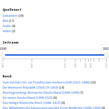
Quellenart
Dokument
(39)
Bild
(17)
Audio
(4)
Video
(3)
Zeitraum
1500
202
1500
1648
1815
1866
1918
1945
2023
Band
Vom Vormärz bis zur Preußischen Vorherrschaft (1815–1866)
(18)
Die Weimarer Republik (1918/19–1933)
(14)
Reichsgründung: Bismarcks Deutschland (1866-1890)
(7)
Ein neues Deutschland (1990-2023)
(6)
Das Heilige Römische Reich (1648–1815)
(6)
Das Wilhelminische Kaiserreich und der Erste Weltkrieg (1890–1918)
(6)