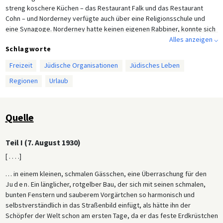
streng koschere Küchen – das Restaurant Falk und das Restaurant
Cohn – und Norderney verfügte auch über eine Religionsschule und
eine Synagoge. Norderney hatte keinen eigenen Rabbiner, konnte sich
aber an den Landesrabbiner in Emden wenden, der die kleineren
Alles anzeigen ⌵
Schlagworte
Gemeinden in diesem äußersten nordwestlichen Winkel Deutschlands
betreute. 1932 wurde sogar mit dem Bau eines rituellen Bades für die
Freizeit
Jüdische Organisationen
Jüdisches Leben
Gemeinde begonnen, doch die Machtübernahme der
Regionen
Urlaub
Nationalsozialisten im Jahr 1933 verhinderte die Fertigstellung.
Diese Einrichtungen dienten der ständigen Gemeinde von etwa 20
Juden im Jahr 1924 (bei einer Gesamtbevölkerung von knapp über
Quelle
4.000 Einwohnern auf Norderney) sowie den vielen Hunderten von
jüdischen Saisongästen und Arbeitskräften, die in den
Sommermonaten auf die Insel strömten. Auf Norderney gab es auch ein
Teil I (7. August 1930)
jüdisches Kinder- und Erholungsheim, das vom hannoverschen Zweig
[ . . . .]
der B'nai B'rith betrieben wurde und vor allem Kinder aus wirtschaftlich
benachteiligten Verhältnissen betreute. Das Freizeitheim war zunächst
… in einem kleinen, schmalen Gässchen, eine Überraschung für den
nur saisonal betrieben worden, wurde aber Mitte der 1920er Jahre zu
Juden
. Ein länglicher, rotgelber Bau, der sich mit seinen schmalen,
einer ganzjährigen Einrichtung ausgebaut, die jährlich 450 jüdische
bunten Fenstern und sauberem Vorgärtchen so harmonisch und
Kinder für vier bis sechs Wochen zu Bildung, Erholung und frischer Luft
selbstverständlich in das Straßenbild einfügt, als hätte ihn der
auf die Insel holte.
Schöpfer der Welt schon am ersten Tage, da er das feste Erdkrüstchen