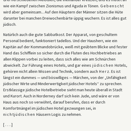
wie ein Kampf zwischen Zionismus und Aguda in Tönen.
Gebenscht
wird aber gemeinsam... Auf den Häuptern der Männer sitzen die Hüte
darunter bei manchen Dreiwochenbärte üppig wuchern. Es ist alles gut
jüdisch.
Natürlich auch die gute Sabbatkost. Der Apparat, von geschultem
Personal bedient, funktioniert tadellos. Und der Hausherr, wie ein
Kapitän auf der Kommandobrücke, weiß mit geübtem Blicke und fester
Hand das Schifflein so sicher durch die Fluten des Hochbetriebes an
allen Klippen vorbei zu leiten, dass sich alles wie am Schnürchen
abwickelt. Zur Führung eines Hotels, und gar eines
jüdischen
Hotels,
gehören nicht allein Wissen und Technik, sondern auch
Herz
. Es ist
längst ein dummes — und böswilliges — Märchen, von der „Unfähigkeit
jüdischer Wirte und Minderwertigkeit jüdischer Hotels“ zu sprechen.
Erstklassige jüdische Hotelbetriebe sieht man heute überall in Stadt
und Kurort. Auch in Norderney darf sich kein Jude, und wäre er von
Haus aus noch so verwöhnt, darauf berufen, dass er durch
Komfortmängel im jüdischen Hotel gezwungen sei, in
nichtjüdischen
Häusern Logis zu nehmen.
[ . . . .]