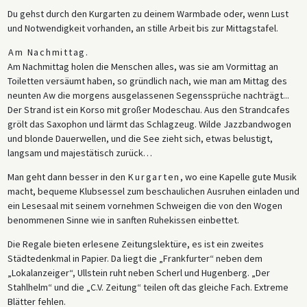
Du gehst durch den Kurgarten zu deinem Warmbade oder, wenn Lust
und Notwendigkeit vorhanden, an stille Arbeit bis zur Mittagstafel.
Am Nachmittag
.
Am Nachmittag holen die Menschen alles, was sie am Vormittag an
Toiletten versäumt haben, so gründlich nach, wie man am Mittag des
neunten Aw die morgens ausgelassenen Segenssprüche nachträgt...
Der Strand ist ein Korso mit großer Modeschau. Aus den Strandcafes
grölt das Saxophon und lärmt das Schlagzeug. Wilde Jazzbandwogen
und blonde Dauerwellen, und die See zieht sich, etwas belustigt,
langsam und majestätisch zurück…
Man geht dann besser in den
Kurgarten
, wo eine Kapelle gute Musik
macht, bequeme Klubsessel zum beschaulichen Ausruhen einladen und
ein Lesesaal mit seinem vornehmen Schweigen die von den Wogen
benommenen Sinne wie in sanften Ruhekissen einbettet.
Die Regale bieten erlesene Zeitungslektüre, es ist ein zweites
Städtedenkmal in Papier. Da liegt die „Frankfurter“ neben dem
„Lokalanzeiger“, Ullstein ruht neben Scherl und Hugenberg. „Der
Stahlhelm“ und die „C.V. Zeitung“ teilen oft das gleiche Fach. Extreme
Blätter fehlen.