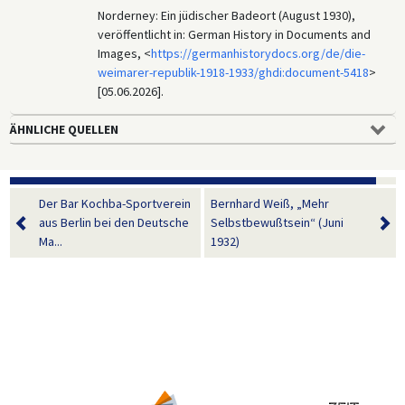
Norderney: Ein jüdischer Badeort (August 1930),
veröffentlicht in: German History in Documents and
Images, <
https://germanhistorydocs.org/de/die-
weimarer-republik-1918-1933/ghdi:document-5418
>
[05.06.2026].
ÄHNLICHE QUELLEN
Der Bar Kochba-Sportverein
Bernhard Weiß, „Mehr
aus Berlin bei den Deutsche
Selbstbewußtsein“ (Juni
Ma...
1932)