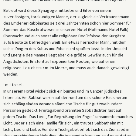
Urlaubs hin.
Betreut wird diese Synagoge mit Liebe und Eifer von einem
zuverlässigen, torakundigen Manne, der zugleich als Vertrauensmann
des Emdener Rabbinates seit drei Jahrzehnten schon hier Sommer für
Sommer das Kaschrutwesen in unserem Hotel (Hoffmanns Hotel Falk)
überwacht und auch sonst alle religiösen Bedürfnisse der Kurgäste
aufs Beste zu befriedigen weiß. Ein etwas herrischer Mann, mit dem
sich in Dingen des Kultus und Ritus nicht spaßen lässt. In der Umsicht
und Energie des Mannes liegt aber die größte Gewähr auch für die
Ängstlichsten. Er steht auf exponiertem Posten, wie auf einem
religiösen
Leuchtturm
im Meere, und muss auch danach gewürdigt
werden.
Im Hotel.
In unserem Hotel wickelt sich ein buntes und im Ganzen jüdisches
Leben ab. Am Sabbat waren auf der rund um das schöne Haus herum
sich schlängelnden Veranda sämtliche Tische für gut zweihundert
Personen gedeckt. Freitagabend brannten Sabbatlichter fast auf
jedem Tische. Das Lied „Zur Begrüßung der Engel“ umsummte manches
Licht. Jeder Tisch eine Familie für sich, ein trautes Sabbatheim mit
Licht, Lied und Liebe. Vor dem Tischgebet erhebt sich das Zionslied in
drei verschiedenen Melodien, die ineinander kreuzen, und es mutet an