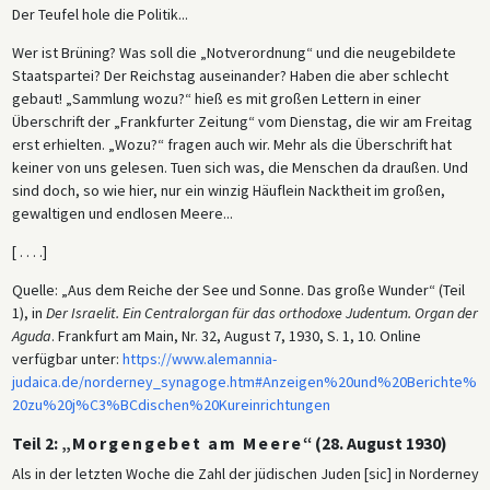
Der Teufel hole die Politik...
Wer ist Brüning? Was soll die „Notverordnung“ und die neugebildete
Staatspartei? Der Reichstag auseinander? Haben die aber schlecht
gebaut! „Sammlung wozu?“ hieß es mit großen Lettern in einer
Überschrift der „Frankfurter Zeitung“ vom Dienstag, die wir am Freitag
erst erhielten. „Wozu?“ fragen auch wir. Mehr als die Überschrift hat
keiner von uns gelesen. Tuen sich was, die Menschen da draußen. Und
sind doch, so wie hier, nur ein winzig Häuflein Nacktheit im großen,
gewaltigen und endlosen Meere...
[ . . . .]
Quelle: „Aus dem Reiche der See und Sonne. Das große Wunder“ (Teil
1), in
Der Israelit. Ein Centralorgan für das orthodoxe Judentum. Organ der
Aguda
. Frankfurt am Main, Nr. 32, August 7, 1930, S. 1, 10. Online
verfügbar unter:
https://www.alemannia-
judaica.de/norderney_synagoge.htm#Anzeigen%20und%20Berichte%
20zu%20j%C3%BCdischen%20Kureinrichtungen
Teil 2: „
Morgengebet am Meere
“ (28. August 1930)
Als in der letzten Woche die Zahl der jüdischen Juden [sic] in Norderney