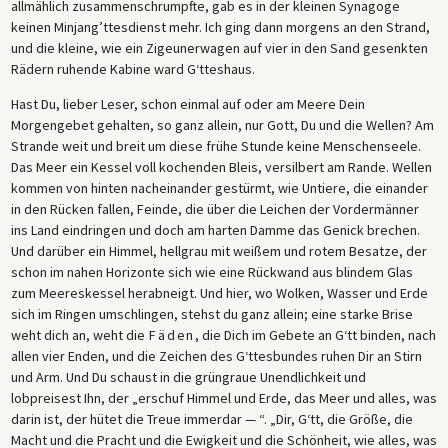
allmählich zusammenschrumpfte, gab es in der kleinen Synagoge
keinen Minjang’ttesdienst mehr. Ich ging dann morgens an den Strand,
und die kleine, wie ein Zigeunerwagen auf vier in den Sand gesenkten
Rädern ruhende Kabine ward G‘tteshaus.
Hast Du, lieber Leser, schon einmal auf oder am Meere Dein
Morgengebet gehalten, so ganz allein, nur Gott, Du und die Wellen? Am
Strande weit und breit um diese frühe Stunde keine Menschenseele.
Das Meer ein Kessel voll kochenden Bleis, versilbert am Rande. Wellen
kommen von hinten nacheinander gestürmt, wie Untiere, die einander
in den Rücken fallen, Feinde, die über die Leichen der Vordermänner
ins Land eindringen und doch am harten Damme das Genick brechen.
Und darüber ein Himmel, hellgrau mit weißem und rotem Besatze, der
schon im nahen Horizonte sich wie eine Rückwand aus blindem Glas
zum Meereskessel herabneigt. Und hier, wo Wolken, Wasser und Erde
sich im Ringen umschlingen, stehst du ganz allein; eine starke Brise
weht dich an, weht die
Fäden
, die Dich im Gebete an G‘tt binden, nach
allen vier Enden, und die Zeichen des G‘ttesbundes ruhen Dir an Stirn
und Arm. Und Du schaust in die grüngraue Unendlichkeit und
lobpreisest Ihn, der „erschuf Himmel und Erde, das Meer und alles, was
darin ist, der hütet die Treue immerdar — “. „Dir, G‘tt, die Größe, die
Macht und die Pracht und die Ewigkeit und die Schönheit, wie alles, was