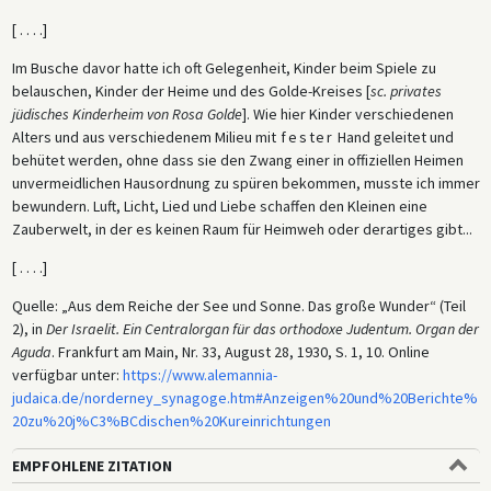
[ . . . .]
Im Busche davor hatte ich oft Gelegenheit, Kinder beim Spiele zu
belauschen, Kinder der Heime und des Golde-Kreises [
sc. privates
jüdisches Kinderheim von Rosa Golde
]. Wie hier Kinder verschiedenen
Alters und aus verschiedenem Milieu mit
fester
Hand geleitet und
behütet werden, ohne dass sie den Zwang einer in offiziellen Heimen
unvermeidlichen Hausordnung zu spüren bekommen, musste ich immer
bewundern. Luft, Licht, Lied und Liebe schaffen den Kleinen eine
Zauberwelt, in der es keinen Raum für Heimweh oder derartiges gibt...
[ . . . .]
Quelle: „Aus dem Reiche der See und Sonne. Das große Wunder“ (Teil
2), in
Der Israelit. Ein Centralorgan für das orthodoxe Judentum. Organ der
Aguda
. Frankfurt am Main, Nr. 33, August 28, 1930, S. 1, 10. Online
verfügbar unter:
https://www.alemannia-
judaica.de/norderney_synagoge.htm#Anzeigen%20und%20Berichte%
20zu%20j%C3%BCdischen%20Kureinrichtungen
EMPFOHLENE ZITATION