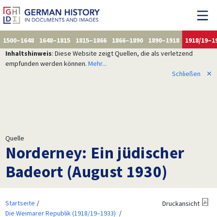
1500–1648
1648–1815
1815–1866
1866–1890
1890–1918
1918/19–1
Inhaltshinweis
: Diese Website zeigt Quellen, die als verletzend
empfunden werden können.
Mehr...
Schließen
✕
Quelle
Norderney: Ein jüdischer
Badeort (August 1930)
Startseite
Druckansicht
Die Weimarer Republik (1918/19–1933)