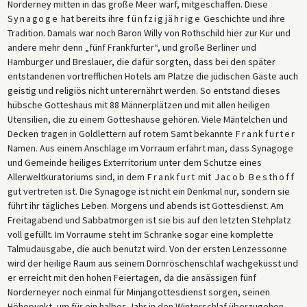
Norderney mitten in das große Meer warf, mitgeschaffen. Diese
Die nachstehenden Auszüge stammen aus einem zweiteiligen
Synagoge
hat bereits ihre
fünfzigjährige
Geschichte und ihre
Reisebericht, den ein jüdischer Kurgast im Spätsommer 1930 auf
Tradition. Damals war noch Baron Willy von Rothschild hier zur Kur und
Norderney verfasste, weniger als ein Jahr nach der
andere mehr denn „fünf Frankfurter“, und große Berliner und
Weltwirtschaftskrise und nur zwei Wochen vor den Reichstagswahlen,
Hamburger und Breslauer, die dafür sorgten, dass bei den später
bei denen die NSDAP ihren ersten bedeutenden und schockierenden
entstandenen vortrefflichen Hotels am Platze die jüdischen Gäste auch
Durchbruch bei den Wahlen erzielte. Die Artikel erschienen in
geistig und religiös nicht unterernährt werden. So entstand dieses
aufeinanderfolgenden Ausgaben von
Der Israelit
, Deutschlands
hübsche Gotteshaus mit 88 Männerplätzen und mit allen heiligen
führender orthodoxer jüdischer Zeitschrift, die als eher
Utensilien, die zu einem Gotteshause gehören. Viele Mäntelchen und
traditionsorientierter und konservativer Gegenpol zur liberalen
Decken tragen in Goldlettern auf rotem Samt bekannte
Frankfurter
deutsch-jüdischen Zeitung, der
CV-Zeitung
, diente (die im folgenden
Namen. Aus einem Anschlage im Vorraum erfährt man, dass Synagoge
Artikel nur am Rande erwähnt wird). Der nicht namentlich genannte
und Gemeinde heiliges Exterritorium unter dem Schutze eines
Autor beschrieb die besonderen Möglichkeiten, die Norderney dem
Allerweltkuratoriums sind, in dem
Frankfurt
mit
Jacob Besthoff
gläubigen jüdischen Besucher bot, sowie das reine Vergnügen eines
gut vertreten ist. Die Synagoge ist nicht ein Denkmal nur, sondern sie
Sommerurlaubs am Meer. Wie in einem Reisebericht nicht anders zu
führt ihr tägliches Leben. Morgens und abends ist Gottesdienst. Am
erwarten, erwähnte der Autor die Politik so gut wie gar nicht,
Freitagabend und Sabbatmorgen ist sie bis auf den letzten Stehplatz
abgesehen von der Bemerkung, dass der Urlaubsort es ermöglichte,
voll gefüllt. Im Vorraume steht im Schranke sogar eine komplette
Dinge wie die Schwierigkeiten der Regierung Brüning zu vergessen.
Talmudausgabe, die auch benutzt wird. Von der ersten Lenzessonne
Doch gerade in der Thematisierung des Vergnügens, die Politik
wird der heilige Raum aus seinem Dornröschenschlaf wachgeküsst und
vergessen zu können, sowie in der Erkenntnis der (relativen) Toleranz
er erreicht mit den hohen Feiertagen, da die ansässigen fünf
Norderneys, deutete der Ton des Artikels subtil auf den
Norderneyer noch einmal für Minjangottesdienst sorgen, seinen
bedrohlicheren gesellschaftlichen Hintergrund dieses idyllischen
Höhepunkt, um für ein halbes Jahr in den Winterschlaf überzugehen.