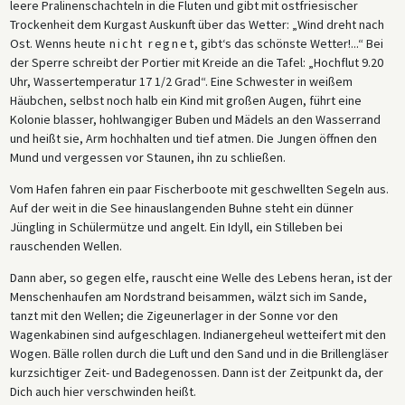
leere Pralinenschachteln in die Fluten und gibt mit ostfriesischer
Trockenheit dem Kurgast Auskunft über das Wetter: „Wind dreht nach
Ost. Wenns heute
nicht regnet
, gibt‘s das schönste Wetter!...“ Bei
der Sperre schreibt der Portier mit Kreide an die Tafel: „Hochflut 9.20
Uhr, Wassertemperatur 17 1/2 Grad“. Eine Schwester in weißem
Häubchen, selbst noch halb ein Kind mit großen Augen, führt eine
Kolonie blasser, hohlwangiger Buben und Mädels an den Wasserrand
und heißt sie, Arm hochhalten und tief atmen. Die Jungen öffnen den
Mund und vergessen vor Staunen, ihn zu schließen.
Vom Hafen fahren ein paar Fischerboote mit geschwellten Segeln aus.
Auf der weit in die See hinauslangenden Buhne steht ein dünner
Jüngling in Schülermütze und angelt. Ein Idyll, ein Stilleben bei
rauschenden Wellen.
Dann aber, so gegen elfe, rauscht eine Welle des Lebens heran, ist der
Menschenhaufen am Nordstrand beisammen, wälzt sich im Sande,
tanzt mit den Wellen; die Zigeunerlager in der Sonne vor den
Wagenkabinen sind aufgeschlagen. Indianergeheul wetteifert mit den
Wogen. Bälle rollen durch die Luft und den Sand und in die Brillengläser
kurzsichtiger Zeit- und Badegenossen. Dann ist der Zeitpunkt da, der
Dich auch hier verschwinden heißt.