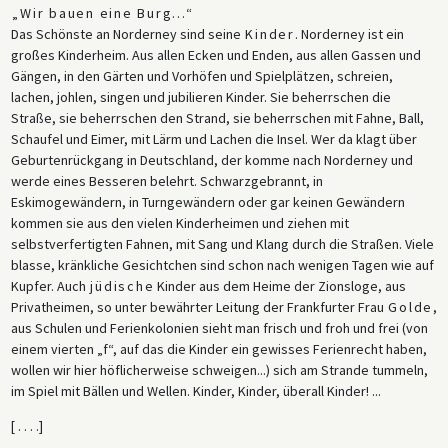
„Wir bauen eine Burg…“
Das Schönste an Norderney sind seine
Kinder
. Norderney ist ein
großes Kinderheim. Aus allen Ecken und Enden, aus allen Gassen und
Gängen, in den Gärten und Vorhöfen und Spielplätzen, schreien,
lachen, johlen, singen und jubilieren Kinder. Sie beherrschen die
Straße, sie beherrschen den Strand, sie beherrschen mit Fahne, Ball,
Schaufel und Eimer, mit Lärm und Lachen die Insel. Wer da klagt über
Geburtenrückgang in Deutschland, der komme nach Norderney und
werde eines Besseren belehrt. Schwarzgebrannt, in
Eskimogewändern, in Turngewändern oder gar keinen Gewändern
kommen sie aus den vielen Kinderheimen und ziehen mit
selbstverfertigten Fahnen, mit Sang und Klang durch die Straßen. Viele
blasse, kränkliche Gesichtchen sind schon nach wenigen Tagen wie auf
Kupfer. Auch
jüdische
Kinder aus dem Heime der Zionsloge, aus
Privatheimen, so unter bewährter Leitung der Frankfurter Frau
Golde
,
aus Schulen und Ferienkolonien sieht man frisch und froh und frei (von
einem vierten „f“, auf das die Kinder ein gewisses Ferienrecht haben,
wollen wir hier höflicherweise schweigen...) sich am Strande tummeln,
im Spiel mit Bällen und Wellen. Kinder, Kinder, überall Kinder! ...
[ . . . .]