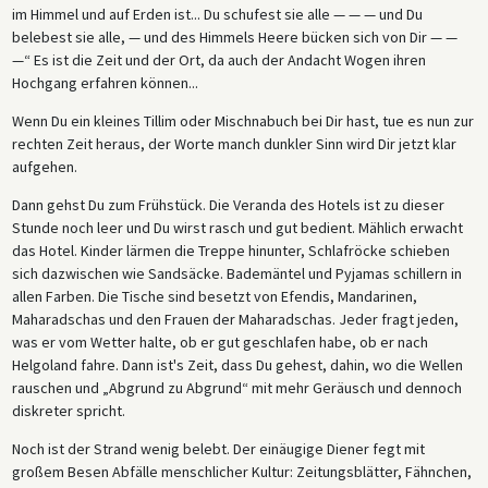
im Himmel und auf Erden ist... Du schufest sie alle — — — und Du
belebest sie alle, — und des Himmels Heere bücken sich von Dir — —
—“ Es ist die Zeit und der Ort, da auch der Andacht Wogen ihren
Hochgang erfahren können...
Wenn Du ein kleines Tillim oder Mischnabuch bei Dir hast, tue es nun zur
rechten Zeit heraus, der Worte manch dunkler Sinn wird Dir jetzt klar
aufgehen.
Dann gehst Du zum Frühstück. Die Veranda des Hotels ist zu dieser
Stunde noch leer und Du wirst rasch und gut bedient. Mählich erwacht
das Hotel. Kinder lärmen die Treppe hinunter, Schlafröcke schieben
sich dazwischen wie Sandsäcke. Bademäntel und Pyjamas schillern in
allen Farben. Die Tische sind besetzt von Efendis, Mandarinen,
Maharadschas und den Frauen der Maharadschas. Jeder fragt jeden,
was er vom Wetter halte, ob er gut geschlafen habe, ob er nach
Helgoland fahre. Dann ist's Zeit, dass Du gehest, dahin, wo die Wellen
rauschen und „Abgrund zu Abgrund“ mit mehr Geräusch und dennoch
diskreter spricht.
Noch ist der Strand wenig belebt. Der einäugige Diener fegt mit
großem Besen Abfälle menschlicher Kultur: Zeitungsblätter, Fähnchen,