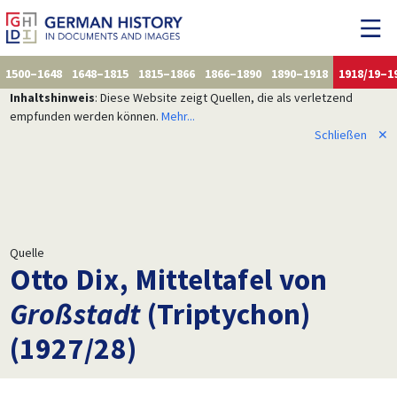
1500–1648
1648–1815
1815–1866
1866–1890
1890–1918
1918/19–1
Inhaltshinweis
: Diese Website zeigt Quellen, die als verletzend
empfunden werden können.
Mehr...
Schließen
✕
Quelle
Otto Dix, Mitteltafel von
Großstadt
(Triptychon)
(1927/28)