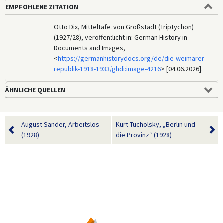
EMPFOHLENE ZITATION
Otto Dix, Mitteltafel von Großstadt (Triptychon)
(1927/28), veröffentlicht in: German History in
Documents and Images,
<
https://germanhistorydocs.org/de/die-weimarer-
republik-1918-1933/ghdi:image-4216
> [04.06.2026].
ÄHNLICHE QUELLEN
August Sander, Arbeitslos
Kurt Tucholsky, „Berlin und
(1928)
die Provinz“ (1928)