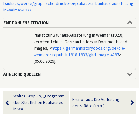
bauhaus/werke/graphische-druckerei/plakat-zur-bauhaus-ausstellung-
in-weimar-1923
EMPFOHLENE ZITATION
Plakat zur Bauhaus-Ausstellung in Weimar (1923),
veröffentlicht in: German History in Documents and
Images, <
https://germanhistorydocs.org/de/die-
weimarer-republik-1918-1933/ghdi:image-4297
>
[05.06.2026].
ÄHNLICHE QUELLEN
Walter Gropius, „Programm
Bruno Taut, Die Auflösung
des Staatlichen Bauhauses
der Städte (1920)
in We...