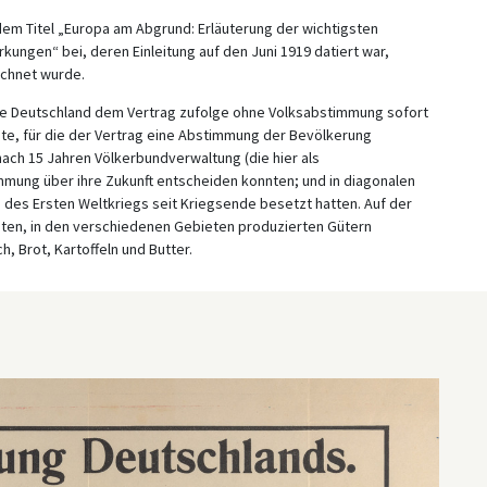
dem Titel „Europa am Abgrund: Erläuterung der wichtigsten
ungen“ bei, deren Einleitung auf den Juni 1919 datiert war,
ichnet wurde.
die Deutschland dem Vertrag zufolge ohne Volksabstimmung sofort
ete, für die der Vertrag eine Abstimmung der Bevölkerung
nach 15 Jahren Völkerbundverwaltung (die hier als
mmung über ihre Zukunft entscheiden konnten; und in diagonalen
des Ersten Weltkriegs seit Kriegsende besetzt hatten. Auf der
ten, in den verschiedenen Gebieten produzierten Gütern
h, Brot, Kartoffeln und Butter.