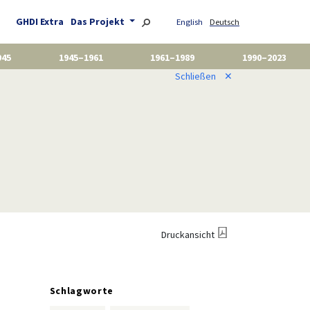
GHDI Extra
Das Projekt
English
Deutsch
945
1945–1961
1961–1989
1990–2023
Schließen
✕
Druckansicht
Schlagworte