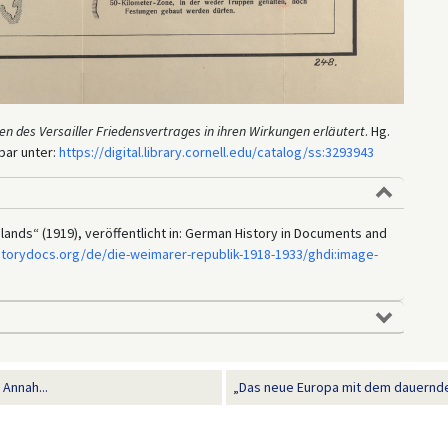
 des Versailler Friedensvertrages in ihren Wirkungen erläutert
. Hg.
gbar unter:
https://digital.library.cornell.edu/catalog/ss:3293943
ands“ (1919), veröffentlicht in: German History in Documents and
storydocs.org/de/die-weimarer-republik-1918-1933/ghdi:image-
 Annah...
„Das neue Europa mit dem dauernden 