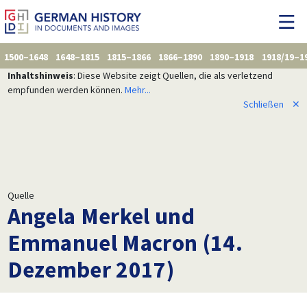
1500–1648
1648–1815
1815–1866
1866–1890
1890–1918
1918/19–1
Inhaltshinweis
: Diese Website zeigt Quellen, die als verletzend
empfunden werden können.
Mehr...
Schließen
✕
Quelle
Angela Merkel und
Emmanuel Macron (14.
Dezember 2017)