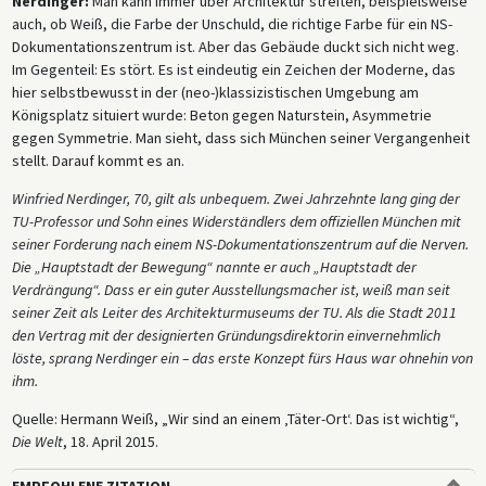
Nerdinger:
Man kann immer über Architektur streiten, beispielsweise
auch, ob Weiß, die Farbe der Unschuld, die richtige Farbe für ein NS-
Dokumentationszentrum ist. Aber das Gebäude duckt sich nicht weg.
Im Gegenteil: Es stört. Es ist eindeutig ein Zeichen der Moderne, das
hier selbstbewusst in der (neo-)klassizistischen Umgebung am
Königsplatz situiert wurde: Beton gegen Naturstein, Asymmetrie
gegen Symmetrie. Man sieht, dass sich München seiner Vergangenheit
stellt. Darauf kommt es an.
Winfried Nerdinger, 70, gilt als unbequem. Zwei Jahrzehnte lang ging der
TU-Professor und Sohn eines Widerständlers dem offiziellen München mit
seiner Forderung nach einem NS-Dokumentationszentrum auf die Nerven.
Die „Hauptstadt der Bewegung“ nannte er auch „Hauptstadt der
Verdrängung“. Dass er ein guter Ausstellungsmacher ist, weiß man seit
seiner Zeit als Leiter des Architekturmuseums der TU. Als die Stadt 2011
den Vertrag mit der designierten Gründungsdirektorin einvernehmlich
löste, sprang Nerdinger ein – das erste Konzept fürs Haus war ohnehin von
ihm.
Quelle: Hermann Weiß, „Wir sind an einem ‚Täter-Ort‘. Das ist wichtig“,
Die Welt
, 18. April 2015.
EMPFOHLENE ZITATION