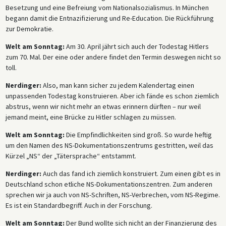
Besetzung und eine Befreiung vom Nationalsozialismus. In München
begann damit die Entnazifizierung und Re-Education. Die Rückführung
zur Demokratie.
Welt am Sonntag:
Am 30. April jährt sich auch der Todestag Hitlers
zum 70. Mal. Der eine oder andere findet den Termin deswegen nicht so
toll.
Nerdinger:
Also, man kann sicher zu jedem Kalendertag einen
unpassenden Todestag konstruieren. Aber ich fände es schon ziemlich
abstrus, wenn wir nicht mehr an etwas erinnern dürften – nur weil
jemand meint, eine Brücke zu Hitler schlagen zu müssen.
Welt am Sonntag:
Die Empfindlichkeiten sind groß. So wurde heftig
um den Namen des NS-Dokumentationszentrums gestritten, weil das
Kürzel „NS“ der „Tätersprache“ entstammt.
Nerdinger:
Auch das fand ich ziemlich konstruiert. Zum einen gibt es in
Deutschland schon etliche NS-Dokumentationszentren. Zum anderen
sprechen wir ja auch von NS-Schriften, NS-Verbrechen, vom NS-Regime.
Es ist ein Standardbegriff. Auch in der Forschung.
Welt am Sonntag:
Der Bund wollte sich nicht an der Finanzierung des