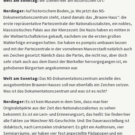
Welt am Sonntag:
Wir stehen hier am historischen Ort?
Nerdinger:
Auf historischem Boden, ja. Wo jetzt das NS-
Dokumentationszentrum steht, stand damals das „Braune Haus“: die
erste repräsentative Parteizentrale der Nationalsozialisten, ein nobles,
klassizistisches Palais aus der Klenzezeit. Die Nazis haben es mitten in
der Weltwirtschaftskrise gekauft, nachdem sie die ersten großen
Wahlerfolge errungen hatten. Sie haben es pompös umbauen lassen
und mit der Parteizentrale in der vornehmen Maxvorstadt natürlich auch
ein Zeichen gesetzt: Nämlich dass die Partei, die nicht nur, aber doch
sehr stark auch aus dem Dunst der Bierkeller hervorgegangen ist, im
gehobenen Bürgertum angekommen war.
Welt am Sonntag:
Das NS-Dokumentationszentrum anstelle des
ausgebombten Braunen Hauses soll nun ebenfalls ein Zeichen setzen.
Was ist das Dokumentationszentrum und was ist es nicht?
Nerdinger:
Es ist kein Museum in dem Sinn, dass man hier
Originalobjekte aus der Zeit des Nationalsozialismus zu sehen
bekommt. Es ist ein Lern- und Erinnerungsort, das heißt: Sie finden hier
alle Fakten zur Münchner NS-Geschichte. Und: Die Dauerausstellung ist
didaktisch, nach Lernzielen strukturiert. Es gibt ein Auditorium, vier
Seminarräume, wir haben vier fest angestellte Pädagogen und ein