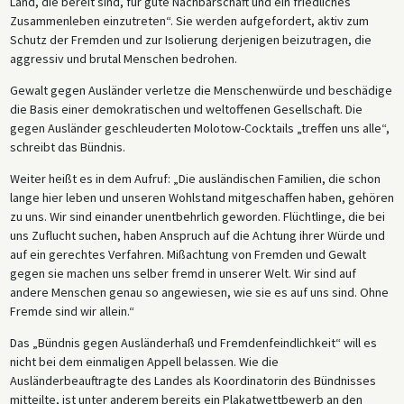
Land, die bereit sind, für gute Nachbarschaft und ein friedliches
Zusammenleben einzutreten“. Sie werden aufgefordert, aktiv zum
Schutz der Fremden und zur Isolierung derjenigen beizutragen, die
aggressiv und brutal Menschen bedrohen.
Gewalt gegen Ausländer verletze die Menschenwürde und beschädige
die Basis einer demokratischen und weltoffenen Gesellschaft. Die
gegen Ausländer geschleuderten Molotow-Cocktails „treffen uns alle“,
schreibt das Bündnis.
Weiter heißt es in dem Aufruf: „Die ausländischen Familien, die schon
lange hier leben und unseren Wohlstand mitgeschaffen haben, gehören
zu uns. Wir sind einander unentbehrlich geworden. Flüchtlinge, die bei
uns Zuflucht suchen, haben Anspruch auf die Achtung ihrer Würde und
auf ein gerechtes Verfahren. Mißachtung von Fremden und Gewalt
gegen sie machen uns selber fremd in unserer Welt. Wir sind auf
andere Menschen genau so angewiesen, wie sie es auf uns sind. Ohne
Fremde sind wir allein.“
Das „Bündnis gegen Ausländerhaß und Fremdenfeindlichkeit“ will es
nicht bei dem einmaligen Appell belassen. Wie die
Ausländerbeauftragte des Landes als Koordinatorin des Bündnisses
mitteilte, ist unter anderem bereits ein Plakatwettbewerb an den