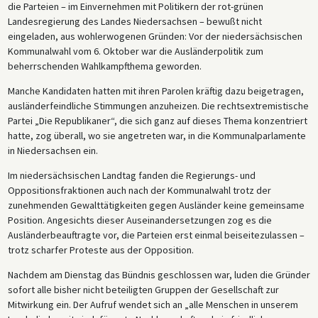
die Parteien – im Einvernehmen mit Politikern der rot-grünen
Landesregierung des Landes Niedersachsen – bewußt nicht
eingeladen, aus wohlerwogenen Gründen: Vor der niedersächsischen
Kommunalwahl vom 6. Oktober war die Ausländerpolitik zum
beherrschenden Wahlkampfthema geworden.
Manche Kandidaten hatten mit ihren Parolen kräftig dazu beigetragen,
ausländerfeindliche Stimmungen anzuheizen. Die rechtsextremistische
Partei „Die Republikaner“, die sich ganz auf dieses Thema konzentriert
hatte, zog überall, wo sie angetreten war, in die Kommunalparlamente
in Niedersachsen ein.
Im niedersächsischen Landtag fanden die Regierungs- und
Oppositionsfraktionen auch nach der Kommunalwahl trotz der
zunehmenden Gewalttätigkeiten gegen Ausländer keine gemeinsame
Position. Angesichts dieser Auseinandersetzungen zog es die
Ausländerbeauftragte vor, die Parteien erst einmal beiseitezulassen –
trotz scharfer Proteste aus der Opposition.
Nachdem am Dienstag das Bündnis geschlossen war, luden die Gründer
sofort alle bisher nicht beteiligten Gruppen der Gesellschaft zur
Mitwirkung ein. Der Aufruf wendet sich an „alle Menschen in unserem