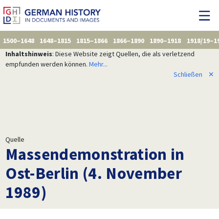
1500–1648
1648–1815
1815–1866
1866–1890
1890–1918
1918/19–1
Inhaltshinweis
: Diese Website zeigt Quellen, die als verletzend
empfunden werden können.
Mehr...
Schließen
✕
Quelle
Massendemonstration in
Ost-Berlin (4. November
1989)