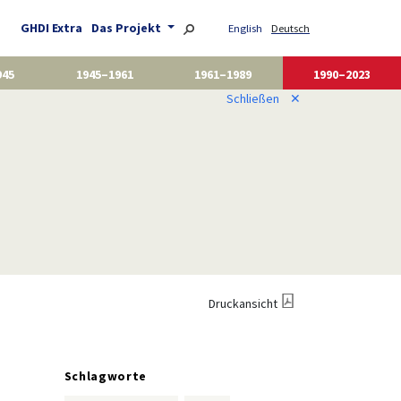
GHDI Extra
Das Projekt
English
Deutsch
945
1945–1961
1961–1989
1990–2023
Schließen
✕
Druckansicht
Schlagworte