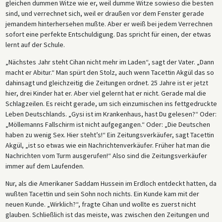
gleichen dummen Witze wie er, weil dumme Witze sowieso die besten
sind, und verrechnet sich, weil er draußen vor dem Fenster gerade
jemandem hinterhersehen mußte. Aber er weiß bei jedem Verrechnen
sofort eine perfekte Entschuldigung. Das spricht für einen, der etwas
lernt auf der Schule.
„Nächstes Jahr steht Cihan nicht mehr im Laden“, sagt der Vater. „Dann
macht er Abitur.“ Man spürt den Stolz, auch wenn Tacettin Akgül das so
dahinsagt und gleichzeitig die Zeitungen ordnet. 25 Jahre ist er jetzt
hier, drei Kinder hat er. Aber viel gelernt hat er nicht. Gerade mal die
Schlagzeilen. Es reicht gerade, um sich einzumischen ins fettgedruckte
Leben Deutschlands. „Gysi ist im Krankenhaus, hast Du gelesen?“ Oder:
„Möllemanns Fallschirm ist nicht aufgegangen.“ Oder: „Die Deutschen
haben zu wenig Sex. Hier steht’s!“ Ein Zeitungsverkäufer, sagt Tacettin
Akgül, „ist so etwas wie ein Nachrichtenverkäufer. Früher hat man die
Nachrichten vom Turm ausgerufen!“ Also sind die Zeitungsverkäufer
immer auf dem Laufenden.
Nur, als die Amerikaner Saddam Hussein im Erdloch entdeckt hatten, da
wußten Tacettin und sein Sohn noch nichts. Ein Kunde kam mit der
neuen Kunde. „Wirklich?“, fragte Cihan und wollte es zuerst nicht
glauben. Schließlich ist das meiste, was zwischen den Zeitungen und