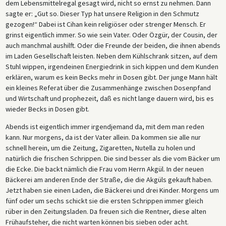
dem Lebensmittelregal gesagt wird, nicht so ernst zu nehmen. Dann
sagte er: „Gut so. Dieser Typ hat unsere Religion in den Schmutz
gezogen!“ Dabei ist Cihan kein religiöser oder strenger Mensch. Er
grinst eigentlich immer. So wie sein Vater. Oder Özgür, der Cousin, der
auch manchmal aushilft. Oder die Freunde der beiden, die ihnen abends
im Laden Gesellschaft leisten. Neben dem Kühlschrank sitzen, auf dem
Stuhl wippen, irgendeinen Energiedrink in sich kippen und dem Kunden
erklären, warum es kein Becks mehr in Dosen gibt. Der junge Mann hält
ein kleines Referat über die Zusammenhänge zwischen Dosenpfand
und Wirtschaft und prophezeit, daß es nicht lange dauern wird, bis es
wieder Becks in Dosen gibt.
Abends ist eigentlich immer irgendjemand da, mit dem man reden
kann. Nur morgens, da ist der Vater allein. Da kommen sie alle nur
schnell herein, um die Zeitung, Zigaretten, Nutella zu holen und
natürlich die frischen Schrippen. Die sind besser als die vom Bäcker um
die Ecke. Die backt nämlich die Frau vom Herrn Akgül. In der neuen
Bäckerei am anderen Ende der Straße, die die Akgüls gekauft haben.
Jetzt haben sie einen Laden, die Bäckerei und drei Kinder. Morgens um
fünf oder um sechs schickt sie die ersten Schrippen immer gleich
rüber in den Zeitungsladen. Da freuen sich die Rentner, diese alten
Frühaufsteher, die nicht warten können bis sieben oder acht.