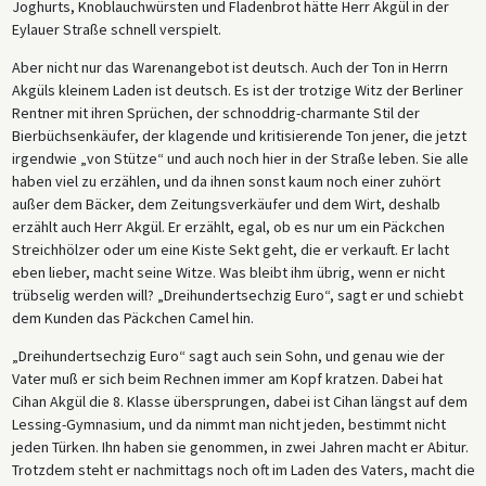
Joghurts, Knoblauchwürsten und Fladenbrot hätte Herr Akgül in der
Eylauer Straße schnell verspielt.
Aber nicht nur das Warenangebot ist deutsch. Auch der Ton in Herrn
Akgüls kleinem Laden ist deutsch. Es ist der trotzige Witz der Berliner
Rentner mit ihren Sprüchen, der schnoddrig-charmante Stil der
Bierbüchsenkäufer, der klagende und kritisierende Ton jener, die jetzt
irgendwie „von Stütze“ und auch noch hier in der Straße leben. Sie alle
haben viel zu erzählen, und da ihnen sonst kaum noch einer zuhört
außer dem Bäcker, dem Zeitungsverkäufer und dem Wirt, deshalb
erzählt auch Herr Akgül. Er erzählt, egal, ob es nur um ein Päckchen
Streichhölzer oder um eine Kiste Sekt geht, die er verkauft. Er lacht
eben lieber, macht seine Witze. Was bleibt ihm übrig, wenn er nicht
trübselig werden will? „Dreihundertsechzig Euro“, sagt er und schiebt
dem Kunden das Päckchen Camel hin.
„Dreihundertsechzig Euro“ sagt auch sein Sohn, und genau wie der
Vater muß er sich beim Rechnen immer am Kopf kratzen. Dabei hat
Cihan Akgül die 8. Klasse übersprungen, dabei ist Cihan längst auf dem
Lessing-Gymnasium, und da nimmt man nicht jeden, bestimmt nicht
jeden Türken. Ihn haben sie genommen, in zwei Jahren macht er Abitur.
Trotzdem steht er nachmittags noch oft im Laden des Vaters, macht die