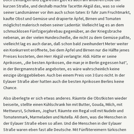
kurzen Straße, und deshalb machte Tacettin Akgül das, was so viele
seiner Landsmänner vor ihm auch schon taten: Er fuhr zum Fruchtmarkt,
kaufte Obst und Gemüse und drapierte Äpfel, Birnen und Tomaten
möglichst malerisch neben seiner Ladentür. Vielleicht lag es an dem
schmucklosen Fünfzigerjahrebau gegenüber, an der Kriegsbrache
nebenan, an der vielen Hundescheiße, die nicht zu dem Gemüse paßte,
vielleicht lag es auch daran, daß schon bald zweihundert Meter weiter
ein Konkurrent eröffnete, bei dem Äpfel und Birnen nur die Hälfte jenes
Preises kosteten, den Herr Akgül verlangte: Aldi. Hätte er seine
Aprikosen, „die besten Aprikosen, die man je in Berlin gegessen hat“,
in der Bergmannstraße angeboten, es wäre wahrscheinlich keine
einzige übriggeblieben. Auch bei einem Preis von 3 Euro nicht. In der
Eylauer Straße aber hatten auch die besten Aprikosen Berlins keine
Chance.
Also überlegte er sich etwas anderes. Räumte die Obstkisten wieder
beiseite, stellte einen Kühlschrank hin mit Butter, Gouda, Milch, mit
Mettwurst, Schinken, Joghurt. Räumte ein Regal voll mit Nudeln und
Tomatenmark, Marmeladen und Nutella. All dem, was die Menschen in
der Eylauer Straße eben so aßen. Und die Menschen in der Eylauer
Straße waren eben fast alle Deutsche. Mit Fünflitereimern türkischen