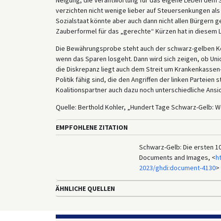
verzichten nicht wenige lieber auf Steuersenkungen als
Sozialstaat könnte aber auch dann nicht allen Bürgern 
Zauberformel für das „gerechte“ Kürzen hat in diesem 
Die Bewährungsprobe steht auch der schwarz-gelben Ko
wenn das Sparen losgeht. Dann wird sich zeigen, ob Unio
die Diskrepanz liegt auch dem Streit um Krankenkassen
Politik fähig sind, die den Angriffen der linken Parteien
Koalitionspartner auch dazu noch unterschiedliche Ansic
Quelle: Berthold Kohler, „Hundert Tage Schwarz-Gelb: We
EMPFOHLENE ZITATION
Schwarz-Gelb: Die ersten 100
Documents and Images, <
h
2023/ghdi:document-4130
> 
ÄHNLICHE QUELLEN