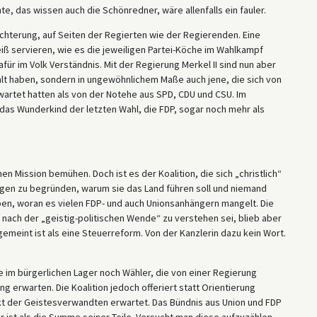
 das wissen auch die Schönredner, wäre allenfalls ein fauler.
chterung, auf Seiten der Regierten wie der Regierenden. Eine
ß servieren, wie es die jeweiligen Partei-Köche im Wahlkampf
afür im Volk Verständnis. Mit der Regierung Merkel II sind nun aber
ählt haben, sondern in ungewöhnlichem Maße auch jene, die sich von
wartet hatten als von der Notehe aus SPD, CDU und CSU. Im
 das Wunderkind der letzten Wahl, die FDP, sogar noch mehr als
n Mission bemühen. Doch ist es der Koalition, die sich „christlich“
ungen zu begründen, warum sie das Land führen soll und niemand
ben, woran es vielen FDP- und auch Unionsanhängern mangelt. Die
ach der „geistig-politischen Wende“ zu verstehen sei, blieb aber
meint ist als eine Steuerreform. Von der Kanzlerin dazu kein Wort.
 im bürgerlichen Lager noch Wähler, die von einer Regierung
erwarten. Die Koalition jedoch offeriert statt Orientierung
kt der Geistesverwandten erwartet. Das Bündnis aus Union und FDP
 ist als die Summe seiner Teile. Versucht man diese aufzuzählen,