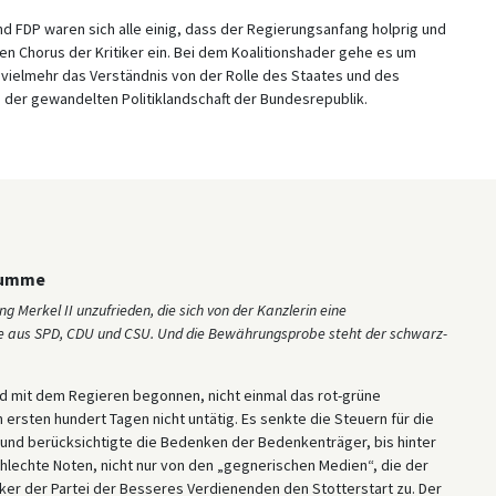
d FDP waren sich alle einig, dass der Regierungsanfang holprig und
n Chorus der Kritiker ein. Bei dem Koalitionshader gehe es um
e vielmehr das Verständnis von der Rolle des Staates und des
n der gewandelten Politiklandschaft der Bundesrepublik.
 Summe
 Merkel II unzufrieden, die sich von der Kanzlerin eine
ehe aus SPD, CDU und CSU. Und die Bewährungsprobe steht der schwarz-
nd mit dem Regieren begonnen, nicht einmal das rot-grüne
 ersten hundert Tagen nicht untätig. Es senkte die Steuern für die
en und berücksichtigte die Bedenken der Bedenkenträger, bis hinter
echte Noten, nicht nur von den „gegnerischen Medien“, die der
ker der Partei der Besseres Verdienenden den Stotterstart zu. Der