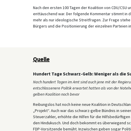
Nach den ersten 100 Tagen der Koalition von CDU/CSU un
enttäuschend war. Der folgende Kommentar stimmt in de
mehr als nur ideologische Streitfragen. Zur Frage steh
Bürgers und die Positionierung der einzelnen Parteien i
Quelle
Hundert Tage Schwarz-Gelb: Weniger als die
Nach hundert Tagen im Amt sind auch jene mit der Regierung
entschlossenere Politik erwartet hatten als von der Not
gelben Koalition noch bevor
Reibungslos hat noch keine neue Koalition in Deutschla
„Projekt“. Auch war das schwarz-gelbe Bündnis in seinen
Steuerzahler, erhöhte die Hilfen für die Hilfsbedürftig
den Hindukusch. Und doch bekommt es überwiegend schl
FDP-Vorsitzende bemüht. Inzwischen geben sogar Politi