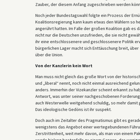
Zauber, der diesem Anfang zugeschrieben werden könnte,
Noch jeder Bundestagswahl folgte ein Prozess der Ernü
Koalitionsregierung kann kaum etwas den Wählern so hei
angerührt hatten. Im Falle der großen Koalition gab es d
nicht nur die Deutschen unzufrieden, die sie nicht gew
ihr eine entschlossenere und geschlossenere Politik er
bürgerlichen Lager macht sich Enttäuschung breit, über
über die Union.
Von der Kanzlerin kein Wort
Man muss nicht gleich das große Wort von der historische
und „liberal“ nennt, noch nicht einmal ausreichend gel
anders. Immerhin der Vizekanzler scheint erkannt zu ha
Antwort, was unter seiner nachgeschobenen Forderung n
auch Westerwelle weitgehend schuldig, so mehr damit ge
Das ideologische Gedöns ist ihr suspekt.
Doch auch im Zeitalter des Pragmatismus gibt es gerade
wenigstens das Angebot einer wertegebundenen Führung 
Zerstrittenheit, weit mehr davon, als man von einem Pa
wurde bislang bestenfalls zu einem Ganzen, das weniger