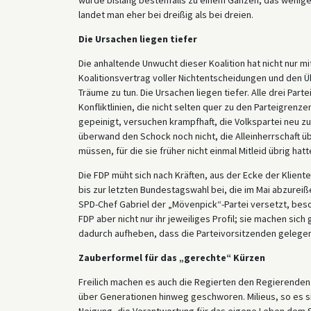
landet man eher bei dreißig als bei dreien.
Die Ursachen liegen tiefer
Die anhaltende Unwucht dieser Koalition hat nicht nur m
Koalitionsvertrag voller Nichtentscheidungen und den 
Träume zu tun. Die Ursachen liegen tiefer. Alle drei Part
Konfliktlinien, die nicht selten quer zu den Parteigrenz
gepeinigt, versuchen krampfhaft, die Volkspartei neu z
überwand den Schock noch nicht, die Alleinherrschaft üb
müssen, für die sie früher nicht einmal Mitleid übrig hat
Die FDP müht sich nach Kräften, aus der Ecke der Klient
bis zur letzten Bundestagswahl bei, die im Mai abzurei
SPD-Chef Gabriel der „Mövenpick“-Partei versetzt, be
FDP aber nicht nur ihr jeweiliges Profil; sie machen sich
dadurch aufheben, dass die Parteivorsitzenden gelegent
Zauberformel für das „gerechte“ Kürzen
Freilich machen es auch die Regierten den Regierenden n
über Generationen hinweg geschworen. Milieus, so es sie
Neigung, die Verantwortung für das eigene Leben dem S