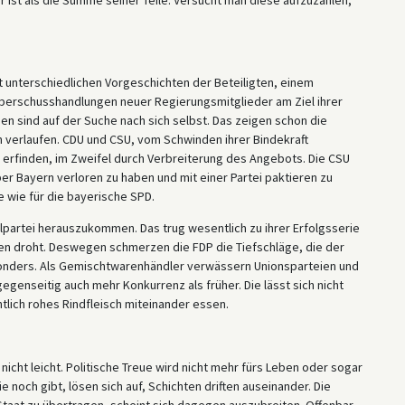
it unterschiedlichen Vorgeschichten der Beteiligten, einem
Überschusshandlungen neuer Regierungsmitglieder am Ziel ihrer
eien sind auf der Suche nach sich selbst. Das zeigen schon die
en verlaufen. CDU und CSU, vom Schwinden ihrer Bindekraft
u erfinden, im Zweifel durch Verbreiterung des Angebots. Die CSU
er Bayern verloren zu haben und mit einer Partei paktieren zu
te wie für die bayerische SPD.
elpartei herauszukommen. Das trug wesentlich zu ihrer Erfolgsserie
ßen droht. Deswegen schmerzen die FDP die Tiefschläge, die der
sonders. Als Gemischtwarenhändler verwässern Unionsparteien und
 gegenseitig auch mehr Konkurrenz als früher. Die lässt sich nicht
lich rohes Rindfleisch miteinander essen.
icht leicht. Politische Treue wird nicht mehr fürs Leben oder sogar
 noch gibt, lösen sich auf, Schichten driften auseinander. Die
taat zu übertragen, scheint sich dagegen auszubreiten. Offenbar