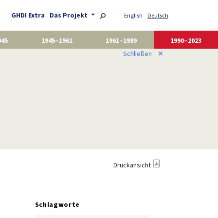
GHDI Extra
Das Projekt
English
Deutsch
945
1945–1961
1961–1989
1990–2023
Schließen
✕
Druckansicht
Schlagworte