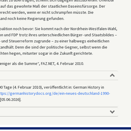
 auf das gewohnte Maß der staatlichen Daseinsfürsorge. Der
gerecht werden, wenn er nicht schrumpfen müsste. Die
Land noch keine Regierung gefunden.
alition noch bevor: Sie kommt nach der Nordrhein-Westfalen-Wahl,
n und FDP trotz ihres unterschiedlichen Bürger- und Staatsbildes –
- und Steuerreform zugrunde – zu einer halbwegs einheitlichen
 standhält. Denn die sind der politische Gegner, selbst wenn die
hten hegen, mitunter sogar in die Zukunft gerichtete.
niger als die Summe“, FAZ.NET, 4. Februar 2010.
 Tage (4. Februar 2010), veröffentlicht in: German History in
ttps://germanhistorydocs.org/de/ein-neues-deutschland-1990-
[05.06.2026].