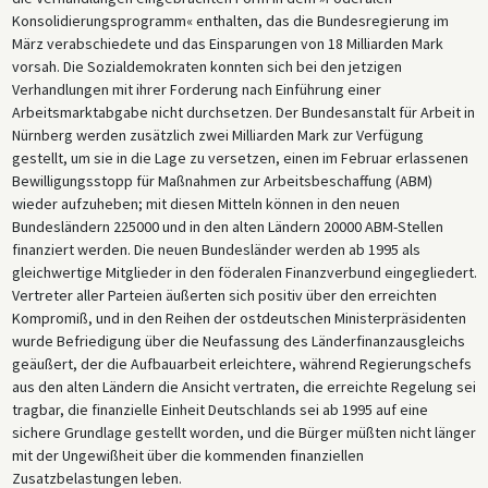
Konsolidierungsprogramm« enthalten, das die Bundesregierung im
März verabschiedete und das Einsparungen von 18 Milliarden Mark
vorsah. Die Sozialdemokraten konnten sich bei den jetzigen
Verhandlungen mit ihrer Forderung nach Einführung einer
Arbeitsmarktabgabe nicht durchsetzen. Der Bundesanstalt für Arbeit in
Nürnberg werden zusätzlich zwei Milliarden Mark zur Verfügung
gestellt, um sie in die Lage zu versetzen, einen im Februar erlassenen
Bewilligungsstopp für Maßnahmen zur Arbeitsbeschaffung (ABM)
wieder aufzuheben; mit diesen Mitteln können in den neuen
Bundesländern 225000 und in den alten Ländern 20000 ABM-Stellen
finanziert werden. Die neuen Bundesländer werden ab 1995 als
gleichwertige Mitglieder in den föderalen Finanzverbund eingegliedert.
Vertreter aller Parteien äußerten sich positiv über den erreichten
Kompromiß, und in den Reihen der ostdeutschen Ministerpräsidenten
wurde Befriedigung über die Neufassung des Länderfinanzausgleichs
geäußert, der die Aufbauarbeit erleichtere, während Regierungschefs
aus den alten Ländern die Ansicht vertraten, die erreichte Regelung sei
tragbar, die finanzielle Einheit Deutschlands sei ab 1995 auf eine
sichere Grundlage gestellt worden, und die Bürger müßten nicht länger
mit der Ungewißheit über die kommenden finanziellen
Zusatzbelastungen leben.