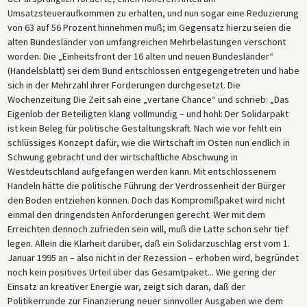
Umsatzsteueraufkommen zu erhalten, und nun sogar eine Reduzierung
von 63 auf 56 Prozent hinnehmen muß; im Gegensatz hierzu seien die
alten Bundesländer von umfangreichen Mehrbelastungen verschont
worden. Die „Einheitsfront der 16 alten und neuen Bundesländer“
(Handelsblatt) sei dem Bund entschlossen entgegengetreten und habe
sich in der Mehrzahl ihrer Forderungen durchgesetzt. Die
Wochenzeitung Die Zeit sah eine „vertane Chance“ und schrieb: „Das
Eigenlob der Beteiligten klang vollmundig – und hohl: Der Solidarpakt
ist kein Beleg für politische Gestaltungskraft. Nach wie vor fehlt ein
schlüssiges Konzept dafür, wie die Wirtschaft im Osten nun endlich in
Schwung gebracht und der wirtschaftliche Abschwung in
Westdeutschland aufgefangen werden kann. Mit entschlossenem
Handeln hätte die politische Führung der Verdrossenheit der Bürger
den Boden entziehen können. Doch das Kompromißpaket wird nicht
einmal den dringendsten Anforderungen gerecht. Wer mit dem
Erreichten dennoch zufrieden sein will, muß die Latte schon sehr tief
legen. Allein die Klarheit darüber, daß ein Solidarzuschlag erst vom 1.
Januar 1995 an – also nicht in der Rezession – erhoben wird, begründet
noch kein positives Urteil über das Gesamtpaket... Wie gering der
Einsatz an kreativer Energie war, zeigt sich daran, daß der
Politikerrunde zur Finanzierung neuer sinnvoller Ausgaben wie dem