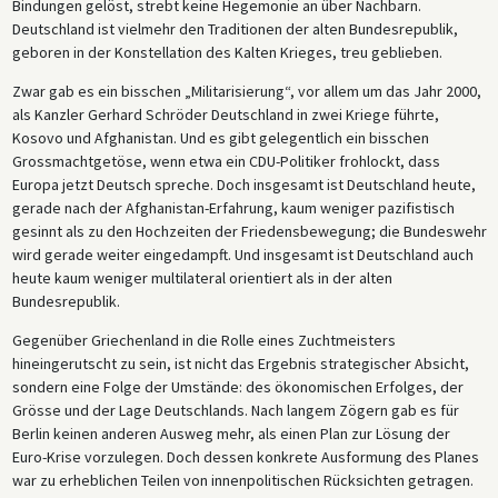
Bindungen gelöst, strebt keine Hegemonie an über Nachbarn.
Deutschland ist vielmehr den Traditionen der alten Bundesrepublik,
geboren in der Konstellation des Kalten Krieges, treu geblieben.
Zwar gab es ein bisschen „Militarisierung“, vor allem um das Jahr 2000,
als Kanzler Gerhard Schröder Deutschland in zwei Kriege führte,
Kosovo und Afghanistan. Und es gibt gelegentlich ein bisschen
Grossmachtgetöse, wenn etwa ein CDU-Politiker frohlockt, dass
Europa jetzt Deutsch spreche. Doch insgesamt ist Deutschland heute,
gerade nach der Afghanistan-Erfahrung, kaum weniger pazifistisch
gesinnt als zu den Hochzeiten der Friedensbewegung; die Bundeswehr
wird gerade weiter eingedampft. Und insgesamt ist Deutschland auch
heute kaum weniger multilateral orientiert als in der alten
Bundesrepublik.
Gegenüber Griechenland in die Rolle eines Zuchtmeisters
hineingerutscht zu sein, ist nicht das Ergebnis strategischer Absicht,
sondern eine Folge der Umstände: des ökonomischen Erfolges, der
Grösse und der Lage Deutschlands. Nach langem Zögern gab es für
Berlin keinen anderen Ausweg mehr, als einen Plan zur Lösung der
Euro-Krise vorzulegen. Doch dessen konkrete Ausformung des Planes
war zu erheblichen Teilen von innenpolitischen Rücksichten getragen.