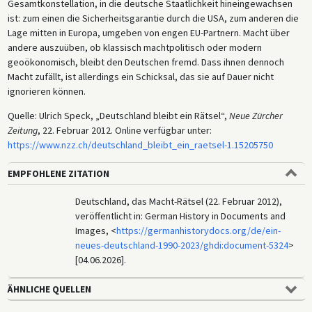
Gesamtkonstellation, in die deutsche Staatlichkeit hineingewachsen
ist: zum einen die Sicherheitsgarantie durch die USA, zum anderen die
Lage mitten in Europa, umgeben von engen EU-Partnern. Macht über
andere auszuüben, ob klassisch machtpolitisch oder modern
geoökonomisch, bleibt den Deutschen fremd. Dass ihnen dennoch
Macht zufällt, ist allerdings ein Schicksal, das sie auf Dauer nicht
ignorieren können.
Quelle: Ulrich Speck, „Deutschland bleibt ein Rätsel“,
Neue Zürcher
Zeitung
, 22. Februar 2012. Online verfügbar unter:
https://www.nzz.ch/deutschland_bleibt_ein_raetsel-1.15205750
EMPFOHLENE ZITATION
Deutschland, das Macht-Rätsel (22. Februar 2012),
veröffentlicht in: German History in Documents and
Images, <
https://germanhistorydocs.org/de/ein-
neues-deutschland-1990-2023/ghdi:document-5324
>
[04.06.2026].
ÄHNLICHE QUELLEN