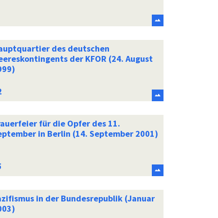
auptquartier des deutschen
eereskontingents der KFOR (24. August
999)
auerfeier für die Opfer des 11.
eptember in Berlin (14. September 2001)
azifismus in der Bundesrepublik (Januar
003)