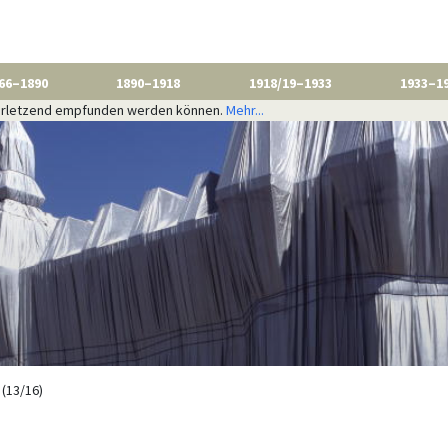
66–1890
1890–1918
1918/19–1933
1933–1
 verletzend empfunden werden können.
Mehr...
 (13/16)