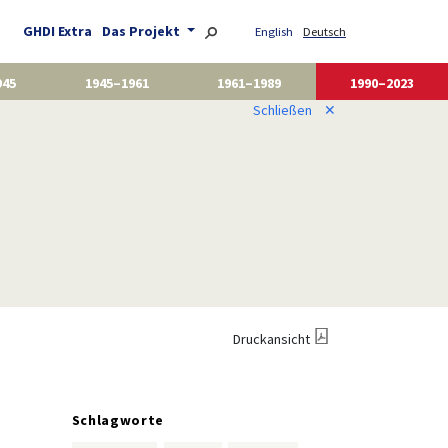
GHDI Extra
Das Projekt
English
Deutsch
945
1945–1961
1961–1989
1990–2023
Schließen
✕
Druckansicht
Schlagworte