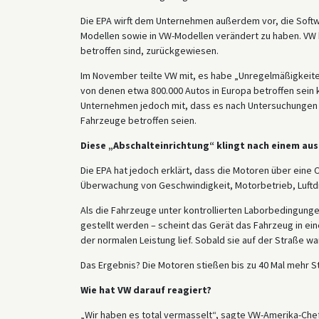
Die EPA wirft dem Unternehmen außerdem vor, die Softwa
Modellen sowie in VW-Modellen verändert zu haben. VW
betroffen sind, zurückgewiesen.
Im November teilte VW mit, es habe „Unregelmäßigkeit
von denen etwa 800.000 Autos in Europa betroffen sein
Unternehmen jedoch mit, dass es nach Untersuchungen fe
Fahrzeuge betroffen seien.
Diese „Abschalteinrichtung“ klingt nach einem au
Die EPA hat jedoch erklärt, dass die Motoren über eine
Überwachung von Geschwindigkeit, Motorbetrieb, Luftd
Als die Fahrzeuge unter kontrollierten Laborbedingunge
gestellt werden – scheint das Gerät das Fahrzeug in ei
der normalen Leistung lief. Sobald sie auf der Straße 
Das Ergebnis? Die Motoren stießen bis zu 40 Mal mehr Sti
Wie hat VW darauf reagiert?
„Wir haben es total vermasselt“, sagte VW-Amerika-Che