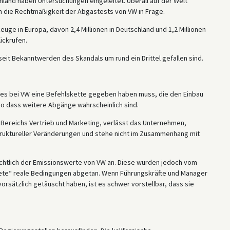
hland haben Untersuchungen eingeleitet. Überall auf der Welt
n die Rechtmäßigkeit der Abgastests von VW in Frage.
uge in Europa, davon 2,4 Millionen in Deutschland und 1,2 Millionen
ückrufen.
eit Bekanntwerden des Skandals um rund ein Drittel gefallen sind.
 es bei VW eine Befehlskette gegeben haben muss, die den Einbau
o dass weitere Abgänge wahrscheinlich sind.
es Bereichs Vertrieb und Marketing, verlässt das Unternehmen,
 struktureller Veränderungen und stehe nicht im Zusammenhang mit
chtlich der Emissionswerte von VW an. Diese wurden jedoch vom
ete“ reale Bedingungen abgetan. Wenn Führungskräfte und Manager
rsätzlich getäuscht haben, ist es schwer vorstellbar, dass sie