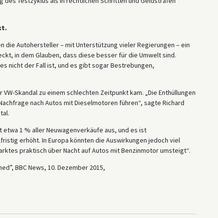
 des Testzyklus als in rechtlichen Schritten und Geldstrafen
kt.
ben die Autohersteller – mit Unterstützung vieler Regierungen – ein
ckt, in dem Glauben, dass diese besser für die Umwelt sind.
s nicht der Fall ist, und es gibt sogar Bestrebungen,
er VW-Skandal zu einem schlechten Zeitpunkt kam. „Die Enthüllungen
achfrage nach Autos mit Dieselmotoren führen“, sagte Richard
al.
t etwa 1 % aller Neuwagenverkäufe aus, und es ist
lfristig erhöht. In Europa könnten die Auswirkungen jedoch viel
Marktes praktisch über Nacht auf Autos mit Benzinmotor umsteigt“.
ined”, BBC News, 10. Dezember 2015,