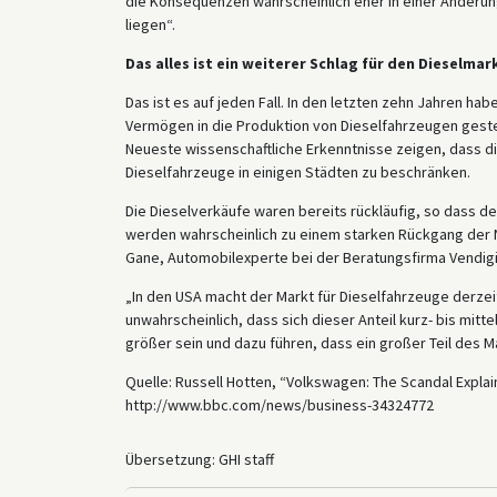
die Konsequenzen wahrscheinlich eher in einer Änderung
liegen“.
Das alles ist ein weiterer Schlag für den Dieselmar
Das ist es auf jeden Fall. In den letzten zehn Jahren ha
Vermögen in die Produktion von Dieselfahrzeugen geste
Neueste wissenschaftliche Erkenntnisse zeigen, dass die
Dieselfahrzeuge in einigen Städten zu beschränken.
Die Dieselverkäufe waren bereits rückläufig, so dass d
werden wahrscheinlich zu einem starken Rückgang der N
Gane, Automobilexperte bei der Beratungsfirma Vendigit
„In den USA macht der Markt für Dieselfahrzeuge derzei
unwahrscheinlich, dass sich dieser Anteil kurz- bis mitte
größer sein und dazu führen, dass ein großer Teil des 
Quelle: Russell Hotten, “Volkswagen: The Scandal Expla
http://www.bbc.com/news/business-34324772
Übersetzung: GHI staff