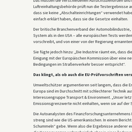
Das müssen die verschiedenen Aufsichtsbehörden und Re
Luftreinhaltungsbehörde prüft nun die Testergebnisse a
dass sie keine „Abschalteinrichtungen“ verwendet hab
einfach erklärt haben, dass sie die Gesetze einhalten.
Der britische Branchenverband der Automobilindustrie, S
System als in den USA – alle europäischen Tests werde
vorschreibt, und von einer von der Regierung ernannte
Sie fügte jedoch hinzu: „Die Industrie räumt ein, dass d
Einigung mit der Europäischen Kommission über eine ne
Bedingungen im Straßenverkehr besser entspricht“.
Das klingt, als ob auch die EU-Prüfvorschriften ve
Umweltschützer argumentieren seit langem, dass die Em
Europa sind im Durchschnitt mit schlechterer Technik au
Interessengruppe Transport & Environment. „Unser letzt
Emissionsgrenzwerte nicht einhalten, wenn sie auf der S
Die Autoanalysten des Finanzforschungsunternehmens B
streng sind wie die US-amerikanischen. In einem Berich
Schummeln“ gebe. Wenn also die Ergebnisse anderer eur