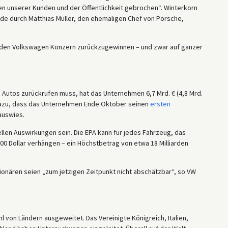
n unserer Kunden und der Öffentlichkeit gebrochen“. Winterkorn
rde durch Matthias Müller, den ehemaligen Chef von Porsche,
in den Volkswagen Konzern zurückzugewinnen – und zwar auf ganzer
 Autos zurückrufen muss, hat das Unternehmen 6,7 Mrd. € (4,8 Mrd.
 dazu, dass das Unternehmen Ende Oktober seinen
ersten
auswies.
ellen Auswirkungen sein. Die EPA kann für jedes Fahrzeug, das
00 Dollar verhängen – ein Höchstbetrag von etwa 18 Milliarden
onären seien „zum jetzigen Zeitpunkt nicht abschätzbar“, so VW
 von Ländern ausgeweitet. Das Vereinigte Königreich, Italien,