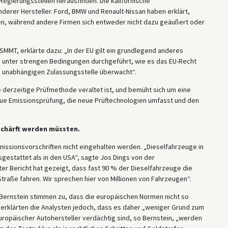
gierungsstellen herausfinden. Die kalifornische
nderer Hersteller. Ford, BMW und Renault-Nissan haben erklärt,
en, während andere Firmen sich entweder nicht dazu geäußert oder
MMT, erklärte dazu: „In der EU gilt ein grundlegend anderes
n unter strengen Bedingungen durchgeführt, wie es das EU-Recht
n unabhängigen Zulassungsstelle überwacht“.
ie derzeitige Prüfmethode veraltet ist, und bemüht sich um eine
ue Emissionsprüfung, die neue Prüftechnologien umfasst und den
rschärft werden müssten.
issionsvorschriften nicht eingehalten werden. „Dieselfahrzeuge in
sgestattet als in den USA“, sagte Jos Dings von der
er Bericht hat gezeigt, dass fast 90 % der Dieselfahrzeuge die
traße fahren. Wir sprechen hier von Millionen von Fahrzeugen“.
ernstein stimmen zu, dass die europäischen Normen nicht so
t erklärten die Analysten jedoch, dass es daher „weniger Grund zum
opäischer Autohersteller verdächtig sind, so Bernstein, „werden