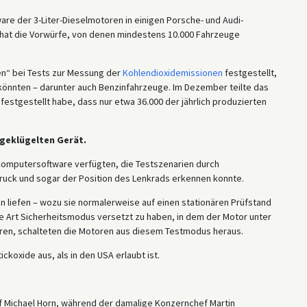
re der 3-Liter-Dieselmotoren in einigen Porsche- und Audi-
 hat die Vorwürfe, von denen mindestens 10.000 Fahrzeuge
en“ bei Tests zur Messung der
Kohlendioxidemissionen
festgestellt,
 könnten – darunter auch Benzinfahrzeuge. Im Dezember teilte das
stgestellt habe, dass nur etwa 36.000 der jährlich produzierten
sgeklügelten Gerät.
 Computersoftware verfügten, die Testszenarien durch
ruck und sogar der Position des Lenkrads erkennen konnte.
n liefen – wozu sie normalerweise auf einen stationären Prüfstand
ne Art Sicherheitsmodus versetzt zu haben, in dem der Motor unter
waren, schalteten die Motoren aus diesem Testmodus heraus.
ckoxide aus, als in den USA erlaubt ist.
f Michael Horn, während der damalige Konzernchef Martin