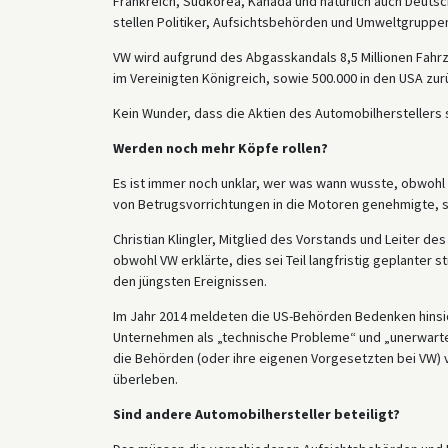
Frankreich, Südkorea, Kanada und natürlich auch Deutsc
stellen Politiker, Aufsichtsbehörden und Umweltgruppe
VW wird aufgrund des Abgasskandals 8,5 Millionen Fahrze
im Vereinigten Königreich, sowie 500.000 in den USA zur
Kein Wunder, dass die Aktien des Automobilherstellers s
Werden noch mehr Köpfe rollen?
Es ist immer noch unklar, wer was wann wusste, obwohl
von Betrugsvorrichtungen in die Motoren genehmigte, s
Christian Klingler, Mitglied des Vorstands und Leiter d
obwohl VW erklärte, dies sei Teil langfristig geplanter
den jüngsten Ereignissen.
Im Jahr 2014 meldeten die US-Behörden Bedenken hinsi
Unternehmen als „technische Probleme“ und „unerwart
die Behörden (oder ihre eigenen Vorgesetzten bei VW) vo
überleben.
Sind andere Automobilhersteller beteiligt?