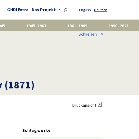
GHDI Extra
Das Projekt
English
Deutsch
945
1945–1961
1961–1989
1990–2023
Schließen
✕
y (1871)
Druckansicht
Schlagworte