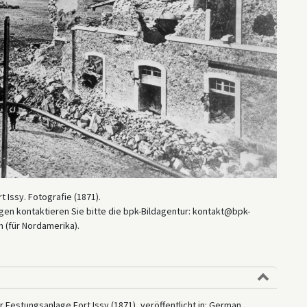
 Issy. Fotografie (1871).
en kontaktieren Sie bitte die bpk-Bildagentur: kontakt@bpk-
 (für Nordamerika).
 Festungsanlage Fort Issy (1871), veröffentlicht in: German