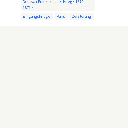
Deutsch-Französischer Krieg <1870-
1871>
Einigungskriege
Paris
Zerstörung