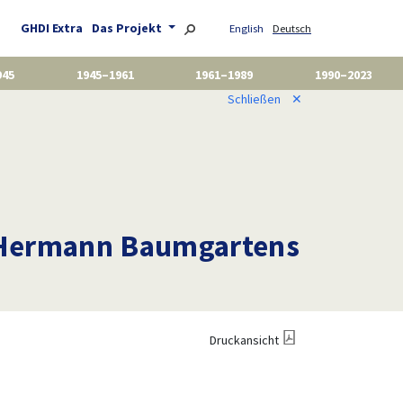
GHDI Extra
Das Projekt
English
Deutsch
945
1945–1961
1961–1989
1990–2023
Schließen
✕
: Hermann Baumgartens
Druckansicht