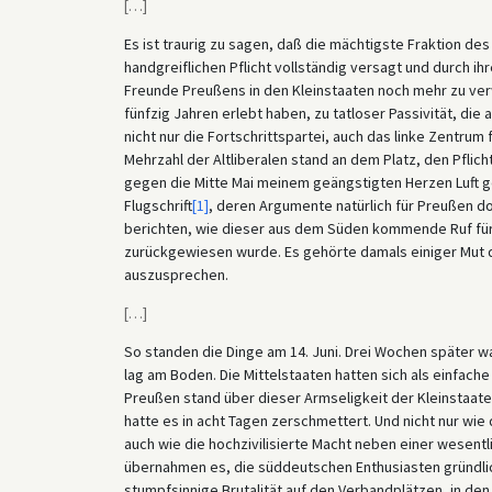
[
…
]
Es ist traurig zu sagen, daß die mächtigste Fraktion des
handgreiflichen Pflicht vollständig versagt und durch ih
Freunde Preußens in den Kleinstaaten noch mehr zu verw
fünfzig Jahren erlebt haben, zu tatloser Passivität, die
nicht nur die Fortschrittspartei, auch das linke Zentrum 
Mehrzahl der Altliberalen stand an dem Platz, den Pflich
gegen die Mitte Mai meinem geängstigten Herzen Luft 
Flugschrift
[1]
, deren Argumente natürlich für Preußen do
berichten, wie dieser aus dem Süden kommende Ruf für
zurückgewiesen wurde. Es gehörte damals einiger Mut 
auszusprechen.
[
…
]
So standen die Dinge am 14. Juni. Drei Wochen später w
lag am Boden. Die Mittelstaaten hatten sich als einfache
Preußen stand über dieser Armseligkeit der Kleinstaater
hatte es in acht Tagen zerschmettert. Und nicht nur wie
auch wie die hochzivilisierte Macht neben einer wesentl
übernahmen es, die süddeutschen Enthusiasten gründlic
stumpfsinnige Brutalität auf den Verbandplätzen, in den