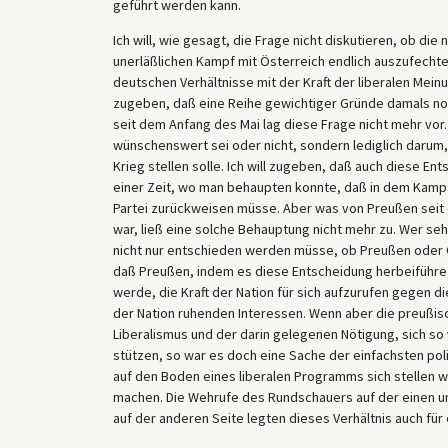
geführt werden kann.
Ich will, wie gesagt, die Frage nicht diskutieren, ob die
unerläßlichen Kampf mit Österreich endlich auszufechten
deutschen Verhältnisse mit der Kraft der liberalen Meinu
zugeben, daß eine Reihe gewichtiger Gründe damals no
seit dem Anfang des Mai lag diese Frage nicht mehr vor.
wünschenswert sei oder nicht, sondern lediglich darum,
Krieg stellen solle. Ich will zugeben, daß auch diese E
einer Zeit, wo man behaupten konnte, daß in dem Kampf 
Partei zurückweisen müsse. Aber was von Preußen seit
war, ließ eine solche Behauptung nicht mehr zu. Wer s
nicht nur entschieden werden müsse, ob Preußen oder Ö
daß Preußen, indem es diese Entscheidung herbeiführe
werde, die Kraft der Nation für sich aufzurufen gegen d
der Nation ruhenden Interessen. Wenn aber die preußis
Liberalismus und der darin gelegenen Nötigung, sich so 
stützen, so war es doch eine Sache der einfachsten poli
auf den Boden eines liberalen Programms sich stellen we
machen. Die Wehrufe des Rundschauers auf der einen 
auf der anderen Seite legten dieses Verhältnis auch fü