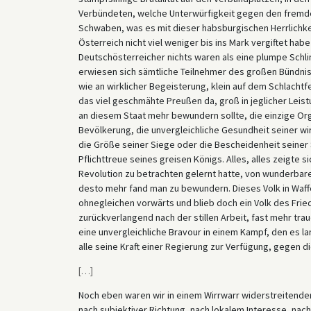
Verbündeten, welche Unterwürfigkeit gegen den fremde
Schwaben, was es mit dieser habsburgischen Herrlichkei
Österreich nicht viel weniger bis ins Mark vergiftet hab
Deutschösterreicher nichts waren als eine plumpe Schlin
erwiesen sich sämtliche Teilnehmer des großen Bündni
wie an wirklicher Begeisterung, klein auf dem Schlachtf
das viel geschmähte Preußen da, groß in jeglicher Leistu
an diesem Staat mehr bewundern sollte, die einzige Orga
Bevölkerung, die unvergleichliche Gesundheit seiner wirt
die Größe seiner Siege oder die Bescheidenheit seiner 
Pflichttreue seines greisen Königs. Alles, alles zeigte s
Revolution zu betrachten gelernt hatte, von wunderbarer
desto mehr fand man zu bewundern. Dieses Volk in Waff
ohnegleichen vorwärts und blieb doch ein Volk des Fri
zurückverlangend nach der stillen Arbeit, fast mehr tra
eine unvergleichliche Bravour in einem Kampf, den es lan
alle seine Kraft einer Regierung zur Verfügung, gegen di
[
…
]
Noch eben waren wir in einem Wirrwarr widerstreitende
nach subjektiver Richtung, nach lokalem Interesse, nac