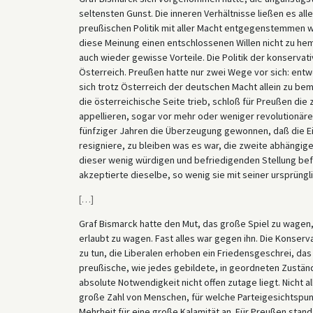
seltensten Gunst. Die inneren Verhältnisse ließen es al
preußischen Politik mit aller Macht entgegenstemmen w
diese Meinung einen entschlossenen Willen nicht zu h
auch wieder gewisse Vorteile. Die Politik der konservat
Österreich. Preußen hatte nur zwei Wege vor sich: ent
sich trotz Österreich der deutschen Macht allein zu bem
die österreichische Seite trieb, schloß für Preußen die
appellieren, sogar vor mehr oder weniger revolutionären
fünfziger Jahren die Überzeugung gewonnen, daß die Eint
resigniere, zu bleiben was es war, die zweite abhängige 
dieser wenig würdigen und befriedigenden Stellung befr
akzeptierte dieselbe, so wenig sie mit seiner ursprüngl
[
…
]
Graf Bismarck hatte den Mut, das große Spiel zu wagen,
erlaubt zu wagen. Fast alles war gegen ihn. Die Konserva
zu tun, die Liberalen erhoben ein Friedensgeschrei, das
preußische, wie jedes gebildete, in geordneten Zustän
absolute Notwendigkeit nicht offen zutage liegt. Nicht a
große Zahl von Menschen, für welche Parteigesichtspun
Mehrheit für eine große Kalamität an. Für Preußen stand