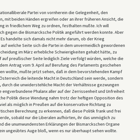
 nationalliberale Partei von vornherein die Gelegenheit, den
, mit beiden Händen ergreifen oder an ihrer früheren Ansicht, die
ng in friedlichem Weg zu ordnen, festhalten mußte. Ich will
ch gegen die Bismarcksche Politik angeführt werden konnte. Aber
 Es handelte sich damals nicht mehr darum, ob der Krieg
 auf welche Seite sich die Partei in dem unvermeidlich gewordenen
ntscheidung im März erhebliche Schwierigkeiten gehabt hätte, zu
auf preußischer Seite lediglich Ziele verfolgt würden, welche die
 dem Antrag vom 9. April auf Berufung des Parlaments geschehen
ehen wollte, mußte jetzt sehen, daß in dem bevorstehenden Kampf
sterreich die leitende Macht in Deutschland sein werde, sondern
, durch die unwiderstehliche Macht der Verhältnisse gezwungen
ie engverbundene Phalanx aller auf der Zerrissenheit und Unfreiheit
che Politik diese Wendung nahm trotz der heftigen Opposition des
viel als möglich in Preußen auf die konservative Richtung zu
tischen Berechnung zu erkennen, daß diese Politik frank und frei
rde, sobald nur die Liberalen aufhörten, ihr das unmöglich zu
und die unumwundensten Erklärungen der Bismarckschen Organe
r ein ungeübtes Auge bloß, wenn es nur überhaupt sehen wollte.