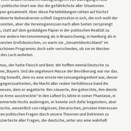
litische Unart war das die gefährlichste aller Situationen.
uppen gesammelt. Aber diese Parteibildungen ruhten auf höchst
inierte Nationalverein schloß Gegensätze in sich, die sich wohl der
konnten, aber die Vereinsgenossen nach allen Seiten zersprengt
statt auf dem geduldigen Papier in der politischen Realität zu
eine andere Herzensmeinung als in Braunschweig, in Hamburg als in
e besten Großdeutschen, so warm sie „Gesamtdeutschland“ im
es schönen Programms doch sehr verschieden, ob sie im Westen
 des Lech wohnten.
us, der hatte Fleisch und Bein. Wir hofften einmal Deutsche zu
ner, Bayern. Und die ungeheure Masse der Bevölkerung war nur das.
chtig bewußt, dem es eine ernste Herzensangelegenheit war, dieser
gegenzuarbeiten, die Macht aller realen Verhältnisse band ihn
rwesen, dem er angehörte. Ihm steuerte, ihm gehorchte, ihm diente
 Arme ausstreckte? In den Lüften! Es lebte in seiner Phantasie, in
donnernde Hochs ausbringen, er konnte sich dafür begeistern, aber
tische, wesentlich von religiösen, literarischen, privaten Interessen
ten politischen Fragen durch unsere Theorien und Doktrinen zu
izierteste aller Fragen, die deutsche, unter uns eine wahrhaft