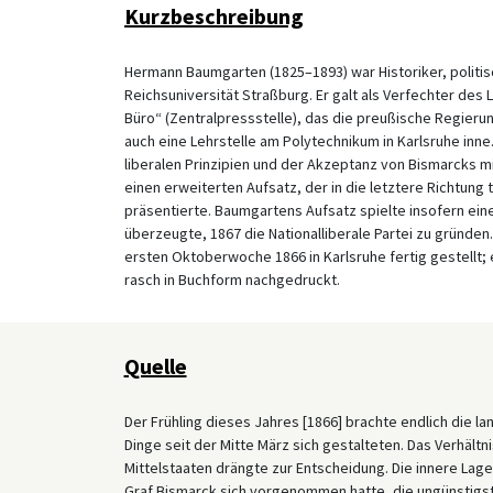
Kurzbeschreibung
Hermann Baumgarten (1825–1893) war Historiker, politis
Reichsuniversität Straßburg. Er galt als Verfechter des
Büro“ (Zentralpressstelle), das die preußische Regierun
auch eine Lehrstelle am Polytechnikum in Karlsruhe inne
liberalen Prinzipien und der Akzeptanz von Bismarcks mil
einen erweiterten Aufsatz, der in die letztere Richtung
präsentierte. Baumgartens Aufsatz spielte insofern ein
überzeugte, 1867 die Nationalliberale Partei zu gründen
ersten Oktoberwoche 1866 in Karlsruhe fertig gestellt; 
rasch in Buchform nachgedruckt.
Quelle
Der Frühling dieses Jahres [1866] brachte endlich die
Dinge seit der Mitte März sich gestalteten. Das Verhäl
Mittelstaaten drängte zur Entscheidung. Die innere Lag
Graf Bismarck sich vorgenommen hatte, die ungünstigst