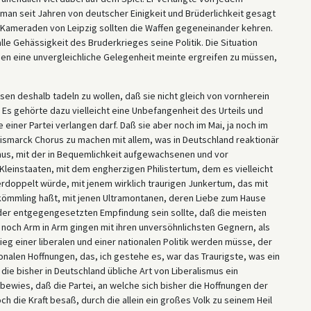
man seit Jahren von deutscher Einigkeit und Brüderlichkeit gesagt
 Kameraden von Leipzig sollten die Waffen gegeneinander kehren.
lle Gehässigkeit des Bruderkrieges seine Politik. Die Situation
den eine unvergleichliche Gelegenheit meinte ergreifen zu müssen,
sen deshalb tadeln zu wollen, daß sie nicht gleich von vornherein
 Es gehörte dazu vielleicht eine Unbefangenheit des Urteils und
einer Partei verlangen darf. Daß sie aber noch im Mai, ja noch im
ismarck Chorus zu machen mit allem, was in Deutschland reaktionär
smus, mit der in Bequemlichkeit aufgewachsenen und vor
Kleinstaaten, mit dem engherzigen Philistertum, dem es vielleicht
rdoppelt würde, mit jenem wirklich traurigen Junkertum, das mit
rkömmling haßt, mit jenen Ultramontanen, deren Liebe zum Hause
 der entgegengesetzten Empfindung sein sollte, daß die meisten
n noch Arm in Arm gingen mit ihren unversöhnlichsten Gegnern, als
ieg einer liberalen und einer nationalen Politik werden müsse, der
ionalen Hoffnungen, das, ich gestehe es, war das Traurigste, was ein
 die bisher in Deutschland übliche Art von Liberalismus ein
bewies, daß die Partei, an welche sich bisher die Hoffnungen der
ch die Kraft besaß, durch die allein ein großes Volk zu seinem Heil