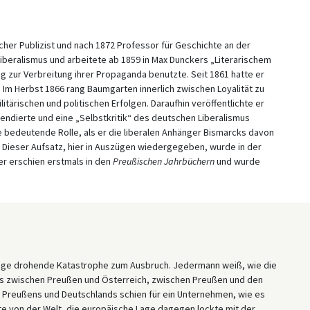
cher Publizist und nach 1872 Professor für Geschichte an der
 Liberalismus und arbeitete ab 1859 in Max Dunckers „Literarischem
g zur Verbreitung ihrer Propaganda benutzte. Seit 1861 hatte er
. Im Herbst 1866 rang Baumgarten innerlich zwischen Loyalität zu
itärischen und politischen Erfolgen. Daraufhin veröffentlichte er
 tendierte und eine „Selbstkritik“ des deutschen Liberalismus
e bedeutende Rolle, als er die liberalen Anhänger Bismarcks davon
. Dieser Aufsatz, hier in Auszügen wiedergegeben, wurde in der
er erschien erstmals in den
Preußischen Jahrbüchern
und wurde
 lange drohende Katastrophe zum Ausbruch. Jedermann weiß, wie die
tnis zwischen Preußen und Österreich, zwischen Preußen und den
e Preußens und Deutschlands schien für ein Unternehmen, wie es
e von der Welt, die europäische Lage dagegen lockte mit der