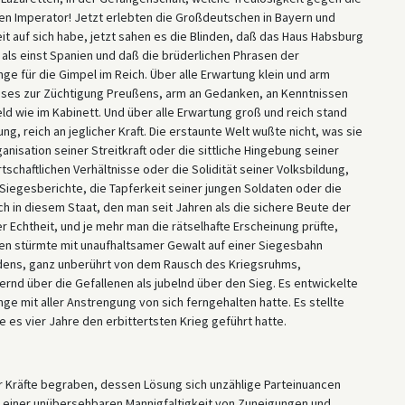
n Imperator! Jetzt erlebten die Großdeutschen in Bayern und
t auf sich habe, jetzt sahen es die Blinden, daß das Haus Habsburg
e als einst Spanien und daß die brüderlichen Phrasen der
ge für die Gimpel im Reich. Über alle Erwartung klein und arm
sses zur Züchtigung Preußens, arm an Gedanken, an Kenntnissen
eld wie im Kabinett. Und über alle Erwartung groß und reich stand
ng, reich an jeglicher Kraft. Die erstaunte Welt wußte nicht, was sie
nisation seiner Streitkraft oder die sittliche Hingebung seiner
schaftlichen Verhältnisse oder die Solidität seiner Volksbildung,
Siegesberichte, die Tapferkeit seiner jungen Soldaten oder die
ich in diesem Staat, den man seit Jahren als die sichere Beute der
 Echtheit, und je mehr man die rätselhafte Erscheinung prüfte,
en stürmte mit unaufhaltsamer Gewalt auf einer Siegesbahn
edens, ganz unberührt von dem Rausch des Kriegsruhms,
uernd über die Gefallenen als jubelnd über den Sieg. Es entwickelte
ge mit aller Anstrengung von sich ferngehalten hatte. Es stellte
e es vier Jahre den erbittertsten Krieg geführt hatte.
r Kräfte begraben, dessen Lösung sich unzählige Parteinuancen
h einer unübersehbaren Mannigfaltigkeit von Zuneigungen und