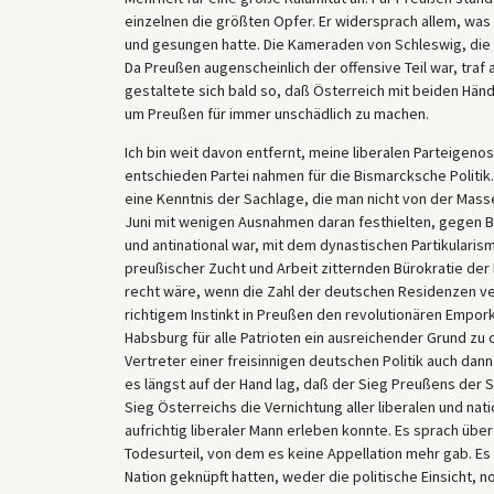
einzelnen die größten Opfer. Er widersprach allem, was 
und gesungen hatte. Die Kameraden von Schleswig, die
Da Preußen augenscheinlich der offensive Teil war, traf a
gestaltete sich bald so, daß Österreich mit beiden Hän
um Preußen für immer unschädlich zu machen.
Ich bin weit davon entfernt, meine liberalen Parteigenos
entschieden Partei nahmen für die Bismarcksche Politik.
eine Kenntnis der Sachlage, die man nicht von der Masse 
Juni mit wenigen Ausnahmen daran festhielten, gegen B
und antinational war, mit dem dynastischen Partikulari
preußischer Zucht und Arbeit zitternden Bürokratie der 
recht wäre, wenn die Zahl der deutschen Residenzen ve
richtigem Instinkt in Preußen den revolutionären Empo
Habsburg für alle Patrioten ein ausreichender Grund zu
Vertreter einer freisinnigen deutschen Politik auch dan
es längst auf der Hand lag, daß der Sieg Preußens der S
Sieg Österreichs die Vernichtung aller liberalen und nat
aufrichtig liberaler Mann erleben konnte. Es sprach über
Todesurteil, von dem es keine Appellation mehr gab. Es 
Nation geknüpft hatten, weder die politische Einsicht, no