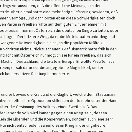
lerdings voraussehen, daß die öffentliche Meinung sich der
erde. Aber einmal hatte eine mehrjährige Erfahrung bewiesen, daß
emmen vermöge, und dann boten eben diese Schwierigkeiten doch
iven Partei in Preußen ruhte auf dem guten Einvernehmen mit
weder zusammen mit Österreich die deutschen Dinge zu leiten, oder
ächtigen. Der letztere Weg, da er die Mittelstaaten unbedingt auf
 zwingende Notwendigkeit in sich, an die populären Kräfte zu
 Schritten nicht zurückzuscheuen. Graf Bismarck hatte früh in den
racht mit Österreich nur möglich sei für ein Preußen, das sich
Macht in Deutschland, die letzte in Europa. Er wollte Preußen aus
eien; er sah dafür nur die angegebene Möglichkeit, und er
ich konservativen Richtung harmonierte.
 und er bewies die Kraft und die Klugheit, welche dem Staatsmann
tiven hielten ihre Opposition stiller, um desto mehr unter der Hand
 über die Gesinnung des Volkes keinen Zweifel ließ. Das
den lebende Volk wird immer gegen einen Krieg sein, dessen
llein die Liberalen und die Konservativen, sondern auch jene sehr
kte nicht entscheiden, sahen diesen Krieg in der ungeheuren
 unendlich viel dabei auf dem Spiel. Er verlangte von jedem