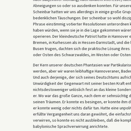
Abneigungen so oder so ausdenken konnten. Für unsere po
Scheinbar hatten wir uns allerdings in einige große Gr
bedenklichen Täuschungen. Der scheinbar so wohl diszipl
Phrase einstimmig votierter Resolutionen unterordnen 
haben würden, wenn sie je in die Lage gekommen wären, 
operieren. Der kleindeutsche Patriot hatte in Hannover 
Bremen, in Kurhessen als in Hessen-Darmstadt, und di
Busen trugen, dachten sich die praktische Lösung ihr
oder Osten des Schwarzwaldes, im Westen oder Osten
Der Kern unserer deutschen Phantasien war Partikularism
werden, aber wir waren leibhaftige Hannoveraner, Bade
Und auch derjenige, der sich seines Deutschtums aufri
Unwürdigkeit der Gegenwart mit seiner besten Kraft ent
nichtsdestoweniger unlöslich fest an das kleine Sonde
er. Wo war das große Ganze, nach dem er sehnsüchtig die
seinen Träumen. Er konnte es besingen, er konnte ihm 
er konnte wenig oder nichts dafür tun. Hatte eine unpoli
erfüllte Vergangenheit uns daran gewöhnt, die einfachs
verwirren, so konnte es nicht ausbleiben, daß die kompl
babylonische Sprachverwirrung anrichtete.