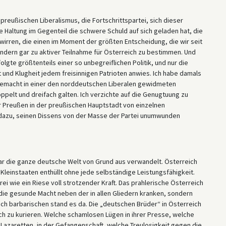
 preußischen Liberalismus, die Fortschrittspartei, sich dieser
re Haltung im Gegenteil die schwere Schuld auf sich geladen hat, die
irren, die einen im Moment der größten Entscheidung, die wir seit
 andern gar zu aktiver Teilnahme für Österreich zu bestimmen. Und
folgte größtenteils einer so unbegreiflichen Politik, und nur die
t und Klugheit jedem freisinnigen Patrioten anwies. Ich habe damals
gemacht in einer den norddeutschen Liberalen gewidmeten
ppelt und dreifach galten. Ich verzichte auf die Genugtuung zu
 Preußen in der preußischen Hauptstadt von einzelnen
dazu, seinen Dissens von der Masse der Partei unumwunden
ar die ganze deutsche Welt von Grund aus verwandelt. Österreich
 Kleinstaaten enthüllt ohne jede selbständige Leistungsfähigkeit.
ei wie ein Riese voll strotzender Kraft. Das prahlerische Österreich
 die gesunde Macht neben der in allen Gliedern kranken, sondern
ich barbarischen stand es da. Die „deutschen Brüder“ in Österreich
h zu kurieren. Welche schamlosen Lügen in ihrer Presse, welche
 Lazaretten, in der Gefangenschaft, welche Treulosigkeit gegen die