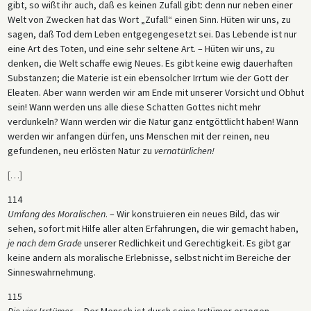
gibt, so wißt ihr auch, daß es keinen Zufall gibt: denn nur neben einer
Welt von Zwecken hat das Wort „Zufall“ einen Sinn. Hüten wir uns, zu
sagen, daß Tod dem Leben entgegengesetzt sei. Das Lebende ist nur
eine Art des Toten, und eine sehr seltene Art. – Hüten wir uns, zu
denken, die Welt schaffe ewig Neues. Es gibt keine ewig dauerhaften
Substanzen; die Materie ist ein ebensolcher Irrtum wie der Gott der
Eleaten. Aber wann werden wir am Ende mit unserer Vorsicht und Obhut
sein! Wann werden uns alle diese Schatten Gottes nicht mehr
verdunkeln? Wann werden wir die Natur ganz entgöttlicht haben! Wann
werden wir anfangen dürfen, uns Menschen mit der reinen, neu
gefundenen, neu erlösten Natur zu
vernatürlichen!
[
…
]
114
Umfang des Moralischen
. – Wir konstruieren ein neues Bild, das wir
sehen, sofort mit Hilfe aller alten Erfahrungen, die wir gemacht haben,
je nach dem Grade
unserer Redlichkeit und Gerechtigkeit. Es gibt gar
keine andern als moralische Erlebnisse, selbst nicht im Bereiche der
Sinneswahrnehmung.
115
Die vier Irrtümer
. – Der Mensch ist durch seine Irrtümer erzogen