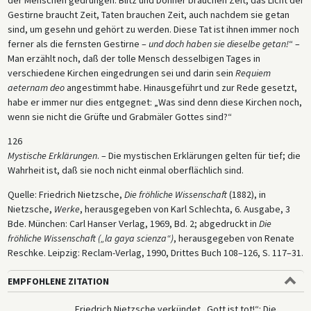
Gestirne braucht Zeit, Taten brauchen Zeit, auch nachdem sie getan
sind, um gesehn und gehört zu werden. Diese Tat ist ihnen immer noch
ferner als die fernsten Gestirne –
und doch haben sie dieselbe getan!
“ –
Man erzählt noch, daß der tolle Mensch desselbigen Tages in
verschiedene Kirchen eingedrungen sei und darin sein
Requiem
aeternam deo
angestimmt habe. Hinausgeführt und zur Rede gesetzt,
habe er immer nur dies entgegnet: „Was sind denn diese Kirchen noch,
wenn sie nicht die Grüfte und Grabmäler Gottes sind?“
126
Mystische Erklärungen
. – Die mystischen Erklärungen gelten für tief; die
Wahrheit ist, daß sie noch nicht einmal oberflächlich sind.
Quelle: Friedrich Nietzsche,
Die fröhliche Wissenschaft
(1882), in
Nietzsche,
Werke
, herausgegeben von Karl Schlechta, 6. Ausgabe, 3
Bde. München: Carl Hanser Verlag, 1969, Bd. 2; abgedruckt in
Die
fröhliche Wissenschaft („la gaya scienza“)
, herausgegeben von Renate
Reschke. Leipzig: Reclam-Verlag, 1990, Drittes Buch 108–126, S. 117–31.
EMPFOHLENE ZITATION
Friedrich Nietzsche verkündet „Gott ist tot!“: Die