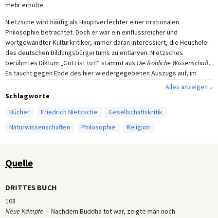
mehr erholte.
Nietzsche wird häufig als Hauptverfechter einer irrationalen
Philosophie betrachtet. Doch er war ein einflussreicher und
wortgewandter Kulturkritiker, immer daran interessiert, die Heuchelei
des deutschen Bildungsbürgertums zu entlarven. Nietzsches
berühmtes Diktum „Gott ist tot!“ stammt aus
Die fröhliche Wissenschaft
.
Es taucht gegen Ende des hier wiedergegebenen Auszugs auf, im
Abschnitt 25 („Der tolle Mensch“). Die in den vorangegangenen
Alles anzeigen ⌵
Abschnitten entwickelte Argumentation macht die Logik Nietzsches
Schlagworte
überraschender Schlussfolgerung verständlicher. Nietzsche legt nahe,
Bücher
Friedrich Nietzsche
Gesellschaftskritik
dass wirkungskräftige zeitgenössische Strömungen in der deutschen
Gedankenwelt, darunter der Rationalismus und die
Naturwissenschaften
Philosophie
Religion
Naturwissenschaften, die Ursachen für den „Tod Gottes“ seien, weil sie
ihn als unglaubwürdig verworfen haben.
Quelle
DRITTES BUCH
108
Neue Kämpfe
. – Nachdem Buddha tot war, zeigte man noch