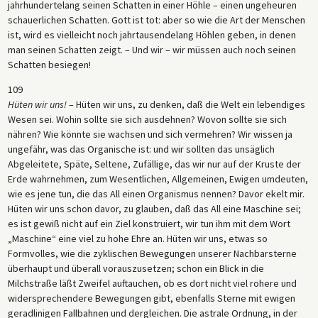
jahrhundertelang seinen Schatten in einer Höhle – einen ungeheuren
schauerlichen Schatten. Gott ist tot: aber so wie die Art der Menschen
ist, wird es vielleicht noch jahrtausendelang Höhlen geben, in denen
man seinen Schatten zeigt. – Und wir – wir müssen auch noch seinen
Schatten besiegen!
109
Hüten wir uns!
– Hüten wir uns, zu denken, daß die Welt ein lebendiges
Wesen sei. Wohin sollte sie sich ausdehnen? Wovon sollte sie sich
nähren? Wie könnte sie wachsen und sich vermehren? Wir wissen ja
ungefähr, was das Organische ist: und wir sollten das unsäglich
Abgeleitete, Späte, Seltene, Zufällige, das wir nur auf der Kruste der
Erde wahrnehmen, zum Wesentlichen, Allgemeinen, Ewigen umdeuten,
wie es jene tun, die das All einen Organismus nennen? Davor ekelt mir.
Hüten wir uns schon davor, zu glauben, daß das All eine Maschine sei;
es ist gewiß nicht auf ein Ziel konstruiert, wir tun ihm mit dem Wort
„Maschine“ eine viel zu hohe Ehre an. Hüten wir uns, etwas so
Formvolles, wie die zyklischen Bewegungen unserer Nachbarsterne
überhaupt und überall vorauszusetzen; schon ein Blick in die
Milchstraße läßt Zweifel auftauchen, ob es dort nicht viel rohere und
widersprechendere Bewegungen gibt, ebenfalls Sterne mit ewigen
geradlinigen Fallbahnen und dergleichen. Die astrale Ordnung, in der