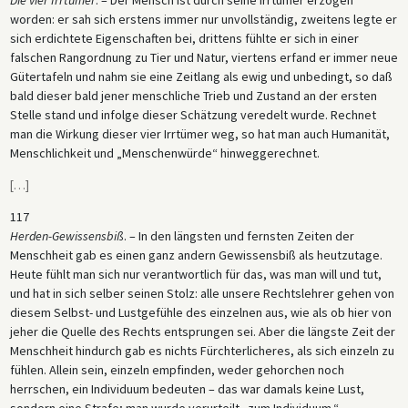
worden: er sah sich erstens immer nur unvollständig, zweitens legte er
sich erdichtete Eigenschaften bei, drittens fühlte er sich in einer
falschen Rangordnung zu Tier und Natur, viertens erfand er immer neue
Gütertafeln und nahm sie eine Zeitlang als ewig und unbedingt, so daß
bald dieser bald jener menschliche Trieb und Zustand an der ersten
Stelle stand und infolge dieser Schätzung veredelt wurde. Rechnet
man die Wirkung dieser vier Irrtümer weg, so hat man auch Humanität,
Menschlichkeit und „Menschenwürde“ hinweggerechnet.
[
…
]
117
Herden-Gewissensbiß
. – In den längsten und fernsten Zeiten der
Menschheit gab es einen ganz andern Gewissensbiß als heutzutage.
Heute fühlt man sich nur verantwortlich für das, was man will und tut,
und hat in sich selber seinen Stolz: alle unsere Rechtslehrer gehen von
diesem Selbst- und Lustgefühle des einzelnen aus, wie als ob hier von
jeher die Quelle des Rechts entsprungen sei. Aber die längste Zeit der
Menschheit hindurch gab es nichts Fürchterlicheres, als sich einzeln zu
fühlen. Allein sein, einzeln empfinden, weder gehorchen noch
herrschen, ein Individuum bedeuten – das war damals keine Lust,
sondern eine Strafe; man wurde verurteilt „zum Individuum.“