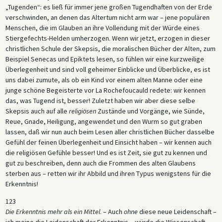
„Tugenden“: es ließ für immer jene großen Tugendhaften von der Erde
verschwinden, an denen das Altertum nicht arm war – jene populären
Menschen, die im Glauben an ihre Vollendung mit der Würde eines
Stiergefechts-Helden umherzogen. Wenn wir jetzt, erzogen in dieser
christlichen Schule der Skepsis, die moralischen Bücher der Alten, zum
Beispiel Senecas und Epiktets lesen, so fühlen wir eine kurzweilige
Überlegenheit und sind voll geheimer Einblicke und Überblicke, es ist
uns dabei zumute, als ob ein Kind vor einem alten Manne oder eine
junge schöne Begeisterte vor La Rochefoucauld redete: wir kennen
das, was Tugend ist, besser! Zuletzt haben wir aber diese selbe
Skepsis auch auf alle
religiösen
Zustände und Vorgänge, wie Sünde,
Reue, Gnade, Heiligung, angewendet und den Wurm so gut graben
lassen, daß wir nun auch beim Lesen aller christlichen Bücher dasselbe
Gefühl der feinen Überlegenheit und Einsicht haben – wir kennen auch
die religiösen Gefühle besser! Und es ist Zeit, sie gut zu kennen und
gut zu beschreiben, denn auch die Frommen des alten Glaubens
sterben aus – retten wir ihr Abbild und ihren Typus wenigstens für die
Erkenntnis!
123
Die Erkenntnis mehr als ein Mittel
. – Auch
ohne
diese neue Leidenschaft –
ich meine die Leidenschaft der Erkenntnis – würde die Wissenschaft