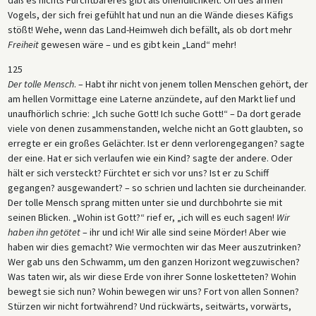
Vogels, der sich frei gefühlt hat und nun an die Wände dieses Käfigs
stößt! Wehe, wenn das Land-Heimweh dich befällt, als ob dort mehr
Freiheit
gewesen wäre – und es gibt kein „Land“ mehr!
125
Der tolle Mensch
. – Habt ihr nicht von jenem tollen Menschen gehört, der
am hellen Vormittage eine Laterne anzündete, auf den Markt lief und
unaufhörlich schrie: „Ich suche Gott! Ich suche Gott!“ – Da dort gerade
viele von denen zusammenstanden, welche nicht an Gott glaubten, so
erregte er ein großes Gelächter. Ist er denn verlorengegangen? sagte
der eine. Hat er sich verlaufen wie ein Kind? sagte der andere. Oder
hält er sich versteckt? Fürchtet er sich vor uns? Ist er zu Schiff
gegangen? ausgewandert? – so schrien und lachten sie durcheinander.
Der tolle Mensch sprang mitten unter sie und durchbohrte sie mit
seinen Blicken. „Wohin ist Gott?“ rief er, „ich will es euch sagen!
Wir
haben ihn getötet
– ihr und ich! Wir alle sind seine Mörder! Aber wie
haben wir dies gemacht? Wie vermochten wir das Meer auszutrinken?
Wer gab uns den Schwamm, um den ganzen Horizont wegzuwischen?
Was taten wir, als wir diese Erde von ihrer Sonne losketteten? Wohin
bewegt sie sich nun? Wohin bewegen wir uns? Fort von allen Sonnen?
Stürzen wir nicht fortwährend? Und rückwärts, seitwärts, vorwärts,