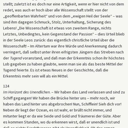
stellt; zuletzt ist es doch nur eine Artigkeit, wenn er hier nicht von dem
redet, was auch er hoch über alle Wissenschaft stellt: von der
„geoffenbarten Wahrheit“ und von dem „ewigen Heil der Seele“ – was
sind ihm dagegen Schmuck, Stolz, Unterhaltung, Sicherung des
Lebens! „Die Wissenschaft ist etwas von zweitem Range, nichts
Letztes, Unbedingtes, kein Gegenstand der Passion“ – dies Urteil blieb
in der Seele Leos zurück: das eigentlich christliche Urteil über die
Wissenschaft! – Im Altertum war ihre Würde und Anerkennung dadurch
verringert, daß selbst unter ihren eifrigsten Jüngern das Streben nach
der
Tugend
voranstand, und daß man der Erkenntnis schon ihr höchstes
Lob gegeben zu haben glaubte, wenn man sie als das beste Mittel der
Tugend feierte. Es ist etwas Neues in der Geschichte, daß die
Erkenntnis mehr sein will als ein Mittel.
124
Im Horizont des Unendlichen
. – Wir haben das Land verlassen und sind zu
Schiff gegangen! Wir haben die Brücke hinter uns – mehr noch, wir
haben das Land hinter uns abgebrochen! Nun, Schifflein! Sieh dich vor!
Neben dir liegt der Ozean, es ist wahr, er brüllt nicht immer, und
mitunter liegt er da wie Seide und Gold und Träumerei der Güte. Aber
es kommen Stunden, wo du erkennen wirst, daß er unendlich ist und
daß es nichts Furchtbareres gibt als Unendlichkeit. Oh des armen