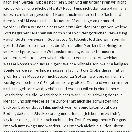
nach allen Seiten? Gibt es noch ein Oben und ein Unten? Irren wir nicht
wie durch ein unendliches Nichts? Haucht uns nicht der leere Raum an?
Ist es nicht kälter geworden? Kommt nicht immerfort die Nacht und
mehr Nacht? Müssen nicht Laternen am Vormittage angezündet
werden? Hören wir noch nichts von dem Lärm der Totengräber, welche
Gott begraben? Riechen wir noch nichts von der göttlichen Verwesung?
– auch Götter verwesen! Gott ist tot! Gott bleibt tot! Und wir haben ihn
getötet! Wie trösten wir uns, die Mörder aller Mörder? Das Heiligste
und Mächtigste, was die Welt bisher besaß, es ist unter unsern
Messern verblutet – wer wischt dies Blut von uns ab? Mit welchem
Wasser könnten wir uns reinigen? Welche Sühnefeiern, welche heiligen
Spiele werden wir erfinden müssen? Ist nicht die Größe dieser Tat zu
groß für uns? Müssen wir nicht selber zu Göttern werden, um nur ihrer
würdig zu erscheinen? Es gab nie eine größere Tat – und wer nur immer
nach uns geboren wird, gehört um dieser Tat willen in eine höhere
Geschichte, als alle Geschichte bisher war!“ – Hier schwieg der tolle
Mensch und sah wieder seine Zuhörer an: auch sie schwiegen und
blickten befremdet auf ihn. Endlich warf er seine Laterne auf den
Boden, daß sie in Stücke sprang und erlosch. „Ich komme zu früh“,
sagte er dann, „ich bin noch nicht an der Zeit. Dies ungeheure Ereignis
ist noch unterwegs und wandert – es ist noch nicht bis zu den Ohren
der Menschen gedrungen. Blitz und Donner brauchen Zeit, das Licht der