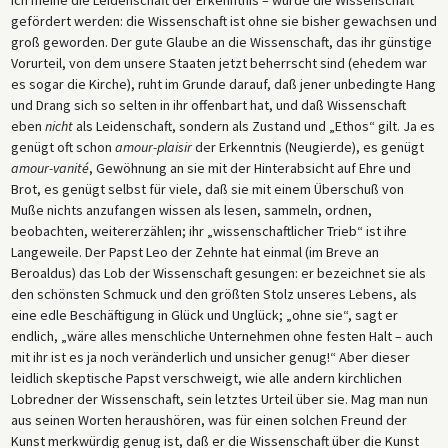
gefördert werden: die Wissenschaft ist ohne sie bisher gewachsen und
groß geworden. Der gute Glaube an die Wissenschaft, das ihr günstige
Vorurteil, von dem unsere Staaten jetzt beherrscht sind (ehedem war
es sogar die Kirche), ruht im Grunde darauf, daß jener unbedingte Hang
und Drang sich so selten in ihr offenbart hat, und daß Wissenschaft
eben
nicht
als Leidenschaft, sondern als Zustand und „Ethos“ gilt. Ja es
genügt oft schon
amour-plaisir
der Erkenntnis (Neugierde), es genügt
amour-vanité
, Gewöhnung an sie mit der Hinterabsicht auf Ehre und
Brot, es genügt selbst für viele, daß sie mit einem Überschuß von
Muße nichts anzufangen wissen als lesen, sammeln, ordnen,
beobachten, weitererzählen; ihr „wissenschaftlicher Trieb“ ist ihre
Langeweile. Der Papst Leo der Zehnte hat einmal (im Breve an
Beroaldus) das Lob der Wissenschaft gesungen: er bezeichnet sie als
den schönsten Schmuck und den größten Stolz unseres Lebens, als
eine edle Beschäftigung in Glück und Unglück; „ohne sie“, sagt er
endlich, „wäre alles menschliche Unternehmen ohne festen Halt – auch
mit ihr ist es ja noch veränderlich und unsicher genug!“ Aber dieser
leidlich skeptische Papst verschweigt, wie alle andern kirchlichen
Lobredner der Wissenschaft, sein letztes Urteil über sie. Mag man nun
aus seinen Worten heraushören, was für einen solchen Freund der
Kunst merkwürdig genug ist, daß er die Wissenschaft über die Kunst