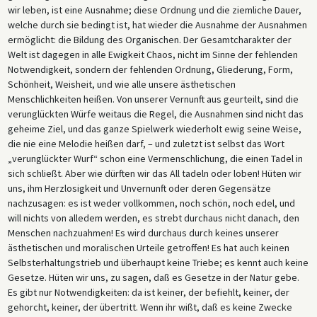
wir leben, ist eine Ausnahme; diese Ordnung und die ziemliche Dauer,
welche durch sie bedingt ist, hat wieder die Ausnahme der Ausnahmen
ermöglicht: die Bildung des Organischen. Der Gesamtcharakter der
Welt ist dagegen in alle Ewigkeit Chaos, nicht im Sinne der fehlenden
Notwendigkeit, sondern der fehlenden Ordnung, Gliederung, Form,
Schönheit, Weisheit, und wie alle unsere ästhetischen
Menschlichkeiten heißen. Von unserer Vernunft aus geurteilt, sind die
verunglückten Würfe weitaus die Regel, die Ausnahmen sind nicht das
geheime Ziel, und das ganze Spielwerk wiederholt ewig seine Weise,
die nie eine Melodie heißen darf, – und zuletzt ist selbst das Wort
„verunglückter Wurf“ schon eine Vermenschlichung, die einen Tadel in
sich schließt. Aber wie dürften wir das All tadeln oder loben! Hüten wir
uns, ihm Herzlosigkeit und Unvernunft oder deren Gegensätze
nachzusagen: es ist weder vollkommen, noch schön, noch edel, und
will nichts von alledem werden, es strebt durchaus nicht danach, den
Menschen nachzuahmen! Es wird durchaus durch keines unserer
ästhetischen und moralischen Urteile getroffen! Es hat auch keinen
Selbsterhaltungstrieb und überhaupt keine Triebe; es kennt auch keine
Gesetze. Hüten wir uns, zu sagen, daß es Gesetze in der Natur gebe.
Es gibt nur Notwendigkeiten: da ist keiner, der befiehlt, keiner, der
gehorcht, keiner, der übertritt. Wenn ihr wißt, daß es keine Zwecke