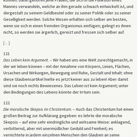
Mannes verwandeln, welche an ihm gerade schwach entwickelt ist, und
dergestalt zu seinem Geldbeutel oder zu seiner Politik oder zu seiner
Geselligkeit werden. Solche Wesen erhalten sich selber am besten,
wenn sie sich in einen fremden Organismus einfügen; gelingt es ihnen
nicht, so werden sie ärgerlich, gereizt und fressen sich selber auf.
[
…
]
121
Das Leben kein Argument
. – Wir haben uns eine Welt zurechtgemacht, in
der wir leben können – mit der Annahme von Körpern, Linien, Flächen,
Ursachen und Wirkungen, Bewegung und Ruhe, Gestalt und Inhalt: ohne
diese Glaubensartikel hielte es jetzt keiner aus zu leben! Aber damit
sind sie noch nichts Bewiesenes. Das Leben ist kein Argument; unter
den Bedingungen des Lebens könnte der Irrtum sein.
122
Die moralische Skepsis im Christentum
. – Auch das Christentum hat einen
großen Beitrag zur Aufklärung gegeben: es lehrte die moralische
Skepsis – auf eine sehr eindringliche und wirksame Weise: anklagend,
verbitternd, aber mit unermüdlicher Geduld und Feinheit; es
vernichtete in jedem einzelnen Menschen den Glauben an seine