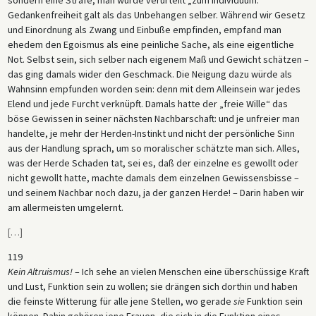
Gedankenfreiheit galt als das Unbehangen selber. Während wir Gesetz
und Einordnung als Zwang und Einbuße empfinden, empfand man
ehedem den Egoismus als eine peinliche Sache, als eine eigentliche
Not. Selbst sein, sich selber nach eigenem Maß und Gewicht schätzen –
das ging damals wider den Geschmack. Die Neigung dazu würde als
Wahnsinn empfunden worden sein: denn mit dem Alleinsein war jedes
Elend und jede Furcht verknüpft. Damals hatte der „freie Wille“ das
böse Gewissen in seiner nächsten Nachbarschaft: und je unfreier man
handelte, je mehr der Herden-Instinkt und nicht der persönliche Sinn
aus der Handlung sprach, um so moralischer schätzte man sich. Alles,
was der Herde Schaden tat, sei es, daß der einzelne es gewollt oder
nicht gewollt hatte, machte damals dem einzelnen Gewissensbisse –
und seinem Nachbar noch dazu, ja der ganzen Herde! – Darin haben wir
am allermeisten umgelernt.
[
…
]
119
Kein Altruismus!
– Ich sehe an vielen Menschen eine überschüssige Kraft
und Lust, Funktion sein zu wollen; sie drängen sich dorthin und haben
die feinste Witterung für alle jene Stellen, wo gerade
sie
Funktion sein
können. Dahin gehören jene Frauen, die sich in die Funktion eines