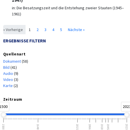
1947)
in:
Die Besatzungszeit und die Entstehung zweier Staaten (1945–
1961)
« Vorherige
1
2
3
4
5
Nächste »
ERGEBNISSE FILTERN
Quellenart
Dokument
(58)
Bild
(41)
Audio
(9)
Video
(3)
Karte
(2)
Zeitraum
1500
202
1500
1648
1815
1866
1918
1945
2023