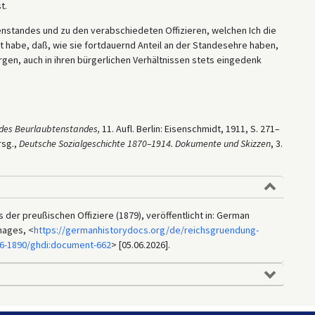
t.
enstandes und zu den verabschiedeten Offizieren, welchen Ich die
 habe, daß, wie sie fortdauernd Anteil an der Standesehre haben,
orgen, auch in ihren bürgerlichen Verhältnissen stets eingedenk
r des Beurlaubtenstandes,
11. Aufl. Berlin: Eisenschmidt, 1911, S. 271–
rsg.,
Deutsche Sozialgeschichte 1870–1914. Dokumente und Skizzen
, 3.
 der preußischen Offiziere (1879), veröffentlicht in: German
mages, <
https://germanhistorydocs.org/de/reichsgruendung-
6-1890/ghdi:document-662
> [05.06.2026].