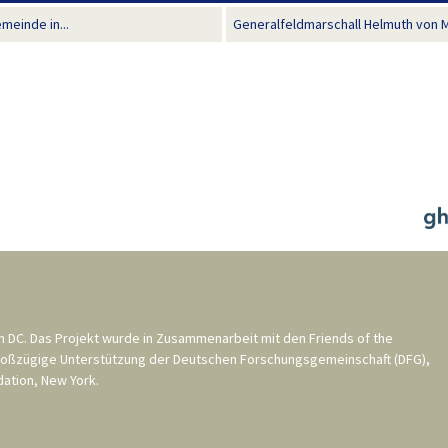
einde in...
Generalfeldmarschall Helmuth von Mo
n DC
. Das Projekt wurde in Zusammenarbeit mit den
Friends of the
roßzügige Unterstützung der
Deutschen Forschungsgemeinschaft (DFG)
,
ation, New York
.