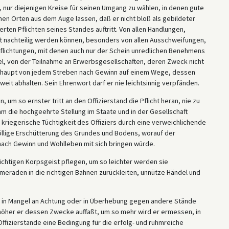
in, nur diejenigen Kreise für seinen Umgang zu wählen, in denen gute
chen Orten aus dem Auge lassen, daß er nicht bloß als gebildeter
rten Pflichten seines Standes auftritt. Von allen Handlungen,
 nachteilig werden können, besonders von allen Ausschweifungen,
flichtungen, mit denen auch nur der Schein unredlichen Benehmens
, von der Teilnahme an Erwerbsgesellschaften, deren Zweck nicht
berhaupt von jedem Streben nach Gewinn auf einem Wege, dessen
h weit abhalten. Sein Ehrenwort darf er nie leichtsinnig verpfänden.
um so ernster tritt an den Offizierstand die Pflicht heran, nie zu
hm die hochgeehrte Stellung im Staate und in der Gesellschaft
kriegerische Tüchtigkeit des Offiziers durch eine verweichlichende
llige Erschütterung des Grundes und Bodens, worauf der
 nach Gewinn und Wohlleben mit sich bringen würde.
richtigen Korpsgeist pflegen, um so leichter werden sie
raden in die richtigen Bahnen zurückleiten, unnütze Händel und
rs in Mangel an Achtung oder in Überhebung gegen andere Stände
e höher er dessen Zwecke auffaßt, um so mehr wird er ermessen, in
ffizierstande eine Bedingung für die erfolg- und ruhmreiche