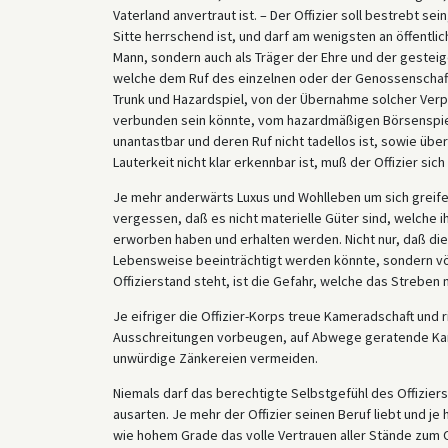
Vaterland anvertraut ist. – Der Offizier soll bestrebt se
Sitte herrschend ist, und darf am wenigsten an öffentli
Mann, sondern auch als Träger der Ehre und der gesteige
welche dem Ruf des einzelnen oder der Genossenschaft
Trunk und Hazardspiel, von der Übernahme solcher Verp
verbunden sein könnte, vom hazardmäßigen Börsenspiel
unantastbar und deren Ruf nicht tadellos ist, sowie ü
Lauterkeit nicht klar erkennbar ist, muß der Offizier sic
Je mehr anderwärts Luxus und Wohlleben um sich greifen, 
vergessen, daß es nicht materielle Güter sind, welche i
erworben haben und erhalten werden. Nicht nur, daß die 
Lebensweise beeinträchtigt werden könnte, sondern vö
Offizierstand steht, ist die Gefahr, welche das Streben
Je eifriger die Offizier-Korps treue Kameradschaft und 
Ausschreitungen vorbeugen, auf Abwege geratende Kame
unwürdige Zänkereien vermeiden.
Niemals darf das berechtigte Selbstgefühl des Offizie
ausarten. Je mehr der Offizier seinen Beruf liebt und j
wie hohem Grade das volle Vertrauen aller Stände zum O