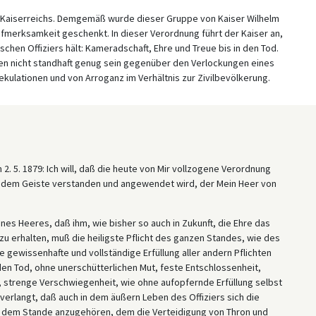
s Kaiserreichs. Demgemäß wurde dieser Gruppe von Kaiser Wilhelm
ufmerksamkeit geschenkt. In dieser Verordnung führt der Kaiser an,
chen Offiziers hält: Kameradschaft, Ehre und Treue bis in den Tod.
ten nicht standhaft genug sein gegenüber den Verlockungen eines
kulationen und von Arroganz im Verhältnis zur Zivilbevölkerung.
2. 5. 1879: Ich will, daß die heute von Mir vollzogene Verordnung
in dem Geiste verstanden und angewendet wird, der Mein Heer von
es Heeres, daß ihm, wie bisher so auch in Zukunft, die Ehre das
 zu erhalten, muß die heiligste Pflicht des ganzen Standes, wie des
die gewissenhafte und vollständige Erfüllung aller andern Pflichten
 den Tod, ohne unerschütterlichen Mut, feste Entschlossenheit,
 strenge Verschwiegenheit, wie ohne aufopfernde Erfüllung selbst
 verlangt, daß auch in dem äußern Leben des Offiziers sich die
 dem Stande anzugehören, dem die Verteidigung von Thron und