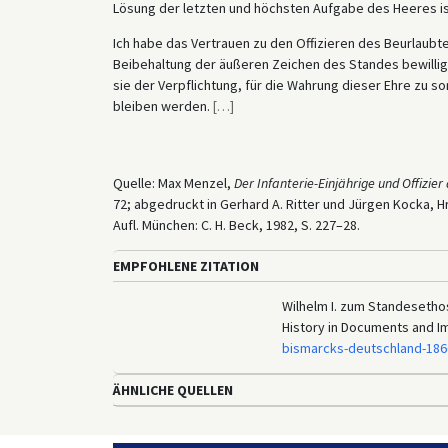
Lösung der letzten und höchsten Aufgabe des Heeres is
Ich habe das Vertrauen zu den Offizieren des Beurlaubt
Beibehaltung der äußeren Zeichen des Standes bewilligt
sie der Verpflichtung, für die Wahrung dieser Ehre zu s
bleiben werden.
[
…
]
Quelle: Max Menzel,
Der Infanterie-Einjährige und Offizie
72; abgedruckt in Gerhard A. Ritter und Jürgen Kocka, H
Aufl. München: C. H. Beck, 1982, S. 227–28.
EMPFOHLENE ZITATION
Wilhelm I. zum Standesethos
History in Documents and I
bismarcks-deutschland-186
ÄHNLICHE QUELLEN