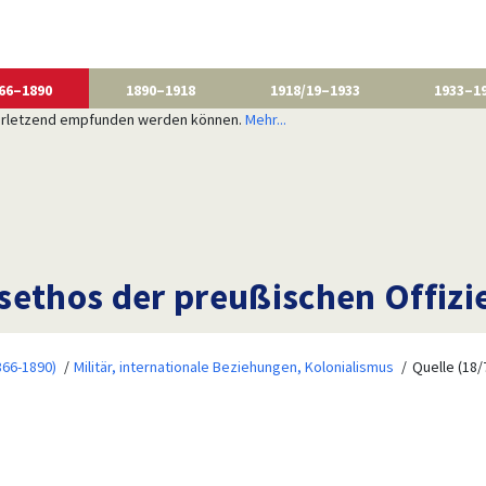
66–1890
1890–1918
1918/19–1933
1933–1
 verletzend empfunden werden können.
Mehr...
sethos der preußischen Offizi
866-1890)
Militär, internationale Beziehungen, Kolonialismus
Quelle (18/