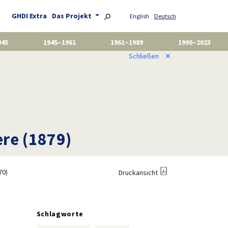
GHDI Extra
Das Projekt
English
Deutsch
945
1945–1961
1961–1989
1990–2023
Schließen
✕
ere (1879)
70)
Druckansicht
Schlagworte