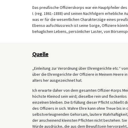
Das preußische Offizierskorps war ein Hauptpfeiler de
I. (reg. 1861–1888) und seinen Nachfolgern erhebliche A
was er für die wesentlichen Charakterzüge eines preußis
Ebenso aufschlussreich ist seine Sorge, Offiziere könn
behaglichen Lebens, persönlicher Laster, von Börsenspe
Quelle
„Einleitung zur Verordnung über Ehrengerichte etc.“ vom 
über die Ehrengerichte der Offiziere in Meinem Heere 
alters her ausgezeichnet hat.
Ich erwarte daher von dem gesamten Offizier-Korps Mein
höchste Kleinod sein wird; dieselbe rein und fleckenlos
einzelnen bleiben. Die Erfüllung dieser Pflicht schließt 
des Offiziers in sich. Wahre Ehre kann ohne Treue bis in
selbstverleugnenden Gehorsam, lautere Wahrhaftigkeit,
der anscheinend kleinsten Pflichten nicht bestehen. Sie
Würde ausdrücke, die aus dem Bewußtsein hervorgeht,