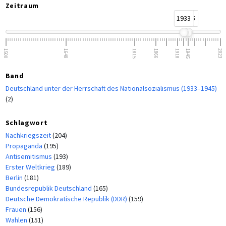
Zeitraum
1933
1945
1500
1648
1815
1866
1918
1945
2023
Band
Deutschland unter der Herrschaft des Nationalsozialismus (1933–1945)
(2)
Schlagwort
Nachkriegszeit
(204)
Propaganda
(195)
Antisemitismus
(193)
Erster Weltkrieg
(189)
Berlin
(181)
Bundesrepublik Deutschland
(165)
Deutsche Demokratische Republik (DDR)
(159)
Frauen
(156)
Wahlen
(151)