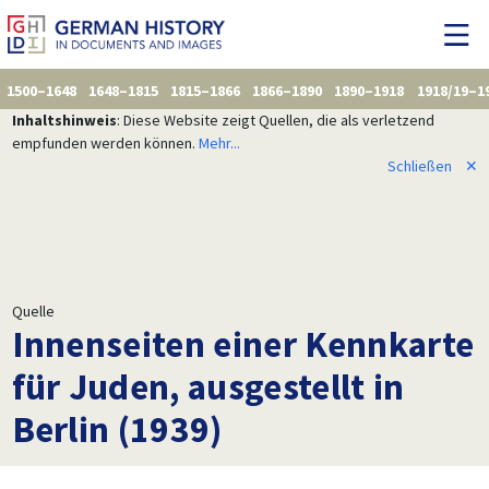
1500–1648
1648–1815
1815–1866
1866–1890
1890–1918
1918/19–1
Inhaltshinweis
: Diese Website zeigt Quellen, die als verletzend
empfunden werden können.
Mehr...
Schließen
✕
Quelle
Innenseiten einer Kennkarte
für Juden, ausgestellt in
Berlin (1939)