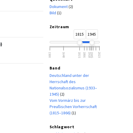
Dokument
(2)
Bild
(1)
Zeitraum
1815
1945
3)
1500
1648
1815
1866
1918
1945
2023
Band
Deutschland unter der
Herrschaft des
Nationalsozialismus (1933–
1945)
(2)
Vom Vormärz bis zur
Preußischen Vorherrschaft
(1815–1866)
(1)
Schlagwort