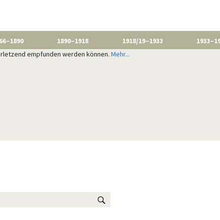
66–1890
1890–1918
1918/19–1933
1933–1
 verletzend empfunden werden können.
Mehr...