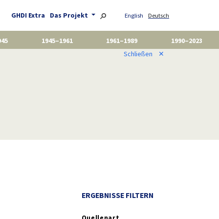
GHDI Extra
Das Projekt
English
Deutsch
945
1945–1961
1961–1989
1990–2023
Schließen
✕
ERGEBNISSE FILTERN
Quellenart