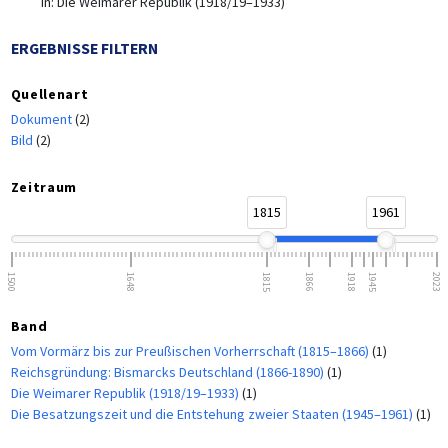
in:
Die Weimarer Republik (1918/19–1933)
ERGEBNISSE FILTERN
Quellenart
Dokument
(2)
Bild
(2)
Zeitraum
1815
1961
1500
1648
1815
1866
1918
1945
2023
Band
Vom Vormärz bis zur Preußischen Vorherrschaft (1815–1866)
(1)
Reichsgründung: Bismarcks Deutschland (1866-1890)
(1)
Die Weimarer Republik (1918/19–1933)
(1)
Die Besatzungszeit und die Entstehung zweier Staaten (1945–1961)
(1)