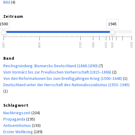
Bild
(4)
Zeitraum
1500
1945
1500
1648
1815
1866
1918
1945
2023
Band
Reichsgründung: Bismarcks Deutschland (1866-1890)
(7)
Vom Vormärz bis zur Preußischen Vorherrschaft (1815–1866)
(2)
Von den Reformationen bis zum Dreißigjährigen Krieg (1500–1648)
(1)
Deutschland unter der Herrschaft des Nationalsozialismus (1933–1945)
(1)
Schlagwort
Nachkriegszeit
(204)
Propaganda
(195)
Antisemitismus
(193)
Erster Weltkrieg
(189)