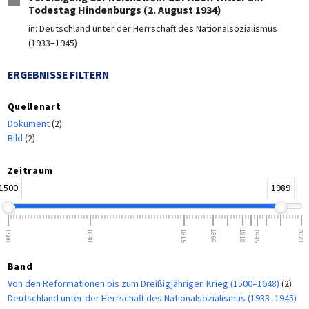
Todestag Hindenburgs (2. August 1934)
in:
Deutschland unter der Herrschaft des Nationalsozialismus
(1933–1945)
ERGEBNISSE FILTERN
Quellenart
Dokument
(2)
Bild
(2)
Zeitraum
1500
1989
1500
1648
1815
1866
1918
1945
2023
Band
Von den Reformationen bis zum Dreißigjährigen Krieg (1500–1648)
(2)
Deutschland unter der Herrschaft des Nationalsozialismus (1933–1945)