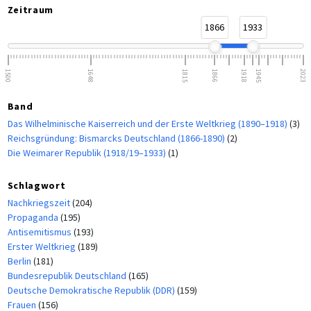
Zeitraum
1866
1933
1500
1648
1815
1866
1918
1945
2023
Band
Das Wilhelminische Kaiserreich und der Erste Weltkrieg (1890–1918)
(3)
Reichsgründung: Bismarcks Deutschland (1866-1890)
(2)
Die Weimarer Republik (1918/19–1933)
(1)
Schlagwort
Nachkriegszeit
(204)
Propaganda
(195)
Antisemitismus
(193)
Erster Weltkrieg
(189)
Berlin
(181)
Bundesrepublik Deutschland
(165)
Deutsche Demokratische Republik (DDR)
(159)
Frauen
(156)