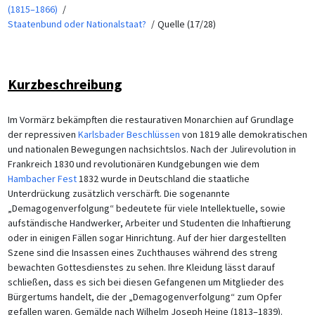
(1815–1866)
Staatenbund oder Nationalstaat?
Quelle (17/28)
Kurzbeschreibung
Im Vormärz bekämpften die restaurativen Monarchien auf Grundlage
der repressiven
Karlsbader Beschlüssen
von 1819 alle demokratischen
und nationalen Bewegungen nachsichtslos. Nach der Julirevolution in
Frankreich 1830 und revolutionären Kundgebungen wie dem
Hambacher Fest
1832 wurde in Deutschland die staatliche
Unterdrückung zusätzlich verschärft. Die sogenannte
„Demagogenverfolgung“ bedeutete für viele Intellektuelle, sowie
aufständische Handwerker, Arbeiter und Studenten die Inhaftierung
oder in einigen Fällen sogar Hinrichtung. Auf der hier dargestellten
Szene sind die Insassen eines Zuchthauses während des streng
bewachten Gottesdienstes zu sehen. Ihre Kleidung lässt darauf
schließen, dass es sich bei diesen Gefangenen um Mitglieder des
Bürgertums handelt, die der „Demagogenverfolgung“ zum Opfer
gefallen waren. Gemälde nach Wilhelm Joseph Heine (1813–1839).