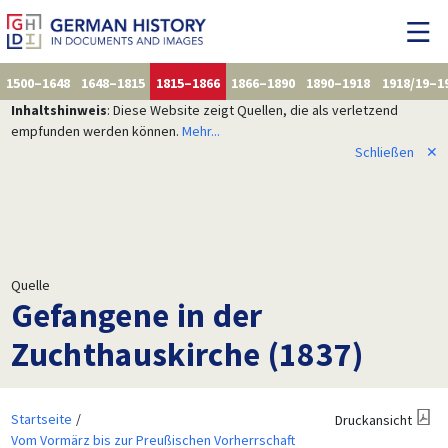
1500–1648
1648–1815
1815–1866
1866–1890
1890–1918
1918/19–1
Inhaltshinweis
: Diese Website zeigt Quellen, die als verletzend
empfunden werden können.
Mehr...
Schließen
✕
Quelle
Gefangene in der
Zuchthauskirche (1837)
Startseite
Druckansicht
Vom Vormärz bis zur Preußischen Vorherrschaft