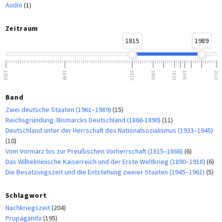
Audio
(1)
Zeitraum
1815
1989
1500
1648
1815
1866
1918
1945
2023
Band
Zwei deutsche Staaten (1961–1989)
(15)
Reichsgründung: Bismarcks Deutschland (1866-1890)
(11)
Deutschland unter der Herrschaft des Nationalsozialismus (1933–1945)
(10)
Vom Vormärz bis zur Preußischen Vorherrschaft (1815–1866)
(6)
Das Wilhelminische Kaiserreich und der Erste Weltkrieg (1890–1918)
(6)
Die Besatzungszeit und die Entstehung zweier Staaten (1945–1961)
(5)
Schlagwort
Nachkriegszeit
(204)
Propaganda
(195)