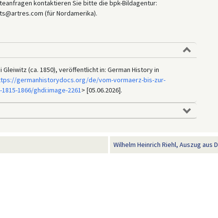
eanfragen kontaktieren Sie bitte die bpk-Bildagentur:
ts@artres.com (für Nordamerika).
Gleiwitz (ca. 1850), veröffentlicht in: German History in
ttps://germanhistorydocs.org/de/vom-vormaerz-bis-zur-
t-1815-1866/ghdi:image-2261
> [05.06.2026].
Wilhelm Heinrich Riehl, Auszug aus Di