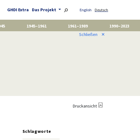
GHDI Extra
Das Projekt
English
Deutsch
945
1945–1961
1961–1989
1990–2023
Schließen
✕
Druckansicht
Schlagworte