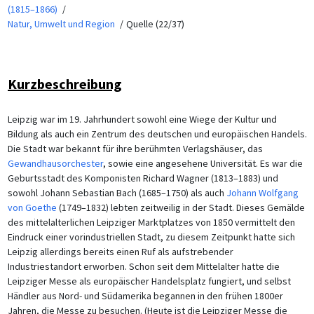
(1815–1866)
Natur, Umwelt und Region
Quelle (22/37)
Kurzbeschreibung
Leipzig war im 19. Jahrhundert sowohl eine Wiege der Kultur und
Bildung als auch ein Zentrum des deutschen und europäischen Handels.
Die Stadt war bekannt für ihre berühmten Verlagshäuser, das
Gewandhausorchester
, sowie eine angesehene Universität. Es war die
Geburtsstadt des Komponisten Richard Wagner (1813–1883) und
sowohl Johann Sebastian Bach (1685–1750) als auch
Johann Wolfgang
von Goethe
(1749–1832) lebten zeitweilig in der Stadt. Dieses Gemälde
des mittelalterlichen Leipziger Marktplatzes von 1850 vermittelt den
Eindruck einer vorindustriellen Stadt, zu diesem Zeitpunkt hatte sich
Leipzig allerdings bereits einen Ruf als aufstrebender
Industriestandort erworben. Schon seit dem Mittelalter hatte die
Leipziger Messe als europäischer Handelsplatz fungiert, und selbst
Händler aus Nord- und Südamerika begannen in den frühen 1800er
Jahren, die Messe zu besuchen. (Heute ist die Leipziger Messe die