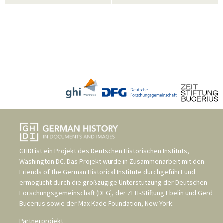
GHDI ist ein Projekt des
Deutschen Historischen Instituts,
Washington DC
. Das Projekt wurde in Zusammenarbeit mit den
Friends of the German Historical Institute
durchgeführt und
ermöglicht durch die großzügige Unterstützung der
Deutschen
Forschungsgemeinschaft (DFG)
, der
ZEIT-Stiftung Ebelin und Gerd
Bucerius
sowie der
Max Kade Foundation, New York
.
Partnerprojekt