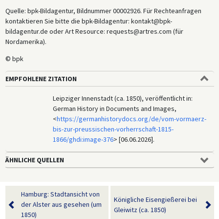
Quelle: bpk-Bildagentur, Bildnummer 00002926. Für Rechteanfragen
kontaktieren Sie bitte die bpk-Bildagentur: kontakt@bpk-
bildagentur.de oder Art Resource: requests@artres.com (für
Nordamerika).
© bpk
EMPFOHLENE ZITATION
Leipziger Innenstadt (ca. 1850), veröffentlicht in:
German History in Documents and Images,
<
https://germanhistorydocs.org/de/vom-vormaerz-
bis-zur-preussischen-vorherrschaft-1815-
1866/ghdi:image-376
> [06.06.2026].
ÄHNLICHE QUELLEN
Hamburg: Stadtansicht von
Königliche Eisengießerei bei
der Alster aus gesehen (um
Gleiwitz (ca. 1850)
1850)