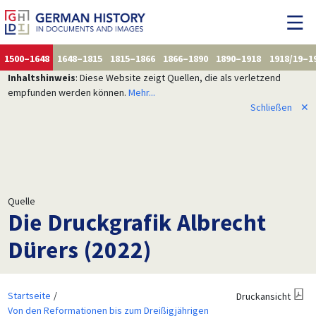
1500–1648
1648–1815
1815–1866
1866–1890
1890–1918
1918/19–1
Inhaltshinweis
: Diese Website zeigt Quellen, die als verletzend
empfunden werden können.
Mehr...
Schließen
✕
Quelle
Die Druckgrafik Albrecht
Dürers (2022)
Startseite
Druckansicht
Von den Reformationen bis zum Dreißigjährigen