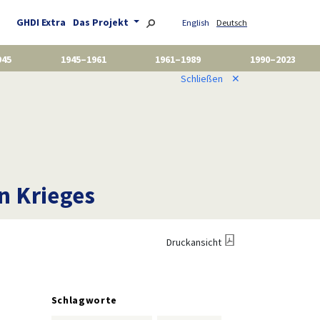
GHDI Extra
Das Projekt
English
Deutsch
945
1945–1961
1961–1989
1990–2023
Schließen
✕
n Krieges
Druckansicht
Schlagworte