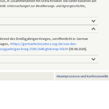
025, in Zusammenarbeit mit Greta Kroeker. Die Daten basieren auf:
 Volk: Untersuchungen zur Bevölkerungs- und Agrargeschichte
,
rend des Dreißigjährigen Krieges, veröffentlicht in: German
mages, <
https://germanhistorydocs.org/de/von-den-
ssigjaehrigen-krieg-1500-1648/ghdi:map-5010
> [05.06.2026].
Hexenprozesse und konfessionelle K