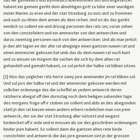
habent ein gemein geriht dem almehtigen gott zu lobe siner wurdigen
muter Marien zu eren und der stat Strasburg zu nutz und zu frommen
und ouch zu rihten dem armen als dem richen. Und ist dis das geriht:
nemlich so sollent ein und drissig personen des rats sin; voran zehen
von den constofelern und ein ammeister von den antwercken und
darzu zwentzig personen ouch von den antwercken. Und als man jerlich
jn den aht tagen ee der alte rat abeginge einen gantzen nuwen rat und
einen ammeister gekosen hat umb das do dem nuwen rat ouch kunt
und zu wissen sin mögent die sachen die sich by dem alten rat
gehandelt und gemaht habent, so sol jerlich der halbe rat bliben sitzen.
[2] Also das yeglicher räts herre zwey jore aneinander jm rat bliben sol.
Und sol jors der halbe rat und der ammeister gekosen werden mit
sollicher ordenunge das die schöffel an yedem antwerck deren
ratsherre abegat uff den dornstag noch dem heiligen subenden tage
des morgens früge uff ir stuben sin sollent und aldo an des abegonden
statt jn den rat kiesen einen andern erbern redelichen man von jrem
antwerck, der sie der stat Strasburg aller nützest und wegest
beduncket uff ir eide und in mossen als sie des geschriben ordenungen
hinder jnen habent. So sollent dann die gantzen alten rete bede
constofeler und antwerck die das jore gewesen sint jn der grossen