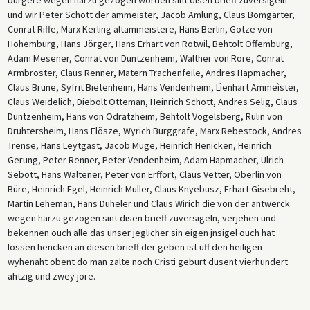
und wir Peter Schott der ammeister, Jacob Amlung, Claus Bomgarter,
Conrat Riffe, Marx Kerling altammeistere, Hans Berlin, Gotze von
Hohemburg, Hans Jörger, Hans Erhart von Rotwil, Behtolt Offemburg,
Adam Mesener, Conrat von Duntzenheim, Walther von Rore, Conrat
Armbroster, Claus Renner, Matern Trachenfeile, Andres Hapmacher,
Claus Brune, Syfrit Bietenheim, Hans Vendenheim, Lìenhart Ammeìster,
Claus Weidelich, Diebolt Otteman, Heinrich Schott, Andres Selig, Claus
Duntzenheim, Hans von Odratzheim, Behtolt Vogelsberg, Rülin von
Druhtersheim, Hans Flösze, Wyrich Burggrafe, Marx Rebestock, Andres
Trense, Hans Leytgast, Jacob Muge, Heinrich Henicken, Heinrich
Gerung, Peter Renner, Peter Vendenheim, Adam Hapmacher, Ulrich
Sebott, Hans Waltener, Peter von Erffort, Claus Vetter, Oberlin von
Büre, Heinrich Egel, Heinrich Muller, Claus Knyebusz, Erhart Gisebreht,
Martin Leheman, Hans Duheler und Claus Wirich die von der antwerck
wegen harzu gezogen sint disen brieff zuversigeln, verjehen und
bekennen ouch alle das unser jeglicher sin eigen jnsigel ouch hat
lossen hencken an diesen brieff der geben ist uff den heiligen
wyhenaht obent do man zalte noch Cristi geburt dusent vierhundert
ahtzig und zwey jore.