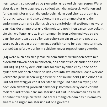
heim zogen, so sollent sü by jren eiden ungeverlich heimzogen. Were
aber das ein füre usginge, so sollent sich die antwerck weffenen und
fur das münster und an die ende dohin dann yeglicher geordent ist
furderlich zogen und also gehorsam sin dem ammeister und den
andern meistern und sullent sich die constofeler nit weffenen es were
dann das der ammeister und die meistere noch jnen santent so sollent
sie sich weffenen und zu jnen kommen by jren eiden und was su sie
dann heissent tun des sollent su gehorsam sin zu tun one geverde.
Were ouch das ein erberman ungeverlich kerne fur das munster riten,
der sol das pfert wider heim schicken unverzogelich one geverde.
[14] Were ouch das sich jeman zu dem andern verbunden hette mit
eiden mit truwen oder mit briefen, des sollent sie einander erlossen
und lidig sagen by dem eide und sol ouch nyeman er sy hohe oder
nyder arm oder rich dehein sollich verbuntnisze machen, dann wer das
verbreche jn wellichen weg das were der sol meineidig und erlosz sin
und sol zwentzig jor von diser stat sin tage und naht ein myle ; und
noch den zwentzig joren nit harwider jn kommen er sy dann vor mit
meister und rat die dann meister und rat sint uberkommen das su jm
erloubent wider jn zu faren und sol dis menglich dem das fürkeme by
sinem eide rugen meister und rat one geverde.