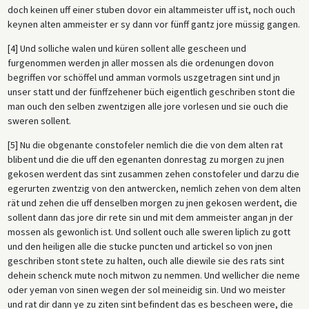
doch keinen uff einer stuben dovor ein altammeister uff ist, noch ouch
keynen alten ammeister er sy dann vor fünff gantz jore müssig gangen.
[4] Und solliche walen und küren sollent alle gescheen und
furgenommen werden jn aller mossen als die ordenungen dovon
begriffen vor schöffel und amman vormols uszgetragen sint und jn
unser statt und der fünffzehener büch eigentlich geschriben stont die
man ouch den selben zwentzigen alle jore vorlesen und sie ouch die
sweren sollent.
[5] Nu die obgenante constofeler nemlich die die von dem alten rat
blibent und die die uff den egenanten donrestag zu morgen zu jnen
gekosen werdent das sint zusammen zehen constofeler und darzu die
egerurten zwentzig von den antwercken, nemlich zehen von dem alten
rät und zehen die uff denselben morgen zu jnen gekosen werdent, die
sollent dann das jore dir rete sin und mit dem ammeister angan jn der
mossen als gewonlich ist. Und sollent ouch alle sweren liplich zu gott
und den heiligen alle die stucke puncten und artickel so von jnen
geschriben stont stete zu halten, ouch alle diewile sie des rats sint
dehein schenck mute noch mitwon zu nemmen. Und wellicher die neme
oder yeman von sinen wegen der sol meineidig sin. Und wo meister
und rat dir dann ye zu ziten sint befindent das es bescheen were, die