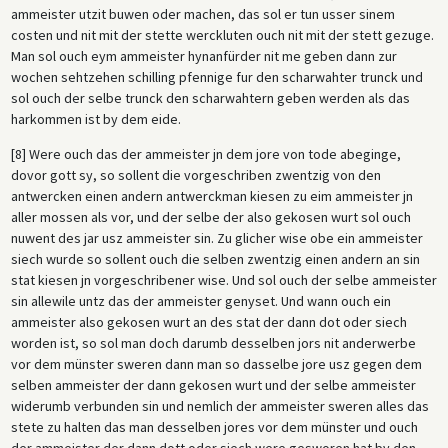
ammeister utzit buwen oder machen, das sol er tun usser sinem
costen und nit mit der stette werckluten ouch nit mit der stett gezuge.
Man sol ouch eym ammeister hynanfürder nit me geben dann zur
wochen sehtzehen schilling pfennige fur den scharwahter trunck und
sol ouch der selbe trunck den scharwahtern geben werden als das
harkommen ist by dem eide.
[8] Were ouch das der ammeister jn dem jore von tode abeginge,
dovor gott sy, so sollent die vorgeschriben zwentzig von den
antwercken einen andern antwerckman kiesen zu eim ammeister jn
aller mossen als vor, und der selbe der also gekosen wurt sol ouch
nuwent des jar usz ammeister sin. Zu glicher wise obe ein ammeister
siech wurde so sollent ouch die selben zwentzig einen andern an sin
stat kiesen jn vorgeschribener wise. Und sol ouch der selbe ammeister
sin allewile untz das der ammeister genyset. Und wann ouch ein
ammeister also gekosen wurt an des stat der dann dot oder siech
worden ist, so sol man doch darumb desselben jors nit anderwerbe
vor dem münster sweren dann man so dasselbe jore usz gegen dem
selben ammeister der dann gekosen wurt und der selbe ammeister
widerumb verbunden sin und nemlich der ammeister sweren alles das
stete zu halten das man desselben jores vor dem münster und ouch
der ammeister der dann dott oder siech were gesworen hat by den