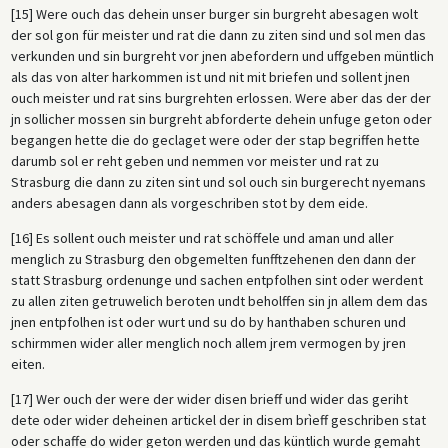
[15] Were ouch das dehein unser burger sin burgreht abesagen wolt
der sol gon für meister und rat die dann zu ziten sind und sol men das
verkunden und sin burgreht vor jnen abefordern und uffgeben müntlich
als das von alter harkommen ist und nit mit briefen und sollent jnen
ouch meister und rat sins burgrehten erlossen. Were aber das der der
jn sollicher mossen sin burgreht abforderte dehein unfuge geton oder
begangen hette die do geclaget were oder der stap begriffen hette
darumb sol er reht geben und nemmen vor meister und rat zu
Strasburg die dann zu ziten sint und sol ouch sin burgerecht nyemans
anders abesagen dann als vorgeschriben stot by dem eide.
[16] Es sollent ouch meister und rat schöffele und aman und aller
menglich zu Strasburg den obgemelten funfftzehenen den dann der
statt Strasburg ordenunge und sachen entpfolhen sint oder werdent
zu allen ziten getruwelich beroten undt beholffen sin jn allem dem das
jnen entpfolhen ist oder wurt und su do by hanthaben schuren und
schirmmen wider aller menglich noch allem jrem vermogen by jren
eiten.
[17] Wer ouch der were der wider disen brieff und wider das geriht
dete oder wider deheinen artickel der in disem brìeff geschriben stat
oder schaffe do wider geton werden und das küntlich wurde gemaht