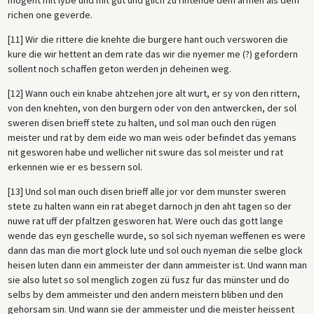
richen one geverde.
[11] Wir die rittere die knehte die burgere hant ouch versworen die
kure die wir hettent an dem rate das wir die nyemer me (?) gefordern
sollent noch schaffen geton werden jn deheinen weg.
[12] Wann ouch ein knabe ahtzehen jore alt wurt, er sy von den rittern,
von den knehten, von den burgern oder von den antwercken, der sol
sweren disen brieff stete zu halten, und sol man ouch den rügen
meister und rat by dem eide wo man weis oder befindet das yemans
nit gesworen habe und wellicher nit swure das sol meister und rat
erkennen wie er es bessern sol.
[13] Und sol man ouch disen brieff alle jor vor dem munster sweren
stete zu halten wann ein rat abeget darnoch jn den aht tagen so der
nuwe rat uff der pfaltzen gesworen hat. Were ouch das gott lange
wende das eyn geschelle wurde, so sol sich nyeman weffenen es were
dann das man die mort glock lute und sol ouch nyeman die selbe glock
heisen luten dann ein ammeister der dann ammeister ist. Und wann man
sie also lutet so sol menglich zogen zü fusz fur das münster und do
selbs by dem ammeister und den andern meistern bliben und den
gehorsam sin. Und wann sie der ammeister und die meister heissent