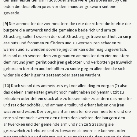
eiden die desselben jores vor dem münster gesworn sint one
geverde.
[9] Der ammeister die vier meistere die rete die rittere die knehte die
burgere die antwerck und die gemeinde bede rich und arm zu
Strasburg sollent sweren der stat Strasburg getruwe und holt zu sin jr
ere nutz und frommen zu fürdern und zu werben jren schaden zu
warnen und zu wenden soverre jeglicher kan oder mag ungeverlich.
Man sol ouch sweren dem vorgenanten ammeister den vier meistern
dem rat und jrem geriht ouch jren gebotten und verbotten getruwelich
gehorsam beroten und beholffen zu sinde gegen allen den die sich
wider sie oder ir geriht setzent oder setzen wurdent.
[10] Doch so sol des ammeisters eyt vor allen dingen vorgan (?) also
das dehein ammeister gewalt noch maht haben sol yeman utzit zu
erlouben oder dehein stuck abe zu Iossen oder zu ändern das meister
und rat oder schöffel und amman erteilt und erkant haben one jren
wissen und willen. Der vorgenant ammeister die vier meistere und die
rete sollent ouch sweren den rittern den knehten den burgern den
antwercken und der gemeinde arm und rich zu Strasburg sie
getruwelich zu behüten und zu bewaren alsovere sie konnent oder
mogent mit lybe und mit gut und glich zu rihtende dem armen als dem