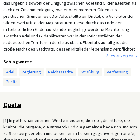
das Ergebnis sowohl der Einigung zwischen Adel und Gildenältesten als
auch der Zusammenlegung zweier oder mehrerer Gilden aus
praktischen Gründen war. Der Adel stellte ein Drittel, die Vertreter der
Gilden zwei Drittel der Magistraturen. Diese durch das Ende der
mittelalterlichen Gildenaufstände möglich gewordene Machtteilung
zwischen Adel und Gildenältesten war in den Reichsstädten der
süddeutschen Territorien durchaus üblich. Ebenfalls auffällig ist die
große Macht des Stadtrats, dessen Mitglieder lebenslang verpflichtet
wurden. Der Straßburger Schwörbrief diente als eine Art
Alles anzeigen ⌵
Schlagworte
Stadtverfassung und enthielt daher Bestimmungen über die Pflichten
der Bürger gegenüber den Magistraten sowie der Magistrate
Adel
Regierung
Reichsstädte
Straßburg
Verfassung
gegenüber den Bürgern und über die Pflichten beider gegenüber der
Zünfte
Gemeinde. Die Magistrate und Bürger, letztere auf Aufforderung der
Gilden, versammelten sich jährlich im Januar vor der Kathedrale um
ihren Schwur auf dieses Schriftstück zu erneuern.
Quelle
[1] In gottes namen amen. Wir die meistere, die rete, die rittere, die
knehte, die burgere, die antwerck und die gemeinde bede rich und arm
zu Strasburg verjehen und bekennen mit disem gegenwertigen briefe,
das wir gemeinlich und eynmutlich uberkommen sint und uffgesetzet