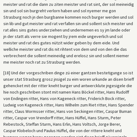
meister und rat die dann zu ziten meister und rat sint, der sol meineidig
sin und sol sin burgreht verlorn haben und sol nyemer me gon
Strasburg noch jn den burgbanne kommen noch burger werden und sol
sin lib und gut meister und rat verfallen sin und sollent sich meister und
rat alles sins gutes underziehen und undernemen es sy jm lande oder
jn der statt als verre sie mogent by jrem eide ungeverlich und sol
meister und rat des gutes nützit wider geben by dem eide. Und
welliche meister und rat dis nit rihtent von dem und von den die das
verbrechent die sollent meineidig und erelosz sin und sollent niemer
me meister noch rat zu Strasburg werden.
[18] Und der vorgeschriben dinge zü einer gantzen bestetigunge so ist
unser stat Strasburg grosz jnsigel zu eim woren urkunde an disen brieff
gehencket mit der ritter kneht burger und antwercklute jngesigele die
hie noch geschriben stont mit namen Hans Böckel ritter, Hans Rudolff
von Endingen ritter, Hans von Kageneck ritter, Friderich Bock ritter,
Ludwig von Kageneck ritter, Hans Wilhelm zum Riet ritter, Hans Spender
ritter, Claus Wormsser ritter, Hans von Seckingen ritter, Caspar Buman
ritter, Caspar von Vrendorff ritter, Hans Hüffel, Hans Sturm, Peter
Rebestock, Steffan Sturm, Hans Erlin, Hans Voltsch, Jorge Berer,
Caspar Klobeloch und Paulus Hüffel, die von der rittere kneht und
burgere wegen harzu gezogen worden sint disen brieff züversigeln