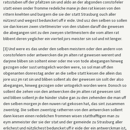
ratsstuben uff der pfaltzen sin und aldo an der abgonden constofeler
statt einen onder fromme redeliche mane jn den rat kiesen von den
rittern knehten und burgern die sie der statt Strasburg ouch aller
nützest und wegest beduncket uff ir eide. Und usz den selben so sollen
sie dan kiesen zwen stettmeister von den stuben daruff die gewesen
die abegangen sint zu den zweyen stettmeistern die vom alten rat
blibent deren yeglicher ein vierteil jors meister sin sol und nit lenger.
[3] Und were es das under den selben meistern oder den andern von
constofelern oder antwercken die jm alten rat gewesen werent und
darjnne bliben sin soltent einer oder me von tode abegangen hinweg
gezogen oder sust untogelich worden were, so sol man uff den
obgenanten donrestag ander an die selbe statt kiesen die allein das
jore usz jm rat sin und bliben sollent als der gewesen sin solt der also
abegangen, hinweg gezogen oder untogelich worden were. Donoch so
sollent die zehen von den antwercken die jm alten rat gewesen sint
und bliben sollent jn die hünder stube gan zu den zehenden die man uff
den selben morgen jn den nuwen rat gekosen hat, das sint zusammen
zwentzig. Die selben zwentzig ratherren von den antwercken sollent
dann kiesen einen redelichen frommen wisen statthafftigen man zu
eym ammeister der sie der stat und der gemeinde zu Strasburg aller
erlichest und nützlichest beduncket uff ir eide der ein antwerckman ist,