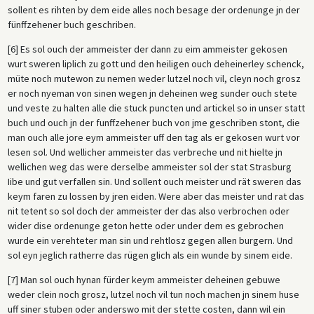
sollent es rihten by dem eide alles noch besage der ordenunge jn der
fünffzehener buch geschriben.
[6] Es sol ouch der ammeister der dann zu eim ammeister gekosen
wurt sweren liplich zu gott und den heiligen ouch deheinerley schenck,
müte noch mutewon zu nemen weder lutzel noch vil, cleyn noch grosz
er noch nyeman von sinen wegen jn deheinen weg sunder ouch stete
und veste zu halten alle die stuck puncten und artickel so in unser statt
buch und ouch jn der funffzehener buch von jme geschriben stont, die
man ouch alle jore eym ammeister uff den tag als er gekosen wurt vor
lesen sol. Und wellicher ammeister das verbreche und nit hielte jn
wellichen weg das were derselbe ammeister sol der stat Strasburg
Iibe und gut verfallen sin. Und sollent ouch meister und rät sweren das
keym faren zu lossen by jren eiden. Were aber das meister und rat das
nit tetent so sol doch der ammeister der das also verbrochen oder
wider dise ordenunge geton hette oder under dem es gebrochen
wurde ein verehteter man sin und rehtlosz gegen allen burgern. Und
sol eyn jeglich ratherre das rügen glich als ein wunde by sinem eide.
[7] Man sol ouch hynan fürder keym ammeister deheinen gebuwe
weder clein noch grosz, lutzel noch vil tun noch machen jn sinem huse
uff siner stuben oder anderswo mit der stette costen, dann wil ein